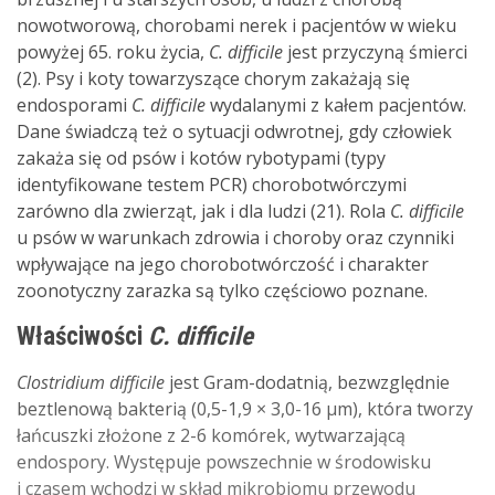
nowotworową, chorobami nerek i pacjentów w wieku
powyżej 65. roku życia,
C. difficile
jest przyczyną śmierci
(2). Psy i koty towarzyszące chorym zakażają się
endosporami
C. difficile
wydalanymi z kałem pacjentów.
Dane świadczą też o sytuacji odwrotnej, gdy człowiek
zakaża się od psów i kotów rybotypami (typy
identyfikowane testem PCR) chorobotwórczymi
zarówno dla zwierząt, jak i dla ludzi (21). Rola
C. difficile
u psów w warunkach zdrowia i choroby oraz czynniki
wpływające na jego chorobotwórczość i charakter
zoonotyczny zarazka są tylko częściowo poznane.
Właściwości
C. difficile
Clostridium difficile
jest Gram-dodatnią, bezwzględnie
beztlenową bakterią (0,5-1,9 × 3,0-16 µm), która tworzy
łańcuszki złożone z 2-6 komórek, wytwarzającą
endospory. Występuje powszechnie w środowisku
i czasem wchodzi w skład mikrobiomu przewodu