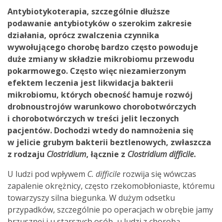
Antybiotykoterapia, szczególnie dłuższe
podawanie antybiotyków o szerokim zakresie
działania, oprócz zwalczenia czynnika
wywołującego chorobę bardzo często powoduje
duże zmiany w składzie mikrobiomu przewodu
pokarmowego. Często więc niezamierzonym
efektem leczenia jest likwidacja bakterii
mikrobiomu, których obecność hamuje rozwój
drobnoustrojów warunkowo chorobotwórczych
i chorobotwórczych w treści jelit leczonych
pacjentów. Dochodzi wtedy do namnożenia się
w jelicie grubym bakterii beztlenowych, zwłaszcza
z rodzaju
Clostridium
, łącznie z
Clostridium difficile
.
U ludzi pod wpływem
C. difficile
rozwija się wówczas
zapalenie okrężnicy, często rzekomobłoniaste, któremu
towarzyszy silna biegunka. W dużym odsetku
przypadków, szczególnie po operacjach w obrębie jamy
brzusznej i u starszych osób, u ludzi z chorobą