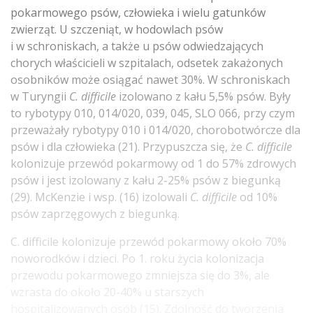
pokarmowego psów, człowieka i wielu gatunków
zwierząt. U szczeniąt, w hodowlach psów
i w schroniskach, a także u psów odwiedzających
chorych właścicieli w szpitalach, odsetek zakażonych
osobników może osiągać nawet 30%. W schroniskach
w Turyngii
C. difficile
izolowano z kału 5,5% psów. Były
to rybotypy 010, 014/020, 039, 045, SLO 066, przy czym
przeważały rybotypy 010 i 014/020, chorobotwórcze dla
psów i dla człowieka (21). Przypuszcza się, że
C. difficile
kolonizuje przewód pokarmowy od 1 do 57% zdrowych
psów i jest izolowany z kału 2-25% psów z biegunką
(29). McKenzie i wsp. (16) izolowali
C. difficile
od 10%
psów zaprzęgowych z biegunką.
C. difficile kolonizuje przewód pokarmowy około 70%
noworodków i dzieci. Po 1. roku życia kolonizacja
przewodu pokarmowego zmniejsza się do 3%, ale
wzrasta do około 20-40% u starszych
hospitalizowanych osób (15). Zdolność do tworzenia