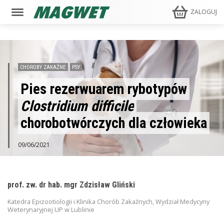
ZALOGUJ
CHOROBY ZAKAŹNE
PSY
Pies rezerwuarem rybotypów
Clostridium difficile
chorobotwórczych dla człowieka
09/06/2021
prof. zw. dr hab. mgr Zdzisław Gliński
Katedra Epizootiologii i Klinika Chorób Zakaźnych, Wydział Medycyny
Weterynaryjnej UP w Lublinie