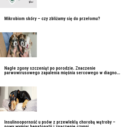
Mikrobiom skóry – czy zbliżamy się do przełomu?
Nagłe zgony szczeniąt po porodzie. Znaczenie
parwowirusowego zapalenia mięśnia sercowego w diagno...
Insulinooporność u psów z przewlekłą chorobą wątroby –
nowy wymiar hepatopatii i znaczenie czynni...