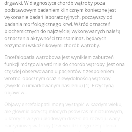
drgawki. W diagnostyce chorób wątroby poza
podstawowym badaniem klinicznym konieczne jest
wykonanie badań laboratoryjnych, począwszy od
badania morfologicznego krwi. Wśród oznaczeń
biochemicznych do najczęściej wykonywanych należą
oznaczenia aktywności transaminaz, będących
enzymami wskaźnikowymi chorób wątroby.
Encefalopatia wątrobowa jest wynikiem zaburzeń
funkcji mózgowia wtórnie do chorób wątroby. Jest ona
częściej obserwowana u pacjentów z zespoleniem
wrotno-obocznym oraz niewydolnością wątroby
(zwykle o umiarkowanym nasileniu) (1). Przyczyną
objawów...
Objawy encefalopatii mogą wystąpić w każdym wieku,
ale głównie dotyczą młodych psów ras miniaturowych,
u których w życiu płodowym doszło do rozwoju wady
naczyniowej wątroby (tzw. wrodzonego zespolenia