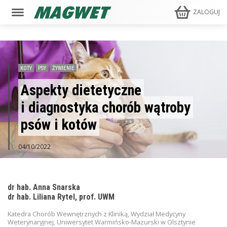
ZALOGUJ
KOTY
PSY
ŻYWIENIE
Aspekty dietetyczne
i diagnostyka chorób wątroby
psów i kotów
04/10/2022
dr hab. Anna Snarska
dr hab. Liliana Rytel, prof. UWM
Katedra Chorób Wewnętrznych z Kliniką, Wydział Medycyny
Weterynaryjnej, Uniwersytet Warmińsko-Mazurski w Olsztynie