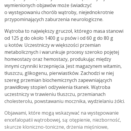
wymienionych objawów może świadczyć
o występowaniu chorób wątroby, niejednokrotnie
przypominających zaburzenia neurologiczne.
Wątroba to największy gruczoł, którego masa stanowi
od 125 g do około 1400 g u psów i od 60 g do 80 g
u kotów. Uczestniczy w większości przemian
metabolicznych i warunkuje procesy szeroko pojętej
homeostazy oraz hemostazy, produkując między
innymi czynniki krzepnięcia. Jest magazynem witamin,
tłuszczu, glikogenu, pierwiastków. Zachodzi w niej
szereg przemian biochemicznych zapewniających
prawidłowy stopień odżywienia tkanek. Wątroba
uczestniczy w trawieniu tłuszczu, przemianach
cholesterolu, powstawaniu mocznika, wydzielaniu żółci.
Objawami, które mogą wskazywać na występowanie
encefalopatii wątrobowej, są: otępienie, niezborność,
skurcze kloniczno-toniczne, drżenia mięśniowe,