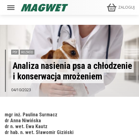
ZALOGUJ
PSY
ROZRÓD
Analiza nasienia psa a chłodzenie
i konserwacja mrożeniem
04/10/2023
mgr inż. Paulina Surmacz
dr Anna Niwińska
dr n. wet. Ewa Kautz
dr hab. n. wet. Sławomir Giziński