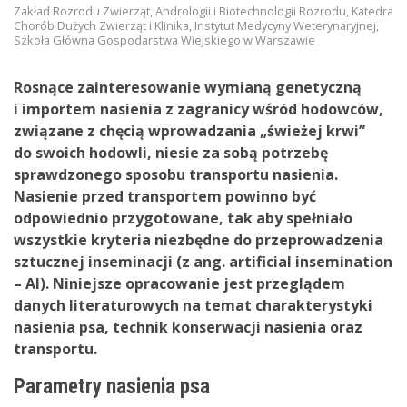
Zakład Rozrodu Zwierząt, Andrologii i Biotechnologii Rozrodu, Katedra
Chorób Dużych Zwierząt i Klinika, Instytut Medycyny Weterynaryjnej,
Szkoła Główna Gospodarstwa Wiejskiego w Warszawie
Rosnące zainteresowanie wymianą genetyczną
i importem nasienia z zagranicy wśród hodowców,
związane z chęcią wprowadzania „świeżej krwi”
do swoich hodowli, niesie za sobą potrzebę
sprawdzonego sposobu transportu nasienia.
Nasienie przed transportem powinno być
odpowiednio przygotowane, tak aby spełniało
wszystkie kryteria niezbędne do przeprowadzenia
sztucznej inseminacji (z ang. artificial insemination
– AI). Niniejsze opracowanie jest przeglądem
danych literaturowych na temat charakterystyki
nasienia psa, technik konserwacji nasienia oraz
transportu.
Parametry nasienia psa