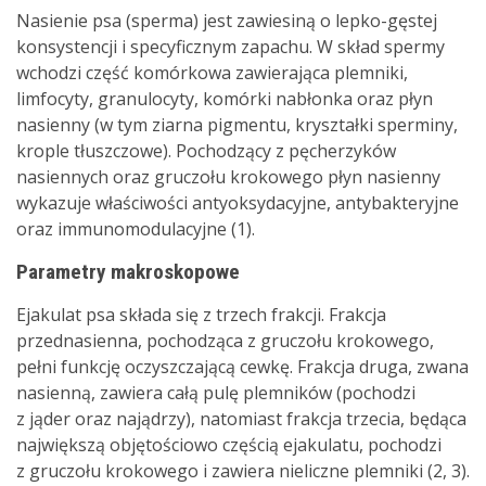
Nasienie psa (sperma) jest zawiesiną o lepko-gęstej
konsystencji i specyficznym zapachu. W skład spermy
wchodzi część komórkowa zawierająca plemniki,
limfocyty, granulocyty, komórki nabłonka oraz płyn
nasienny (w tym ziarna pigmentu, kryształki sperminy,
krople tłuszczowe). Pochodzący z pęcherzyków
nasiennych oraz gruczołu krokowego płyn nasienny
wykazuje właściwości antyoksydacyjne, antybakteryjne
oraz immunomodulacyjne (1).
Parametry makroskopowe
Ejakulat psa składa się z trzech frakcji. Frakcja
przednasienna, pochodząca z gruczołu krokowego,
pełni funkcję oczyszczającą cewkę. Frakcja druga, zwana
nasienną, zawiera całą pulę plemników (pochodzi
z jąder oraz najądrzy), natomiast frakcja trzecia, będąca
największą objętościowo częścią ejakulatu, pochodzi
z gruczołu krokowego i zawiera nieliczne plemniki (2, 3).