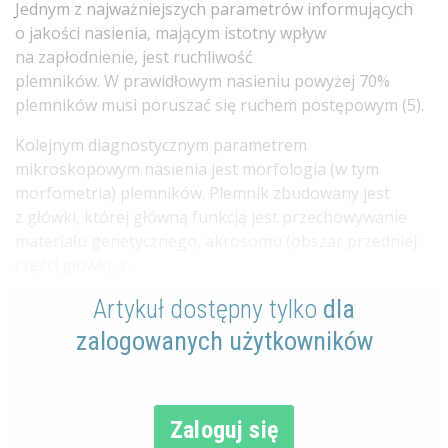
Jednym z najważniejszych parametrów informujących
o jakości nasienia, mającym istotny wpływ
na zapłodnienie, jest ruchliwość
plemników. W prawidłowym nasieniu powyżej 70%
plemników musi poruszać się ruchem postępowym (5).
Kolejnym diagnostycznym parametrem
mikroskopowym nasienia jest morfologia (w tym
morfometria) plemników. Plemnik zbudowany jest
z główki, której główną funkcją jest przechowywanie
materiału genetycznego, akrosomu (obszar przedniej
części główki, z...
Artykuł dostępny tylko
dla
zalogowanych użytkowników
Zaloguj się