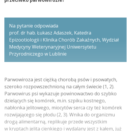
Na pytanie odpowiada
prof. dr hab. Łukasz Adaszek, Katedra
Epizootiologii i Klinika Chorób Zakaźnych, Wydział
Medycyny Weterynaryjnej Uniwersytetu
Przyrodniczego w Lublinie
Parwowiroza jest ciężką chorobą psów i psowatych,
szeroko rozpowszechnioną na całym świecie (1, 2).
Parwowirus psi wykazuje powinowactwo do szybko
dzielących się komórek, m.in. szpiku kostnego,
nabłonka jelitowego, miocytów serca czy też komórek
rozwijającego się płodu (2, 3). Wnika do organizmu
drogą alimentarną, replikuje przede wszystkim
w kryptach jelita cienkiego i wydalany jest z kałem, już