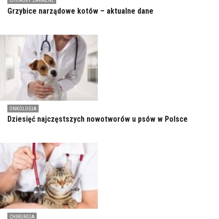
CHOROBY ZAKAŹNE
Grzybice narządowe kotów – aktualne dane
ONKOLOGIA
Dziesięć najczęstszych nowotworów u psów w Polsce
CHIRURGIA