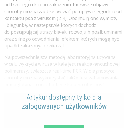
od trzeciego dnia po zakażeniu. Pierwsze objawy
choroby można zaobserwować po upływie tygodnia od
kontaktu psa z wirusem (2-4). Obejmują one wymioty
i biegunkę, w następstwie których dochodzi
do postępującej utraty białek, rozwoju hipoalbuminemii
oraz silnego odwodnienia, efektem których mogą być
upadki zakażonych zwierząt.
Najpowszechniejszą metodą laboratoryjną używaną
w celu wykrycia wirusa w kale jest reakcja łańcuchowej
polimerazy, zwłaszcza real-time PCR. W diagnostyce
choroby można wykorzystać także test zahamowania
hemaglutynacji oraz badanie kału na obecność...
Artykuł dostępny tylko
dla
zalogowanych użytkowników