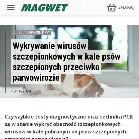
ZALOGUJ
CHOROBY ZAKAŹNE
PSY
Wykrywanie wirusów
szczepionkowych w kale psów
szczepionych przeciwko
parwowirozie
10/10/2024
Czy szybkie testy diagnostyczne oraz technika PCR
są w stanie wykryć obecność szczepionkowych
wirusów w kale pobranym od psów szczepionych
przeciwko parwowirozie?