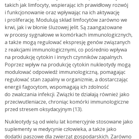
takich jak limfocyty, wspierając ich prawidłowy rozwój
i funkcjonowanie oraz wpływając na ich aktywację
i proliferację. Modulują skład limfocytów zarówno we
krwi, jak i w błonie śluzowej jelit. Są zaangażowane
w procesy sygnałowe w komórkach immunologicznych,
a także mogą regulować ekspresję genów związanych
z reakcjami immunologicznymi, co pośrednio wpływa
na produkcję cytokin i innych czynników zapalnych.
Poprzez wpływ na produkcję cytokin nukleotydy mogą
modulować odpowiedź immunologiczną, pomagając
regulować stan zapalny w organizmie, a dostarczając
energii fagocytom, wspomagają ich zdolność
do zwalczania infekcji. Związki te działają również jako
przeciwutleniacze, chroniąc komórki immunologiczne
przed stresem oksydacyjnym (13).
Nukleotydy są od wielu lat komercyjnie stosowane jako
suplementy w medycynie człowieka, a także jako
dodatki paszowe dla zwierząt gospodarskich. Zarówno