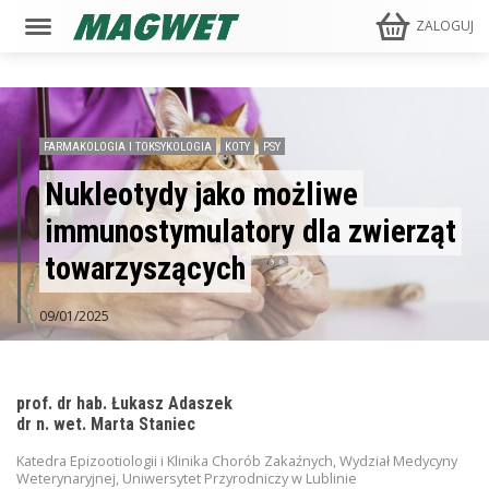
ZALOGUJ
FARMAKOLOGIA I TOKSYKOLOGIA
KOTY
PSY
Nukleotydy jako możliwe
immunostymulatory dla zwierząt
towarzyszących
09/01/2025
prof. dr hab. Łukasz Adaszek
dr n. wet. Marta Staniec
Katedra Epizootiologii i Klinika Chorób Zakaźnych, Wydział Medycyny
Weterynaryjnej, Uniwersytet Przyrodniczy w Lublinie