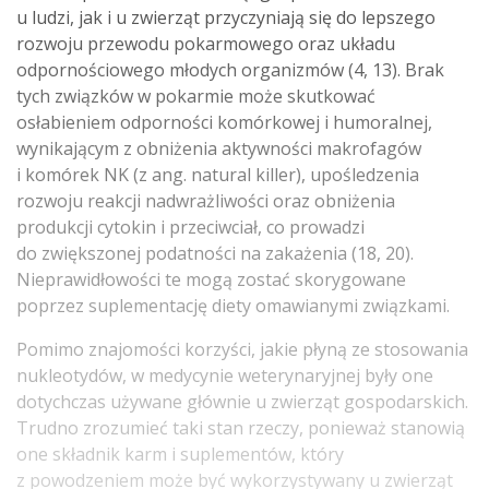
u ludzi, jak i u zwierząt przyczyniają się do lepszego
rozwoju przewodu pokarmowego oraz układu
odpornościowego młodych organizmów (4, 13). Brak
tych związków w pokarmie może skutkować
osłabieniem odporności komórkowej i humoralnej,
wynikającym z obniżenia aktywności makrofagów
i komórek NK (z ang. natural killer), upośledzenia
rozwoju reakcji nadwrażliwości oraz obniżenia
produkcji cytokin i przeciwciał, co prowadzi
do zwiększonej podatności na zakażenia (18, 20).
Nieprawidłowości te mogą zostać skorygowane
poprzez suplementację diety omawianymi związkami.
Pomimo znajomości korzyści, jakie płyną ze stosowania
nukleotydów, w medycynie weterynaryjnej były one
dotychczas używane głównie u zwierząt gospodarskich.
Trudno zrozumieć taki stan rzeczy, ponieważ stanowią
one składnik karm i suplementów, który
z powodzeniem może być wykorzystywany u zwierząt