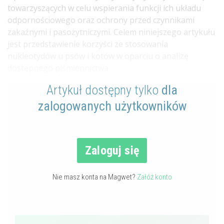
towarzyszących w celu wspierania funkcji ich układu
odpornościowego oraz ochrony przed czynnikami
zakaźnymi i pasożytniczymi. Celem niniejszego artykułu
jest przedstawienie korzyści ze stosowania
nukleotydów u psów i kotów w oparciu o analizę
dostępnego piśmiennictwa.
Artykuł dostępny tylko
dla
zalogowanych użytkowników
Zaloguj się
Nie masz konta na Magwet?
Załóż konto