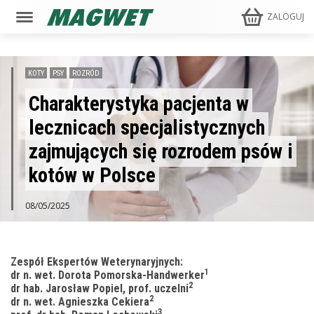
ZALOGUJ
KOTY
PSY
ROZRÓD
Charakterystyka pacjenta w
lecznicach specjalistycznych
zajmujących się rozrodem psów i
kotów w Polsce
08/05/2025
Zespół Ekspertów Weterynaryjnych:
1
dr n. wet. Dorota Pomorska-Handwerker
2
dr hab. Jarosław Popiel, prof. uczelni
2
dr n. wet. Agnieszka Cekiera
3