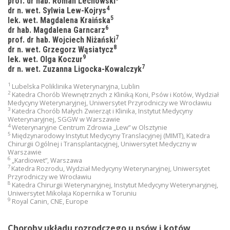
prof. dr hab. Roman Lechowski
4
dr n. wet. Sylwia Lew-Kojrys
5
lek. wet. Magdalena Kraińska
6
dr hab. Magdalena Garncarz
7
prof. dr hab. Wojciech Niżański
8
dr n. wet. Grzegorz Wąsiatycz
9
lek. wet. Olga Koczur
7
dr n. wet. Zuzanna Ligocka-Kowalczyk
1
Lubelska Poliklinika Weterynaryjna, Lublin
2
Katedra Chorób Wewnętrznych z Kliniką Koni, Psów i Kotów, Wydział
Medycyny Weterynaryjnej, Uniwersytet Przyrodniczy we Wrocławiu
3
Katedra Chorób Małych Zwierząt i Klinika, Instytut Medycyny
Weterynaryjnej, SGGW w Warszawie
4
Weterynaryjne Centrum Zdrowia „Lew” w Olsztynie
5
Międzynarodowy Instytut Medycyny Translacyjnej (MIMT), Katedra
Chirurgii Ogólnej i Transplantacyjnej, Uniwersytet Medyczny w
Warszawie
6
„Kardiowet”, Warszawa
7
Katedra Rozrodu, Wydział Medycyny Weterynaryjnej, Uniwersytet
Przyrodniczy we Wrocławiu
8
Katedra Chirurgii Weterynaryjnej, Instytut Medycyny Weterynaryjnej,
Uniwersytet Mikołaja Kopernika w Toruniu
9
Royal Canin, CNE, Europe
Choroby układu rozrodczego u psów i kotów