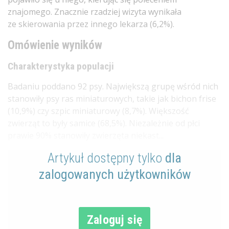
znajomego. Znacznie rzadziej wizyta wynikała
ze skierowania przez innego lekarza (6,2%).
Omówienie wyników
Charakterystyka populacji
Badaniu poddano 92 psy. Największą grupę wśród nich
stanowiły psy ras miniaturowych, takie jak bichon frise
(10,9%) czy szpic miniaturowy (8,7%). Większość
zwierząt to były samice (68,5%). Niezależnie od płci
prawie 90% stanowiły zwierzęta niekast...
Artykuł dostępny tylko
dla
zalogowanych użytkowników
Zaloguj się