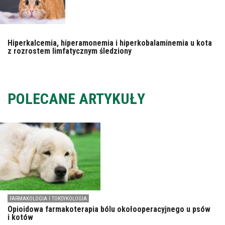
Hiperkalcemia, hiperamonemia i hiperkobalaminemia u kota
z rozrostem limfatycznym śledziony
POLECANE ARTYKUŁY
FARMAKOLOGIA I TOKSYKOLOGIA
Opioidowa farmakoterapia bólu okołooperacyjnego u psów
i kotów