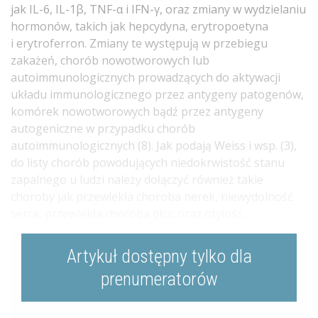
jak IL-6, IL-1β, TNF-α i IFN-γ, oraz zmiany w wydzielaniu
hormonów, takich jak hepcydyna, erytropoetyna
i erytroferron. Zmiany te występują w przebiegu
zakażeń, chorób nowotworowych lub
autoimmunologicznych prowadzących do aktywacji
układu immunologicznego przez antygeny patogenów,
komórek nowotworowych bądź przez antygeny
autogeniczne w przypadku chorób
autoimmunologicznych (8). Jak podają Weiss i wsp. (3),
do listy chorób powodujących niedokrwistość stanu
zapalnego u ludzi należy dołączyć również takie
choroby jak przewlekła choroba nerek, niewydolność
serca, przewlekła choroba płuc oraz otyłość.
Artykuł dostępny tylko dla
prenumeratorów