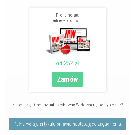
Prenumerata
online + archiwum
od 252 zł
Zamów
Zaloguj się
|
Chcesz subskrybować Weterynarię po Dyplomie?
Pełna wersja artykułu omawia następujące zagadnienia: