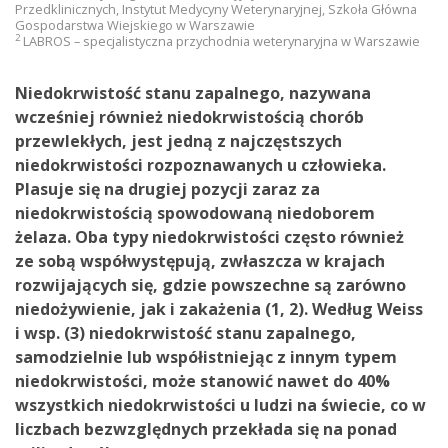
Przedklinicznych, Instytut Medycyny Weterynaryjnej, Szkoła Główna
Gospodarstwa Wiejskiego w Warszawie
2
LABROS – specjalistyczna przychodnia weterynaryjna w Warszawie
Niedokrwistość stanu zapalnego, nazywana
wcześniej również niedokrwistością chorób
przewlekłych, jest jedną z najczęstszych
niedokrwistości rozpoznawanych u człowieka.
Plasuje się na drugiej pozycji zaraz za
niedokrwistością spowodowaną niedoborem
żelaza. Oba typy niedokrwistości często również
ze sobą współwystępują, zwłaszcza w krajach
rozwijających się, gdzie powszechne są zarówno
niedożywienie, jak i zakażenia (1, 2). Według Weiss
i wsp. (3) niedokrwistość stanu zapalnego,
samodzielnie lub współistniejąc z innym typem
niedokrwistości, może stanowić nawet do 40%
wszystkich niedokrwistości u ludzi na świecie, co w
liczbach bezwzględnych przekłada się na ponad