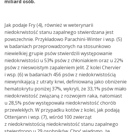
miliard osób.
Jak podaje Fry (4), również w weterynarii
niedokrwistość stanu zapalnego stwierdzana jest
powszechnie. Przykładowo Parachini-Winter i wsp. (5)
w badaniach przeprowadzonych na stosunkowo
niewielkiej grupie psów stwierdzili występowanie
niedokrwistości u 53% psów z chłoniakiem oraz u 22%
psów z nieswoistym zapaleniem jelit. Z kolei Chervier
i wsp. (6) w badaniach 456 psów z niedokrwistością
niewynikającą z utraty krwi, definiowaną jako obniżenie
hematokrytu poniżej 37%, wykryli, że 33,1% psów miało
niedokrwistość związaną z rozwojem raka, natomiast
u 28,5% psów występowała niedokrwistość chorób
przewlekłych. W przypadku kotów z kolei, jak podają
Ottenjann i wsp. (7), wśród 100 zwierząt
z niedokrwistością niedokrwistość stanu zapalnego
stwierdzono u 29 osobników. Choć wiadomo, że