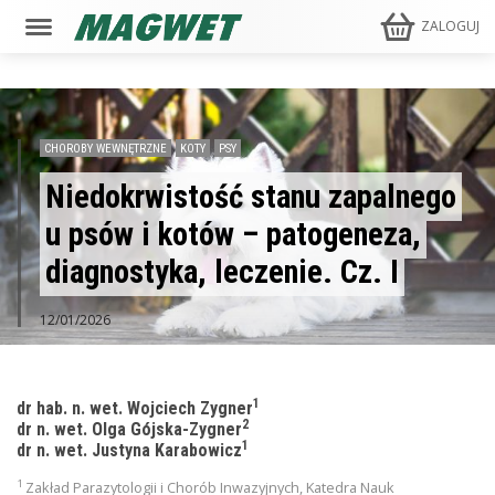
ZALOGUJ
CHOROBY WEWNĘTRZNE
KOTY
PSY
Niedokrwistość stanu zapalnego
u psów i kotów – patogeneza,
diagnostyka, leczenie. Cz. I
12/01/2026
1
dr hab. n. wet. Wojciech Zygner
2
dr n. wet. Olga Gójska-Zygner
1
dr n. wet. Justyna Karabowicz
1
Zakład Parazytologii i Chorób Inwazyjnych, Katedra Nauk