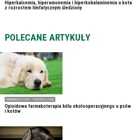
Hiperkalcemia, hiperamonemia i hiperkobalaminemia u kota
z rozrostem limfatycznym śledziony
POLECANE ARTYKUŁY
FARMAKOLOGIA I TOKSYKOLOGIA
Opioidowa farmakoterapia bólu okołooperacyjnego u psów
i kotów