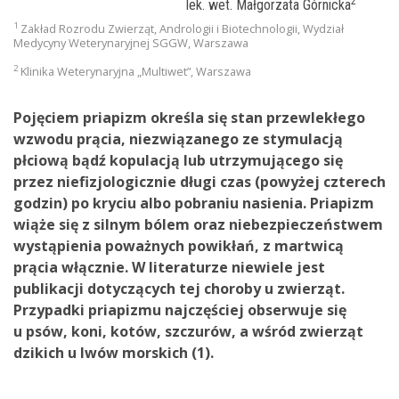
2
lek. wet. Małgorzata Górnicka
1
Zakład Rozrodu Zwierząt, Andrologii i Biotechnologii, Wydział
Medycyny Weterynaryjnej SGGW, Warszawa
2
Klinika Weterynaryjna „Multiwet”, Warszawa
Pojęciem priapizm określa się stan przewlekłego
wzwodu prącia, niezwiązanego ze stymulacją
płciową bądź kopulacją lub utrzymującego się
przez niefizjologicznie długi czas (powyżej czterech
godzin) po kryciu albo pobraniu nasienia. Priapizm
wiąże się z silnym bólem oraz niebezpieczeństwem
wystąpienia poważnych powikłań, z martwicą
prącia włącznie. W literaturze niewiele jest
publikacji dotyczących tej choroby u zwierząt.
Przypadki priapizmu najczęściej obserwuje się
u psów, koni, kotów, szczurów, a wśród zwierząt
dzikich u lwów morskich (1).