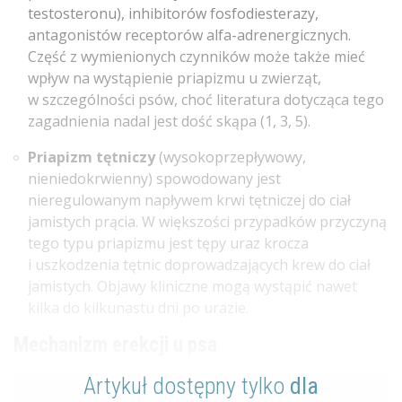
testosteronu), inhibitorów fosfodiesterazy,
antagonistów receptorów alfa-adrenergicznych.
Część z wymienionych czynników może także mieć
wpływ na wystąpienie priapizmu u zwierząt,
w szczególności psów, choć literatura dotycząca tego
zagadnienia nadal jest dość skąpa (1, 3, 5).
Priapizm tętniczy
(wysokoprzepływowy,
nieniedokrwienny) spowodowany jest
nieregulowanym napływem krwi tętniczej do ciał
jamistych prącia. W większości przypadków przyczyną
tego typu priapizmu jest tępy uraz krocza
i uszkodzenia tętnic doprowadzających krew do ciał
jamistych. Objawy kliniczne mogą wystąpić nawet
kilka do kilkunastu dni po urazie.
Mechanizm erekcji u psa
Artykuł dostępny tylko
dla