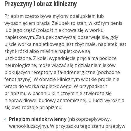
Przyczyny i obraz kliniczny
Priapizm często bywa mylony z załupkiem lub
wypadnięciem prącia. Załupek to stan, w którym penis
lub jego część (żołądź) nie chowa się w worku
napletkowym. Załupek zazwyczaj obserwuje się, gdy
ujście worka napletkowego jest zbyt małe, napletek jest
zbyt krótki albo mięśnie napletkowe są
uszkodzone. Z kolei wypadnięcie prącia ma podłoże
neurologiczne, może wiązać się z działaniem leków
blokujących receptory alfa-adrenergiczne (pochodne
fenotiazyny). W obrazie klinicznym wiotkie prącie nie
wraca do worka napletkowego. W przypadkach
priapizmu w badaniu klinicznym nie stwierdza się
nieprawidłowej budowy anatomicznej. U ludzi wyróżnia
się dwa rodzaje priapizmu:
Priapizm niedokrwienny
(niskoprzepływowy,
wenookluzacyjny). W przypadku tego stanu przepływ