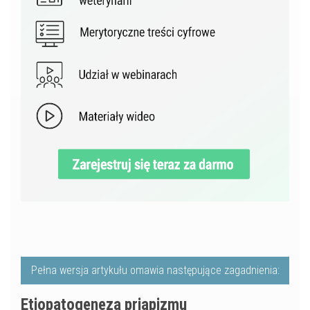
Pełna wersja artykułu omawia następujące zagadnienia:
Etiopatogeneza priapizmu