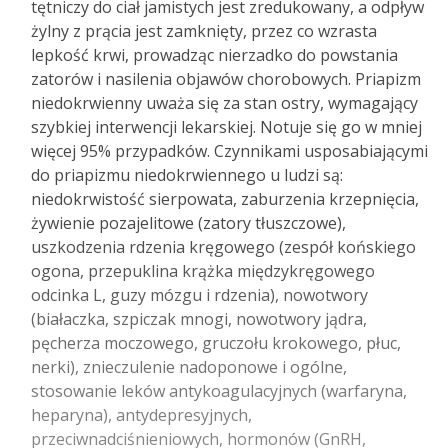
tętniczy do ciał jamistych jest zredukowany, a odpływ
żylny z prącia jest zamknięty, przez co wzrasta
lepkość krwi, prowadząc nierzadko do powstania
zatorów i nasilenia objawów chorobowych. Priapizm
niedokrwienny uważa się za stan ostry, wymagający
szybkiej interwencji lekarskiej. Notuje się go w mniej
więcej 95% przypadków. Czynnikami usposabiającymi
do priapizmu niedokrwiennego u ludzi są:
niedokrwistość sierpowata, zaburzenia krzepnięcia,
żywienie pozajelitowe (zatory tłuszczowe),
uszkodzenia rdzenia kręgowego (zespół końskiego
ogona, przepuklina krążka międzykręgowego
odcinka L, guzy mózgu i rdzenia), nowotwory
(białaczka, szpiczak mnogi, nowotwory jądra,
pęcherza moczowego, gruczołu krokowego, płuc,
nerki), znieczulenie nadoponowe i ogólne,
stosowanie leków antykoagulacyjnych (warfaryna,
heparyna), antydepresyjnych,
przeciwnadciśnieniowych, hormonów (GnRH,