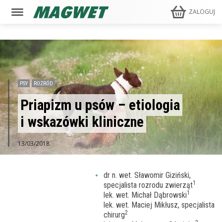
ZALOGUJ
PSY
ROZRÓD
Priapizm u psów – etiologia
i wskazówki kliniczne
13/03/2018
dr n. wet. Sławomir Giziński,
1
specjalista rozrodu zwierząt
1
lek. wet. Michał Dąbrowski
lek. wet. Maciej Mikłusz, specjalista
2
chirurg