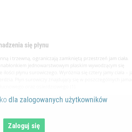
adzenia się płynu
nną i trzewną, ograniczają zamkniętą przestrzeń jam ciała.
– nabłonkiem jednowarstwowym płaskim wywodzącym się
 ilości płynu surowiczego. Wyróżnia się cztery jamy ciała – 
erdzia. Płyn surowiczy znajdujący się w poszczególnych jama
ucnowego oraz osierdziowego (1).
lko
dla zalogowanych użytkowników
Zaloguj się