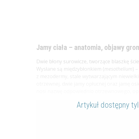
Jamy ciała – anatomia, objawy grom
Dwie błony surowicze, tworzące blaszkę ście
Wysłane są międzybłonkiem (
mesothelium
) 
z mezodermy, stale wytwarzającym niewielkie
otrzewnej, dwie jamy opłucnej oraz jamę osi
nosi nazwę odpowiednio otrzewnowego, opł
Artykuł dostępny ty