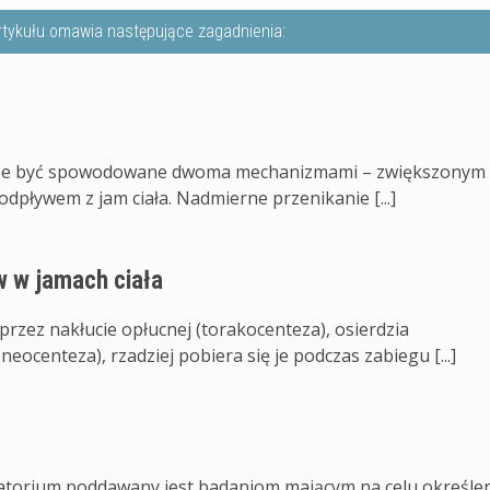
rtykułu omawia następujące zagadnienia:
może być spowodowane dwoma mechanizmami – zwiększonym
pływem z jam ciała. Nadmierne przenikanie [...]
w w jamach ciała
oprzez nakłucie opłucnej (torakocenteza), osierdzia
eocenteza), rzadziej pobiera się je podczas zabiegu [...]
oratorium poddawany jest badaniom mającym na celu określe