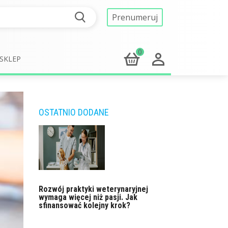
Prenumeruj
0
SKLEP
OSTATNIO DODANE
Rozwój praktyki weterynaryjnej
wymaga więcej niż pasji. Jak
sfinansować kolejny krok?