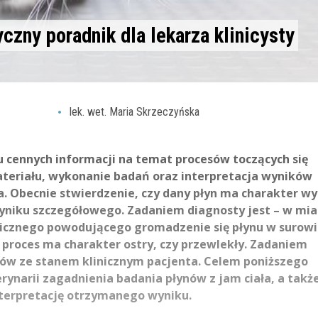
yczny poradnik dla lekarza klinicysty
lek. wet. Maria Skrzeczyńska
lu cennych informacji na temat procesów toczących się
teriału, wykonanie badań oraz interpretacja wyników
a. Obecnie stwierdzenie, czy dany płyn ma charakter wy
wyniku szczegółowego. Zadaniem diagnosty jest – w mia
gicznego powodującego gromadzenie się płynu w surowi
y proces ma charakter ostry, czy przewlekły. Zadaniem
ików ze stanem klinicznym pacjenta. Celem poniższego
rynarii zagadnienia badania płynów z jam ciała, a takż
nterpretację otrzymanego wyniku.