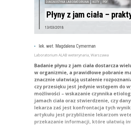
DIAGNOSTYKA LABORATORYJNA
KOTY
PSY
Płyny z jam ciała – prakt
13/03/2018
lek. wet. Magdalena Cymerman
Laboratorium ALAB weterynaria, Warszawa
Badanie płynu z jam ciała dostarcza wie
w organizmie, a prawidłowe pobranie ma
znacznie ułatwiają ustalenie rozpoznani
czy przesięku jest jedynie wstępem do 
możliwości – wskazanie czynnika etiolo
jamach ciała oraz stwierdzenie, czy dan
lekarza zaś jest konfrontacja tych wyn
artykułu jest przybliżenie lekarzom wete
przekazanie informacji, które ułatwią i