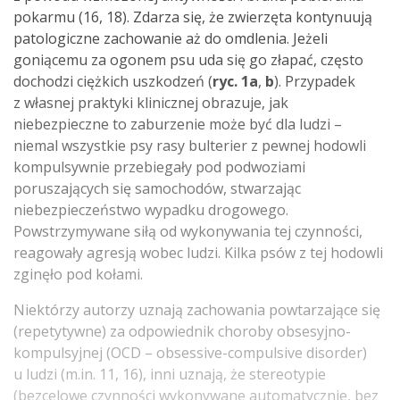
pokarmu (16, 18). Zdarza się, że zwierzęta kontynuują
patologiczne zachowanie aż do omdlenia. Jeżeli
goniącemu za ogonem psu uda się go złapać, często
dochodzi ciężkich uszkodzeń (
ryc. 1a
,
b
). Przypadek
z własnej praktyki klinicznej obrazuje, jak
niebezpieczne to zaburzenie może być dla ludzi –
niemal wszystkie psy rasy bulterier z pewnej hodowli
kompulsywnie przebiegały pod podwoziami
poruszających się samochodów, stwarzając
niebezpieczeństwo wypadku drogowego.
Powstrzymywane siłą od wykonywania tej czynności,
reagowały agresją wobec ludzi. Kilka psów z tej hodowli
zginęło pod kołami.
Niektórzy autorzy uznają zachowania powtarzające się
(repetytywne) za odpowiednik choroby obsesyjno-
kompulsyjnej (OCD – obsessive-compulsive disorder)
u ludzi (m.in. 11, 16), inni uznają, że stereotypie
(bezcelowe czynności wykonywane automatycznie, bez