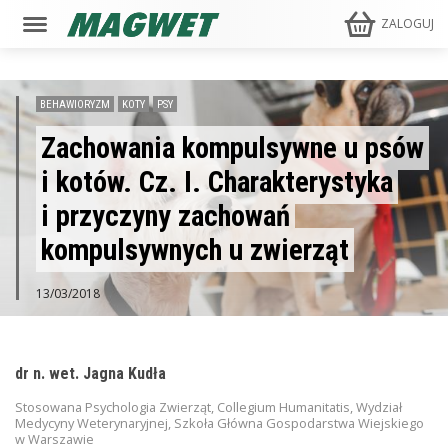
ZALOGUJ
BEHAWIORYZM
KOTY
PSY
Zachowania kompulsywne u psów
i kotów. Cz. I. Charakterystyka
i przyczyny zachowań
kompulsywnych u zwierząt
13/03/2018
dr n. wet. Jagna Kudła
Stosowana Psychologia Zwierząt, Collegium Humanitatis, Wydział
Medycyny Weterynaryjnej, Szkoła Główna Gospodarstwa Wiejskiego
w Warszawie