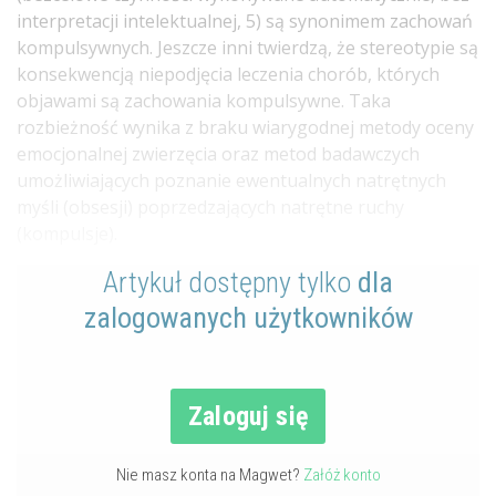
interpretacji intelektualnej, 5) są synonimem zachowań
kompulsywnych. Jeszcze inni twierdzą, że stereotypie są
konsekwencją niepodjęcia leczenia chorób, których
objawami są zachowania kompulsywne. Taka
rozbieżność wynika z braku wiarygodnej metody oceny
emocjonalnej zwierzęcia oraz metod badawczych
umożliwiających poznanie ewentualnych natrętnych
myśli (obsesji) poprzedzających natrętne ruchy
(kompulsje).
Artykuł dostępny tylko
dla
zalogowanych użytkowników
Zaloguj się
Nie masz konta na Magwet?
Załóż konto