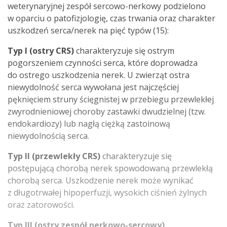
weterynaryjnej zespół sercowo-nerkowy podzielono
w oparciu o patofizjologię, czas trwania oraz charakter
uszkodzeń serca/nerek na pięć typów (15):
Typ I
(ostry CRS)
charakteryzuje się ostrym
pogorszeniem czynności serca, które doprowadza
do ostrego uszkodzenia nerek. U zwierząt ostra
niewydolność serca wywołana jest najczęściej
pęknięciem struny ścięgnistej w przebiegu przewlekłej
zwyrodnieniowej choroby zastawki dwudzielnej (tzw.
endokardiozy) lub nagłą ciężką zastoinową
niewydolnością serca.
Typ II (przewlekły CRS)
charakteryzuje się
postępującą chorobą nerek spowodowaną przewlekłą
chorobą serca. Uszkodzenie nerek może wynikać
z długotrwałej hipoperfuzji, wysokich ciśnień żylnych
oraz zatorowości.
Typ III (ostry zespół nerkowo-sercowy)