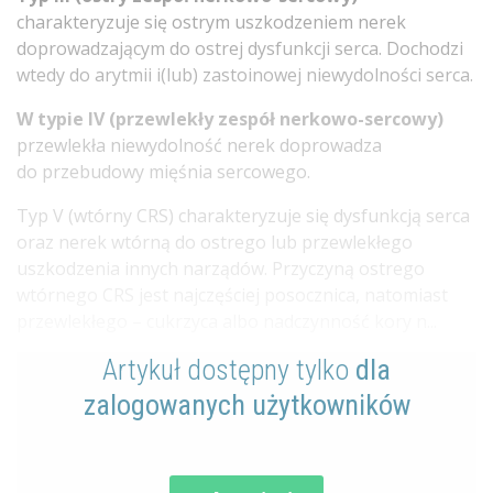
charakteryzuje się ostrym uszkodzeniem nerek
doprowadzającym do ostrej dysfunkcji serca. Dochodzi
wtedy do arytmii i(lub) zastoinowej niewydolności serca.
W typie IV (przewlekły zespół nerkowo-sercowy)
przewlekła niewydolność nerek doprowadza
do przebudowy mięśnia sercowego.
Typ V (wtórny CRS) charakteryzuje się dysfunkcją serca
oraz nerek wtórną do ostrego lub przewlekłego
uszkodzenia innych narządów. Przyczyną ostrego
wtórnego CRS jest najczęściej posocznica, natomiast
przewlekłego – cukrzyca albo nadczynność kory n...
Artykuł dostępny tylko
dla
zalogowanych użytkowników