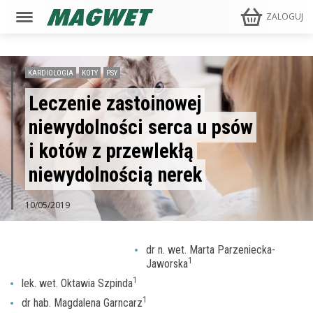
ZALOGUJ
KARDIOLOGIA
KOTY
PSY
Leczenie zastoinowej
niewydolności serca u psów
i kotów z przewlekłą
niewydolnością nerek
10/05/2019
dr n. wet. Marta Parzeniecka-
1
Jaworska
1
lek. wet. Oktawia Szpinda
1
dr hab. Magdalena Garncarz