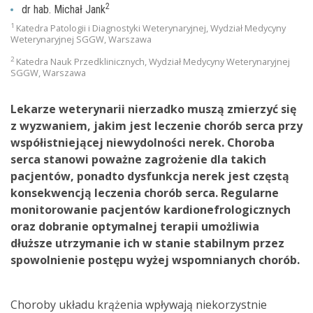
2
dr hab. Michał Jank
1
Katedra Patologii i Diagnostyki Weterynaryjnej, Wydział Medycyny
Weterynaryjnej SGGW, Warszawa
2
Katedra Nauk Przedklinicznych, Wydział Medycyny Weterynaryjnej
SGGW, Warszawa
Lekarze weterynarii nierzadko muszą zmierzyć się
z wyzwaniem, jakim jest leczenie chorób serca przy
współistniejącej niewydolności nerek. Choroba
serca stanowi poważne zagrożenie dla takich
pacjentów, ponadto dysfunkcja nerek jest częstą
konsekwencją leczenia chorób serca. Regularne
monitorowanie pacjentów kardionefrologicznych
oraz dobranie optymalnej terapii umożliwia
dłuższe utrzymanie ich w stanie stabilnym przez
spowolnienie postępu wyżej wspomnianych chorób.
Choroby układu krążenia wpływają niekorzystnie