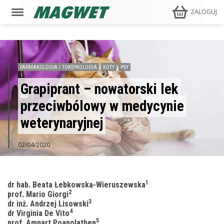
ZALOGUJ
FARMAKOLOGIA I TOKSYKOLOGIA
KOTY
PSY
Grapiprant – nowatorski lek
przeciwbólowy w medycynie
weterynaryjnej
02/04/2020
1
dr hab. Beata Łebkowska-Wieruszewska
2
prof. Mario Giorgi
3
dr inż. Andrzej Lisowski
4
dr Virginia De Vito
5
prof. Amnart Poapolathep