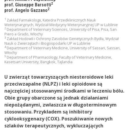
2
prof. Giuseppe Barsotti
2
prof. Angelo Gazzano
1
Zakład Farmakologii, Katedra Przedklinicznych Nauk
Weterynaryjnych, Wydział Medycyny Weterynaryjnej UP w Lublinie
2
Department of Veterinary Sciences, University of Pisa, Pisa, San
Piero a Grado, Włochy
3
Zakład Hodowli i Ochrony Zasobów Genetycznych Bydła, Wydział
Nauk o Zwierzętach i Biogospodarki UP w Lublinie
4
Department of Veterinary Medicine, University of Sassari, Sassari,
Włochy
5
Department of Pharmacology, Faculty of Veterinary Medicine,
Kasetsart University, Bangkok, Tajlandia
U zwierząt towarzyszących niesteroidowe leki
przeciwzapalne (NLPZ) i leki opioidowe są
najczęściej stosowanymi środkami w leczeniu bólu.
Obie grupy obarczone są jednak działaniami
niepożądanymi, zwłaszcza w długoterminowym
stosowaniu. Przykładem są inhibitory
cyklooksygenazy (COX). Poszukiwanie nowych
szlaków terapeutycznych, wykluczających