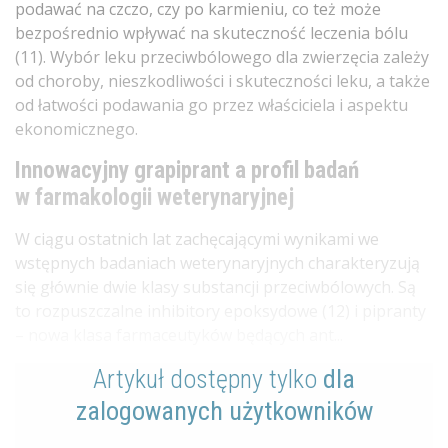
podawać na czczo, czy po karmieniu, co też może
bezpośrednio wpływać na skuteczność leczenia bólu
(11). Wybór leku przeciwbólowego dla zwierzęcia zależy
od choroby, nieszkodliwości i skuteczności leku, a także
od łatwości podawania go przez właściciela i aspektu
ekonomicznego.
Innowacyjny grapiprant a profil badań
w farmakologii weterynaryjnej
W ciągu ostatnich lat zachęcającymi wynikami we
wstępnych badaniach weterynaryjnych charakteryzują
się głównie dwie klasy substancji przeciwbólowych. Są
to rozpuszczalne inhibitory epoksydowe (12) i pipranty
– nowa klasa farmaceutyków będących ant...
Artykuł dostępny tylko
dla
zalogowanych użytkowników