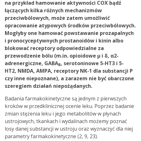
na przykład hamowanie aktywności COX bądź
łączących kilka różnych mechanizmów
przeciwbólowych, może zatem umożliwić
opracowanie atypowych środków przeciwbólowych.
Mogłyby one hamować powstawanie prozapalnych
i pronocyceptywnych prostanoidów i kinin albo
blokować receptory odpowiedzialne za
przewodzenie bólu (m.in. opioidowe µ i δ, α2-
adrenergiczne, GABA
, serotoninowe 5-HT3 i 5-
B
HT2, NMDA, AMPA, receptory NK-1 dla substancji P
czy inne niepoznane), a zarazem nie być obarczone
szeregiem działań niepożądanych.
Badania farmakokinetyczne są jednym z pierwszych
kroków w przedklinicznej ocenie leku. Poprzez badanie
zmian stężenia leku i jego metabolitów w płynach
ustrojowych, tkankach i wydalinach możemy poznać
losy danej substancji w ustroju oraz wyznaczyć dla niej
parametry farmakokinetyczne (2, 9, 23).