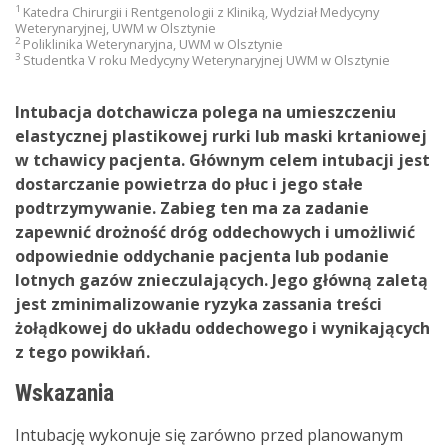
1
Katedra Chirurgii i Rentgenologii z Kliniką, Wydział Medycyny
Weterynaryjnej, UWM w Olsztynie
2
Poliklinika Weterynaryjna, UWM w Olsztynie
3
Studentka V roku Medycyny Weterynaryjnej UWM w Olsztynie
Intubacja dotchawicza polega na umieszczeniu
elastycznej plastikowej rurki lub maski krtaniowej
w tchawicy pacjenta. Głównym celem intubacji jest
dostarczanie powietrza do płuc i jego stałe
podtrzymywanie. Zabieg ten ma za zadanie
zapewnić drożność dróg oddechowych i umożliwić
odpowiednie oddychanie pacjenta lub podanie
lotnych gazów znieczulających. Jego główną zaletą
jest zminimalizowanie ryzyka zassania treści
żołądkowej do układu oddechowego i wynikających
z tego powikłań.
Wskazania
Intubację wykonuje się zarówno przed planowanym