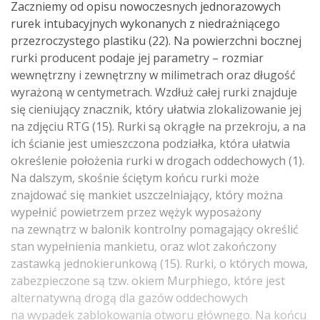
Zaczniemy od opisu nowoczesnych jednorazowych
rurek intubacyjnych wykonanych z niedrażniącego
przezroczystego plastiku (22). Na powierzchni bocznej
rurki producent podaje jej parametry – rozmiar
wewnętrzny i zewnętrzny w milimetrach oraz długość
wyrażoną w centymetrach. Wzdłuż całej rurki znajduje
się cieniujący znacznik, który ułatwia zlokalizowanie jej
na zdjęciu RTG (15). Rurki są okrągłe na przekroju, a na
ich ścianie jest umieszczona podziałka, która ułatwia
określenie położenia rurki w drogach oddechowych (1).
Na dalszym, skośnie ściętym końcu rurki może
znajdować się mankiet uszczelniający, który można
wypełnić powietrzem przez wężyk wyposażony
na zewnątrz w balonik kontrolny pomagający określić
stan wypełnienia mankietu, oraz wlot zakończony
zastawką jednokierunkową (15). Rurki, o których mowa,
zabezpieczone są tzw. okiem Murphiego, które jest
alternatywną drogą dla gazów oddechowych
na wypadek zablokowania otworu głównego. Na końcu