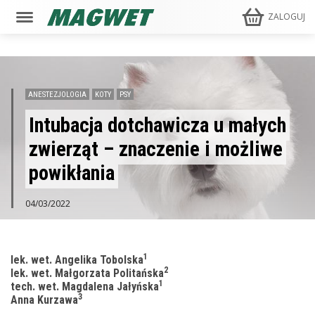
ZALOGUJ
ANESTEZJOLOGIA
KOTY
PSY
Intubacja dotchawicza u małych
zwierząt – znaczenie i możliwe
powikłania
04/03/2022
1
lek. wet. Angelika Tobolska
2
lek. wet. Małgorzata Politańska
1
tech. wet. Magdalena Jałyńska
3
Anna Kurzawa