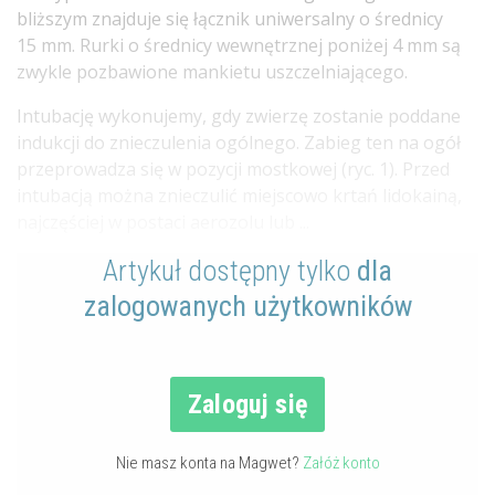
bliższym znajduje się łącznik uniwersalny o średnicy
15 mm. Rurki o średnicy wewnętrznej poniżej 4 mm są
zwykle pozbawione mankietu uszczelniającego.
Intubację wykonujemy, gdy zwierzę zostanie poddane
indukcji do znieczulenia ogólnego. Zabieg ten na ogół
przeprowadza się w pozycji mostkowej (ryc. 1). Przed
intubacją można znieczulić miejscowo krtań lidokainą,
najczęściej w postaci aerozolu lub ...
Artykuł dostępny tylko
dla
zalogowanych użytkowników
Zaloguj się
Nie masz konta na Magwet?
Załóż konto