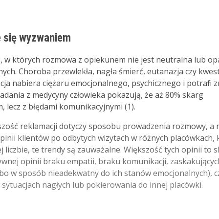
e się wyzwaniem
i, w których rozmowa z opiekunem nie jest neutralna lub op
ych. Choroba przewlekła, nagła śmierć, eutanazja czy kwest
a nabiera ciężaru emocjonalnego, psychicznego i potrafi z
adania z medycyny człowieka pokazują, że aż 80% skarg
 lecz z błędami komunikacyjnymi (1).
ększość reklamacji dotyczy sposobu prowadzenia rozmowy, a 
opinii klientów po odbytych wizytach w różnych placówkach, 
liczbie, te trendy są zauważalne. Większość tych opinii to s
tywnej opinii braku empatii, braku komunikacji, zaskakującyc
albo w sposób nieadekwatny do ich stanów emocjonalnych), c
sytuacjach nagłych lub pokierowania do innej placówki.