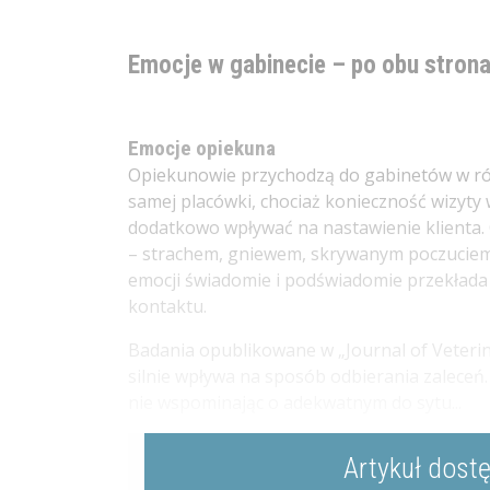
Emocje w gabinecie – po obu strona
Emocje opiekuna
Opiekunowie przychodzą do gabinetów w róż
samej placówki, chociaż konieczność wizyty
dodatkowo wpływać na nastawienie klienta. 
– strachem, gniewem, skrywanym poczuciem 
emocji świadomie i podświadomie przekłada
kontaktu.
Badania opublikowane w „Journal of Veterin
silnie wpływa na sposób odbierania zaleceń.
nie wspominając o adekwatnym do sytu...
Artykuł dost