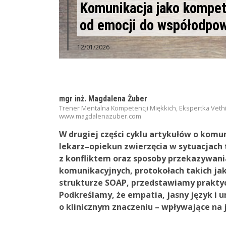
Komunikacja jako kompete
od emocji do współodpow
12/01/2026
mgr inż. Magdalena Żuber
Trener Mentalna Kompetencji Miękkich, Ekspertka Vet
www.magdalenazuber.com
W drugiej części cyklu artykułów o komun
lekarz–opiekun zwierzęcia w sytuacjach 
z konfliktem oraz sposoby przekazywania
komunikacyjnych, protokołach takich jak
strukturze SOAP, przedstawiamy praktyc
Podkreślamy, że empatia, jasny język i
o klinicznym znaczeniu – wpływające na j