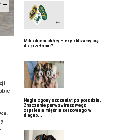
y –
Mikrobiom skóry – czy zbliżamy się
do przełomu?
cji
obie
Nagłe zgony szczeniąt po porodzie.
Znaczenie parwowirusowego
zapalenia mięśnia sercowego w
ce.
diagno...
ty
.