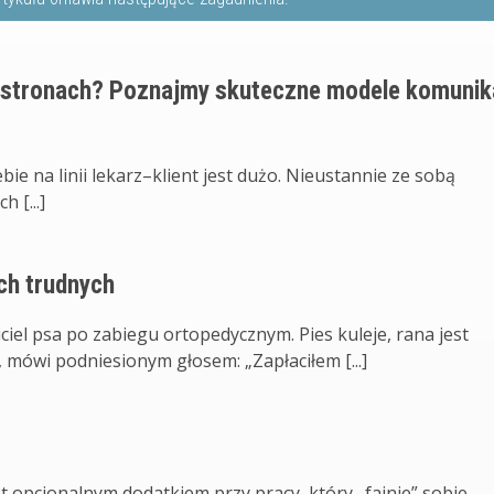
 stronach? Poznajmy skuteczne modele komunik
bie na linii lekarz–klient jest dużo. Nieustannie ze sobą
h [...]
ch trudnych
ciel psa po zabiegu ortopedycznym. Pies kuleje, rana jest
 mówi podniesionym głosem: „Zapłaciłem [...]
t opcjonalnym dodatkiem przy pracy, który „fajnie” sobie