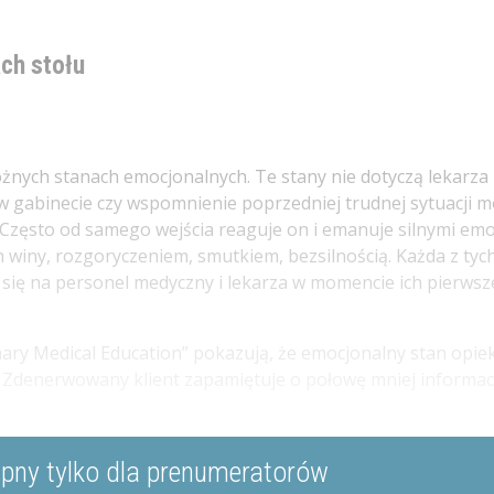
ch stołu
nych stanach emocjonalnych. Te stany nie dotyczą lekarza 
 w gabinecie czy wspomnienie poprzedniej trudnej sytuacji 
Często od samego wejścia reaguje on i emanuje silnymi em
winy, rozgoryczeniem, smutkiem, bezsilnością. Każda z tyc
 się na personel medyczny i lekarza w momencie ich pierws
ary Medical Education” pokazują, że emocjonalny stan opi
 Zdenerwowany klient zapamiętuje o połowę mniej informacji
ępny tylko dla prenumeratorów