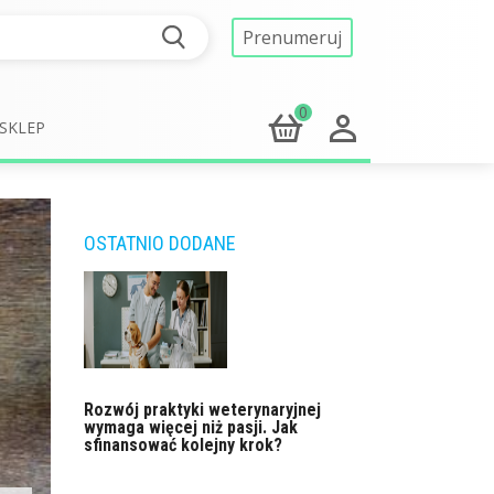
Prenumeruj
0
SKLEP
OSTATNIO DODANE
Rozwój praktyki weterynaryjnej
wymaga więcej niż pasji. Jak
sfinansować kolejny krok?