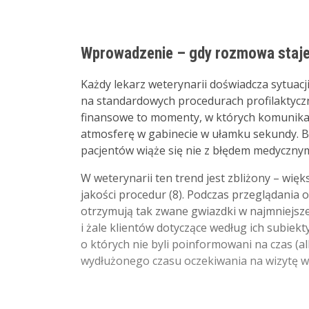
Wprowadzenie – gdy rozmowa staj
Każdy lekarz weterynarii doświadcza sytuacj
na standardowych procedurach profilaktyczn
finansowe to momenty, w których komunikacj
atmosferę w gabinecie w ułamku sekundy. B
pacjentów wiąże się nie z błędem medycznym,
W weterynarii ten trend jest zbliżony – wi
jakości procedur (8). Podczas przeglądania 
otrzymują tak zwane gwiazdki w najmniejszej 
i żale klientów dotyczące według ich subiek
o których nie byli poinformowani na czas (
wydłużonego czasu oczekiwania na wizytę w 