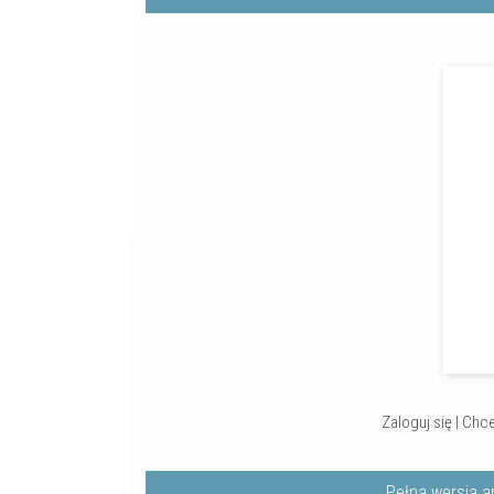
Zaloguj się
|
Chce
Pełna wersja a