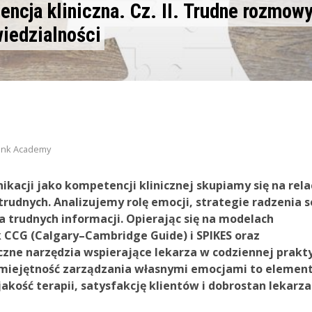
ncja kliniczna. Cz. II. Trudne rozmow
iedzialności
hink Academy
ikacji jako kompetencji klinicznej skupiamy się na rela
trudnych. Analizujemy rolę emocji, strategie radzenia s
 trudnych informacji. Opierając się na modelach
 CCG (Calgary–Cambridge Guide) i SPIKES oraz
zne narzędzia wspierające lekarza w codziennej prakty
 umiejętność zarządzania własnymi emocjami to elemen
akość terapii, satysfakcję klientów i dobrostan lekarza