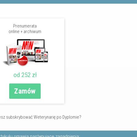
Prenumerata
online + archiwum
od 252 zł
Zamów
sz subskrybować Weterynarię po Dyplomie?
rtykułu omawia następujące zagadnienia: