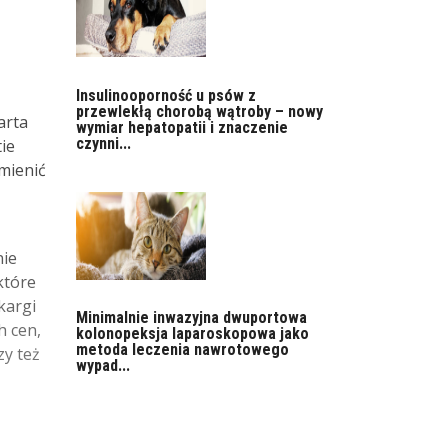
Insulinooporność u psów z
przewlekłą chorobą wątroby – nowy
arta
wymiar hepatopatii i znaczenie
czynni...
ie
mienić
nie
które
kargi
Minimalnie inwazyjna dwuportowa
h cen,
kolonopeksja laparoskopowa jako
metoda leczenia nawrotowego
zy też
wypad...