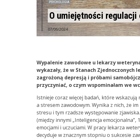
PSYCHOLOGIA
O umiejętności regulacji
07/06/2024
Wypalenie zawodowe u lekarzy weterynari
wykazały, że w Stanach Zjednoczonych l
zagrożoną depresją i próbami samobójczy
przyczyniać, o czym wspominałam we wcz
Istnieje coraz więcej badań, które wskazuj
a stresem zawodowym. Wynika z nich, że im 
stresu i tym rzadsze występowanie zjawiska.
(między innymi „Inteligencja emocjonalna”
emocjami i uczuciami. W pracy lekarza weter
decyduje w znacznym stopniu o sukcesie z