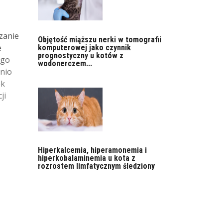
zanie
Objętość miąższu nerki w tomografii
e
komputerowej jako czynnik
prognostyczny u kotów z
ego
wodonerczem...
dnio
ek
ji
Hiperkalcemia, hiperamonemia i
hiperkobalaminemia u kota z
rozrostem limfatycznym śledziony