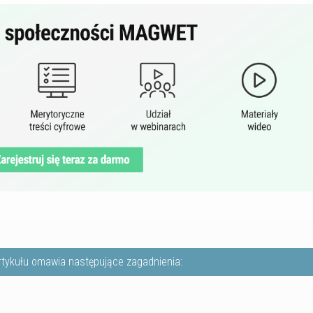
rtykułu omawia następujące zagadnienia: