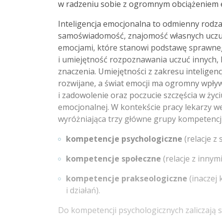
w radzeniu sobie z ogromnym obciążeniem 
Inteligencja emocjonalna to odmienny rodzaj 
samoświadomość, znajomość własnych uczuć
emocjami, które stanowi podstawę sprawne
i umiejętność rozpoznawania uczuć innych, 
znaczenia. Umiejętności z zakresu inteligen
rozwijane, a świat emocji ma ogromny wpły
i zadowolenie oraz poczucie szczęścia w życi
emocjonalnej. W kontekście pracy lekarzy we
wyróżniająca trzy główne grupy kompetencji
kompetencje psychologiczne
(relacje z
kompetencje społeczne
(relacje z innymi
kompetencje prakseologiczne
(inaczej
i działań).
Do kompetencji psychologicznych zaliczają s