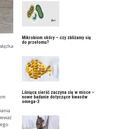
Mikrobiom skóry – czy zbliżamy się
do przełomu?
Gałązka
Lśniąca sierść zaczyna się w misce –
iom
nowe badanie dotyczące kwasów
omega-3
wania
nieważ
nego