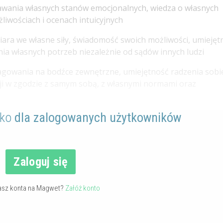
ania włas­nych stanów emocjonalnych, wiedza o własnych
liwościach i ocenach intuicyjnych
iara we własne siły, świadomość swoich możliwości, umiejęt
ia własnych potrzeb niezależnie od sądów innych ludzi
gowania na bodźce zewnętrzne, umiejętność radzenia sobi
cji w zgodzie z samym sobą, z własnymi normami oraz
lko
dla zalogowanych użytkowników
Zaloguj się
asz konta na Magwet?
Załóż konto