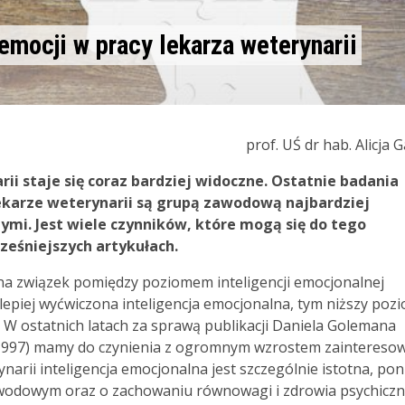
 emocji w pracy lekarza weterynarii
prof. UŚ dr hab. Alicja 
i staje się coraz bardziej widoczne. Ostatnie badania
ekarze weterynarii są grupą zawodową najbardziej
mi. Jest wiele czynników, które mogą się do tego
eśniejszych artykułach.
ą na związek pomiędzy poziomem inteligencji emocjonalnej
lepiej wyćwiczona inteligencja emocjonalna, tym niższy poz
 W ostatnich latach za sprawą publikacji Daniela Golemana
, 1997) mamy do czynienia z ogromnym wzrostem zaintereso
ynarii inteligencja emocjonalna jest szczególnie istotna, po
awodowym oraz o zachowaniu równowagi i zdrowia psychicz