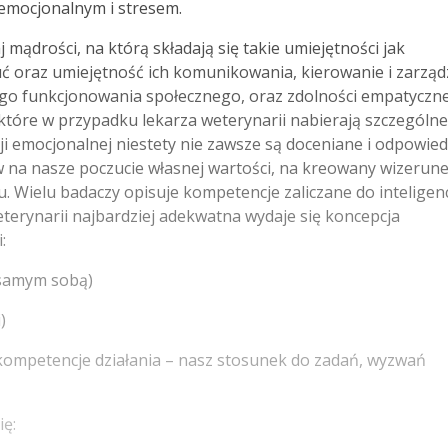
emocjonalnym i stresem.
mądrości, na którą składają się takie umiejętności jak
 oraz umiejętność ich komunikowania, kierowanie i zarząd
go funkcjonowania społecznego, oraz zdolności empatyczn
które w przypadku lekarza weterynarii nabierają szczególn
cji emocjonalnej niestety nie zawsze są doceniane i odpowie
w na nasze poczucie własnej wartości, na kreowany wizerun
u. Wielu badaczy opisuje kompetencje zaliczane do inteligenc
terynarii najbardziej adekwatna wydaje się koncepcja
:
 samym sobą)
)
 kompetencje działania – nasz stosunek do zadań, wyzwań
ię: