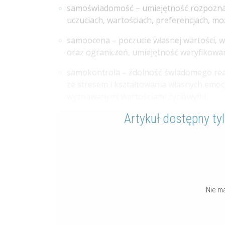
samoświadomość – umiejętność rozpoznaw
uczuciach, wartościach, preferencjach, moż
samoocena – poczucie własnej wartości, w
oraz ograniczeń, umiejętność weryfikowan
samokontrola – zdolność świadomego rea
ze stresem i kształtowania własnych emo
wyznawanymi wartościami życiowymi.
Artykuł dostępny ty
Nie m