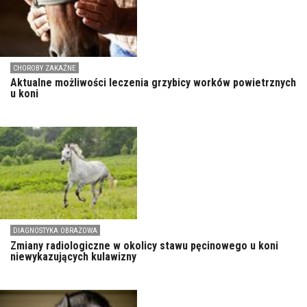
CHOROBY ZAKAŹNE
Aktualne możliwości leczenia grzybicy worków powietrznych
u koni
DIAGNOSTYKA OBRAZOWA
Zmiany radiologiczne w okolicy stawu pęcinowego u koni
niewykazujących kulawizny