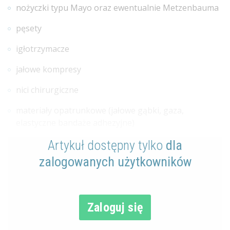
nożyczki typu Mayo oraz ewentualnie Metzenbauma
pęsety
igłotrzymacze
jałowe kompresy
nici chirurgiczne
materiały opatrunkowe (jałowe gąbki, gaza,
elastyczne bandaże adhezyjne)
Artykuł dostępny tylko
dla
zalogowanych użytkowników
Zaloguj się