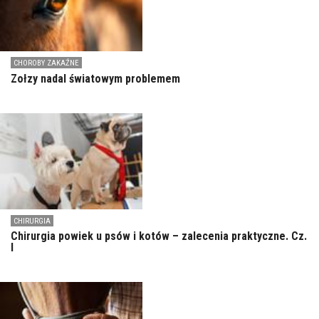
CHOROBY ZAKAŹNE
Zołzy nadal światowym problemem
CHIRURGIA
Chirurgia powiek u psów i kotów – zalecenia praktyczne. Cz.
I