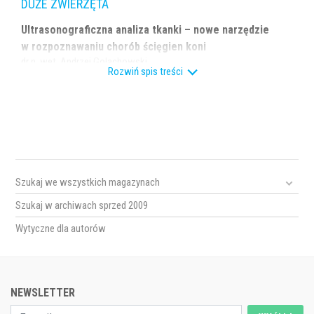
DUŻE ZWIERZĘTA
Ultrasonograficzna analiza tkanki – nowe narzędzie
w rozpoznawaniu chorób ścięgien koni
dr n. wet. Andrzej Golachowski
Rozwiń spis treści
lek. wet. Barbara Golachowska
Szukaj we wszystkich magazynach
Szukaj w archiwach sprzed 2009
Wytyczne dla autorów
NEWSLETTER