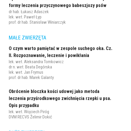
formy leczenia przyczynowego babeszjozy psów
dr hab. Łukasz Adaszek
lek. wet. Paweł Łyp
prof. dr hab. Stanisław Winiarczyk
MAŁE ZWIERZĘTA
O czym warto pamiętać w zespole suchego oka. Cz.
II. Rozpoznawanie, leczenie i powikłania
lek. wet. Aleksandra Tomkowicz
dr n. wet. Beata Degórska
lek. wet. Jan Frymus
prof. dr hab. Marek Galanty
Obrócenie bloczka kości udowej jako metoda
leczenia przyśrodkowego zwichnięcia rzepki u psa.
Opis przypadku
lek. wet. Wojciech Piróg
DVM RECVS Želimir Dokić