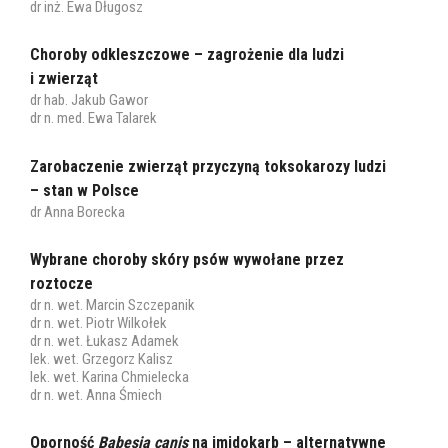
dr inż. Ewa Długosz
Choroby odkleszczowe – zagrożenie dla ludzi
i zwierząt
dr hab. Jakub Gawor
dr n. med. Ewa Talarek
Zarobaczenie zwierząt przyczyną toksokarozy ludzi
– stan w Polsce
dr Anna Borecka
Wybrane choroby skóry psów wywołane przez
roztocze
dr n. wet. Marcin Szczepanik
dr n. wet. Piotr Wilkołek
dr n. wet. Łukasz Adamek
lek. wet. Grzegorz Kalisz
lek. wet. Karina Chmielecka
dr n. wet. Anna Śmiech
Oporność
Babesia canis
na imidokarb – alternatywne