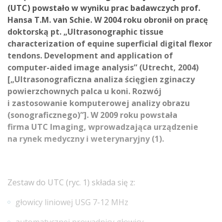
(UTC) powstało w wyniku prac badawczych prof.
Hansa T.M. van Schie. W 2004 roku obronił on pracę
doktorską pt. „Ultrasonographic tissue
characterization of equine superficial digital flexor
tendons. Development and application of
computer-aided image analysis” (Utrecht, 2004)
[„Ultrasonograficzna analiza ścięgien zginaczy
powierzchownych palca u koni. Rozwój
i zastosowanie komputerowej analizy obrazu
(sonograficznego)”]. W 2009 roku powstała
firma UTC Imaging, wprowadzająca urządzenie
na rynek medyczny i weterynaryjny (1).
Zestaw do UTC (ryc. 1) składa się z:
głowicy liniowej USG 7-12 MHz
automatycznej prowadnicy głowicy