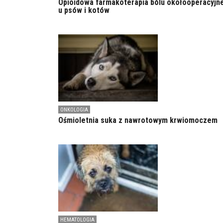
Opioidowa farmakoterapia bólu okołooperacyjn
u psów i kotów
ONKOLOGIA
Ośmioletnia suka z nawrotowym krwiomoczem
HEMATOLOGIA