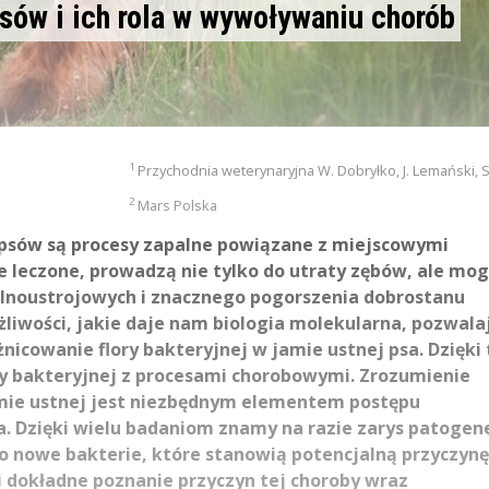
psów i ich rola w wywoływaniu chorób
1
Przychodnia weterynaryjna W. Dobryłko, J. Lemański, 
2
Mars Polska
 psów są procesy zapalne powiązane z miejscowymi
ne leczone, prowadzą nie tylko do utraty zębów, ale mog
ólnoustrojowych i znacznego pogorszenia dobrostanu
liwości, jakie daje nam biologia molekularna, pozwala
żnicowanie flory bakteryjnej w jamie ustnej psa. Dzięki
ry bakteryjnej z procesami chorobowymi. Zrozumienie
amie ustnej jest niezbędnym elementem postępu
ia. Dzięki wielu badaniom znamy na razie zarys patogen
o nowe bakterie, które stanowią potencjalną przyczynę
i dokładne poznanie przyczyn tej choroby wraz