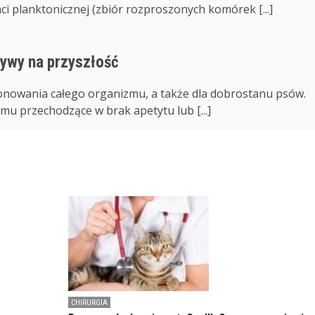
i planktonicznej (zbiór rozproszonych komórek [...]
tywy na przyszłość
jonowania całego organizmu, a także dla dobrostanu psów.
u przechodzące w brak apetytu lub [...]
CHIRURGIA