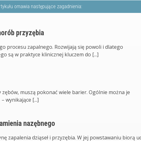
rtykułu omawia następujące zagadnienia:
horób przyzębia
o procesu zapalnego. Rozwijają się powoli i dlatego
 są w praktyce klinicznej kluczem do [...]
ny zębów, muszą pokonać wiele barier. Ogólnie można je
 wynikające [...]
kamienia nazębnego
ę zapalenia dziąseł i przyzębia. W jej powstawaniu biorą ud