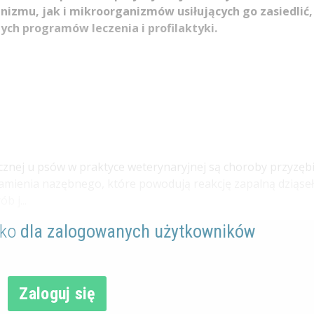
izmu, jak i mikroorganizmów usiłujących go zasiedlić,
ych programów leczenia i profilaktyki.
nej u psów w praktyce weterynaryjnej są choroby przyzęb
kamienia nazębnego, które powodują reakcję zapalną dziąseł
b j...
lko
dla zalogowanych użytkowników
Zaloguj się