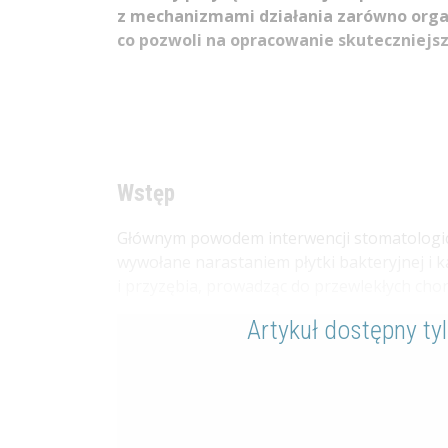
z mechanizmami działania zarówno organ
co pozwoli na opracowanie skuteczniejsz
Wstęp
Głównym powodem interwencji stomatologicz
wywołane narastaniem płytki bakteryjnej i 
i przyzębia, prowadząc do przewlekłych choró
Artykuł dostępny ty