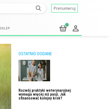
Prenumeruj
0
SKLEP
OSTATNIO DODANE
Rozwój praktyki weterynaryjnej
wymaga więcej niż pasji. Jak
sfinansować kolejny krok?