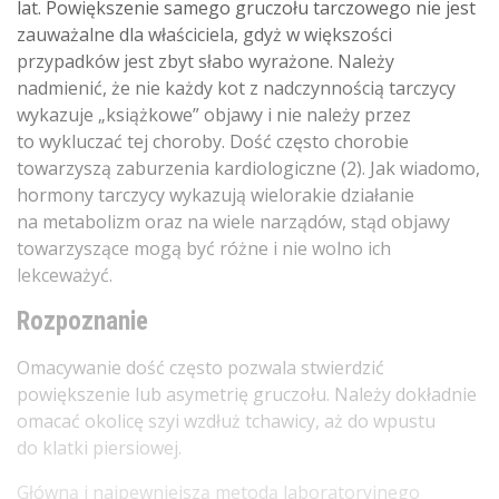
lat. Powiększenie samego gruczołu tarczowego nie jest
zauważalne dla właściciela, gdyż w większości
przypadków jest zbyt słabo wyrażone. Należy
nadmienić, że nie każdy kot z nadczynnością tarczycy
wykazuje „książkowe” objawy i nie należy przez
to wykluczać tej choroby. Dość często chorobie
towarzyszą zaburzenia kardiologiczne (2). Jak wiadomo,
hormony tarczycy wykazują wielorakie działanie
na metabolizm oraz na wiele narządów, stąd objawy
towarzyszące mogą być różne i nie wolno ich
lekceważyć.
Rozpoznanie
Omacywanie dość często pozwala stwierdzić
powiększenie lub asymetrię gruczołu. Należy dokładnie
omacać okolicę szyi wzdłuż tchawicy, aż do wpustu
do klatki piersiowej.
Główną i najpewniejszą metodą laboratoryjnego