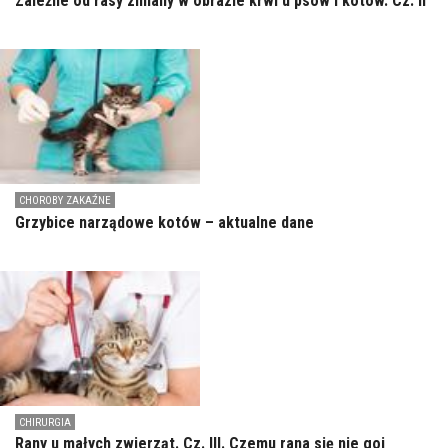
Zależne od rasy zmiany w obrazie krwi u psów i kotów. Cz. II
CHOROBY ZAKAŹNE
Grzybice narządowe kotów – aktualne dane
CHIRURGIA
Rany u małych zwierząt. Cz. III. Czemu rana się nie goi