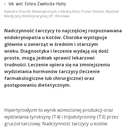
lek. wet. Estera Zawłocka-Hutny
Katedra Chorób Wewnętrznych z Kliniką Koni, Psów i Kotów, Wydział
Medycyny Weterynaryjnej UP, Wrocław
Nadczynność tarczycy to najczęściej rozpoznawana
endokrynopatia u kotów. Choroba występuje
głównie u zwierząt w średnim i starszym
wieku. Diagnostyka i leczenie wydają się dość
proste, mogą jednak sprawić lekarzowi
trudności. Leczenie opiera się na zmniejszeniu
wydzielania hormonów tarczycy (leczenie
farmakologiczne lub chirurgiczne) oraz
postępowaniu dietetycznym.
Hipertyroidyzm to wynik wzmożonej produkcji oraz
wydzielania tyroksyny (T4) i trijodotyroniny (T3) przez
gruczoł tarczowy. Nadczynność tarczycy u kotów