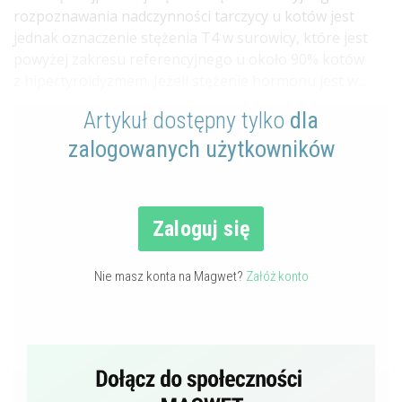
rozpoznawania nadczynności tarczycy u kotów jest
jednak oznaczenie stężenia T4 w surowicy, które jest
powyżej zakresu referencyjnego u około 90% kotów
z hipertyroidyzmem. Jeżeli stężenie hormonu jest w...
Artykuł dostępny tylko
dla
zalogowanych użytkowników
Zaloguj się
Nie masz konta na Magwet?
Załóż konto