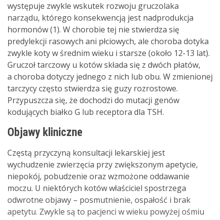
występuje zwykle wskutek rozwoju gruczolaka
narządu, którego konsekwencją jest nadprodukcja
hormonów (1). W chorobie tej nie stwierdza się
predylekcji rasowych ani płciowych, ale choroba dotyka
zwykle koty w średnim wieku i starsze (około 12-13 lat).
Gruczoł tarczowy u kotów składa się z dwóch płatów,
a choroba dotyczy jednego z nich lub obu. W zmienionej
tarczycy często stwierdza się guzy rozrostowe.
Przypuszcza się, że dochodzi do mutacji genów
kodujących białko G lub receptora dla TSH.
Objawy kliniczne
Częstą przyczyną konsultacji lekarskiej jest
wychudzenie zwierzęcia przy zwiększonym apetycie,
niepokój, pobudzenie oraz wzmożone oddawanie
moczu. U niektórych kotów właściciel spostrzega
odwrotne objawy – posmutnienie, ospałość i brak
apetytu. Zwykle są to pacjenci w wieku powyżej ośmiu