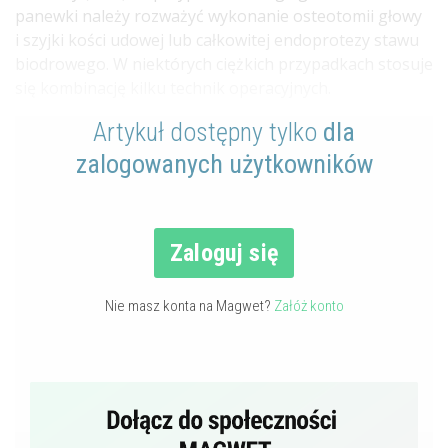
panewki należy rozważyć wykonanie osteotomii głowy
i szyjki kości udowej lub całkowitej endoprotezy stawu
biodrowego. W niektórych ciężkich przypadkach stosuje
się kombinację kilku technik operacyjnych.
Artykuł dostępny tylko
dla
zalogowanych użytkowników
Zaloguj się
Nie masz konta na Magwet?
Załóż konto