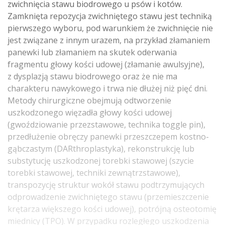
zwichnięcia stawu biodrowego u psów i kotów.
Zamknięta repozycja zwichniętego stawu jest techniką
pierwszego wyboru, pod warunkiem że zwichnięcie nie
jest związane z innym urazem, na przykład złamaniem
panewki lub złamaniem na skutek oderwania
fragmentu głowy kości udowej (złamanie awulsyjne),
z dysplazją stawu biodrowego oraz że nie ma
charakteru nawykowego i trwa nie dłużej niż pięć dni.
Metody chirurgiczne obejmują odtworzenie
uszkodzonego więzadła głowy kości udowej
(gwoździowanie przezstawowe, technika toggle pin),
przedłużenie obręczy panewki przeszczepem kostno-
gąbczastym (DARthroplastyka), rekonstrukcję lub
substytucję uszkodzonej torebki stawowej (szycie
torebki stawowej, techniki zewnątrzstawowe),
transpozycję struktur wokół stawu podtrzymujących
odprowadzenie zwichniętego stawu (przemieszczenie
krętarza większego kości udowej), potrójną osteotomię
miednicy (TPO). W przypadku rozległego uszkodzenia