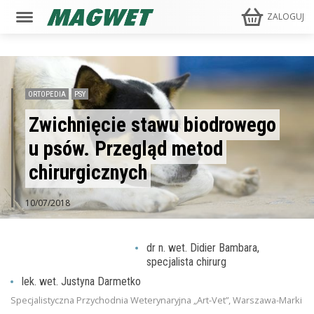
ZALOGUJ
ORTOPEDIA
PSY
Zwichnięcie stawu biodrowego
u psów. Przegląd metod
chirurgicznych
10/07/2018
dr n. wet. Didier Bambara,
specjalista chirurg
lek. wet. Justyna Darmetko
Specjalistyczna Przychodnia Weterynaryjna „Art-Vet”, Warszawa-Marki