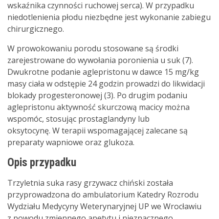
wskaźnika czynności ruchowej serca). W przypadku
niedotlenienia płodu niezbędne jest wykonanie zabiegu
chirurgicznego.
W prowokowaniu porodu stosowane są środki
zarejestrowane do wywołania poronienia u suk (7).
Dwukrotne podanie aglepristonu w dawce 15 mg/kg
masy ciała w odstępie 24 godzin prowadzi do likwidacji
blokady progesteronowej (3). Po drugim podaniu
aglepristonu aktywność skurczową macicy można
wspomóc, stosując prostaglandyny lub
oksytocynę. W terapii wspomagającej zalecane są
preparaty wapniowe oraz glukoza.
Opis przypadku
Trzyletnia suka rasy grzywacz chiński została
przyprowadzona do ambulatorium Katedry Rozrodu
Wydziału Medycyny Weterynaryjnej UP we Wrocławiu
z powodu zmiennego apetytu i nieznacznego