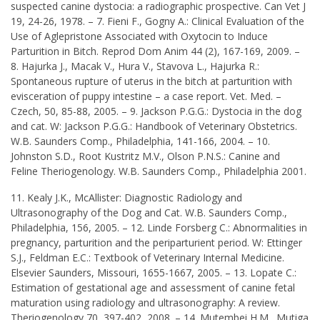
suspected canine dystocia: a radiographic prospective. Can Vet J
19, 24-26, 1978. – 7. Fieni F., Gogny A.: Clinical Evaluation of the
Use of Aglepristone Associated with Oxytocin to Induce
Parturition in Bitch. Reprod Dom Anim 44 (2), 167-169, 2009. –
8. Hajurka J., Macak V., Hura V., Stavova L., Hajurka R.:
Spontaneous rupture of uterus in the bitch at parturition with
evisceration of puppy intestine – a case report. Vet. Med. –
Czech, 50, 85-88, 2005. – 9. Jackson P.G.G.: Dystocia in the dog
and cat. W: Jackson P.G.G.: Handbook of Veterinary Obstetrics.
W.B. Saunders Comp., Philadelphia, 141-166, 2004. – 10.
Johnston S.D., Root Kustritz M.V., Olson P.N.S.: Canine and
Feline Theriogenology. W.B. Saunders Comp., Philadelphia 2001.
11. Kealy J.K., McAllister: Diagnostic Radiology and
Ultrasonography of the Dog and Cat. W.B. Saunders Comp.,
Philadelphia, 156, 2005. – 12. Linde Forsberg C.: Abnormalities in
pregnancy, parturition and the periparturient period. W: Ettinger
S.J., Feldman E.C.: Textbook of Veterinary Internal Medicine.
Elsevier Saunders, Missouri, 1655-1667, 2005. – 13. Lopate C.:
Estimation of gestational age and assessment of canine fetal
maturation using radiology and ultrasonography: A review.
Theriogenology 70, 397-402, 2008. – 14. Mutembei H.M., Mutiga