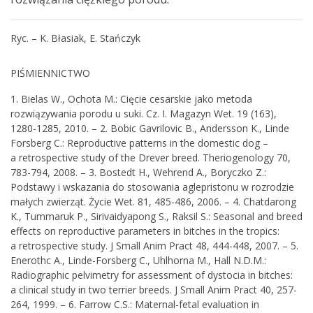
Ryc. – K. Błasiak, E. Stańczyk
PIŚMIENNICTWO
1. Bielas W., Ochota M.: Cięcie cesarskie jako metoda
rozwiązywania porodu u suki. Cz. I. Magazyn Wet. 19 (163),
1280-1285, 2010. – 2. Bobic Gavrilovic B., Andersson K., Linde
Forsberg C.: Reproductive patterns in the domestic dog –
a retrospective study of the Drever breed. Theriogenology 70,
783-794, 2008. – 3. Bostedt H., Wehrend A., Boryczko Z.:
Podstawy i wskazania do stosowania aglepristonu w rozrodzie
małych zwierząt. Życie Wet. 81, 485-486, 2006. – 4. Chatdarong
K., Tummaruk P., Sirivaidyapong S., Raksil S.: Seasonal and breed
effects on reproductive parameters in bitches in the tropics:
a retrospective study. J Small Anim Pract 48, 444-448, 2007. – 5.
Enerothc A., Linde-Forsberg C., Uhlhorna M., Hall N.D.M.:
Radiographic pelvimetry for assessment of dystocia in bitches:
a clinical study in two terrier breeds. J Small Anim Pract 40, 257-
264, 1999. – 6. Farrow C.S.: Maternal-fetal evaluation in