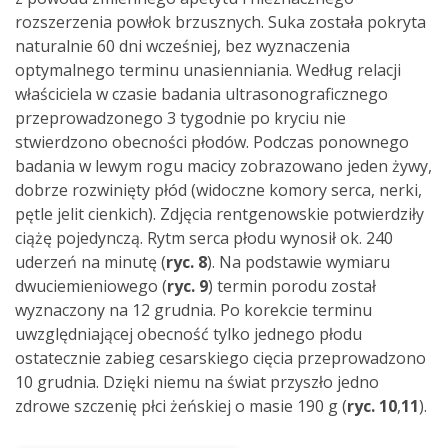
rozszerzenia powłok brzusznych. Suka została pokryta
naturalnie 60 dni wcześniej, bez wyznaczenia
optymalnego terminu unasienniania. Według relacji
właściciela w czasie badania ultrasonograficznego
przeprowadzonego 3 tygodnie po kryciu nie
stwierdzono obecności płodów. Podczas ponownego
badania w lewym rogu macicy zobrazowano jeden żywy,
dobrze rozwinięty płód (widoczne komory serca, nerki,
pętle jelit cienkich). Zdjęcia rentgenowskie potwierdziły
ciążę pojedynczą. Rytm serca płodu wynosił ok. 240
uderzeń na minutę (
ryc. 8
). Na podstawie wymiaru
dwuciemieniowego (
ryc. 9
) termin porodu został
wyznaczony na 12 grudnia. Po korekcie terminu
uwzględniającej obecność tylko jednego płodu
ostatecznie zabieg cesarskiego cięcia przeprowadzono
10 grudnia. Dzięki niemu na świat przyszło jedno
zdrowe szczenię płci żeńskiej o masie 190 g (
ryc. 10
,
11
).