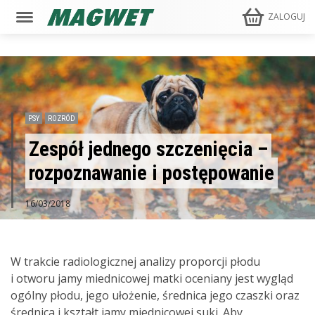
ZALOGUJ
PSY
ROZRÓD
Zespół jednego szczenięcia –
rozpoznawanie i postępowanie
16/03/2018
W trakcie radiologicznej analizy proporcji płodu
i otworu jamy miednicowej matki oceniany jest wygląd
ogólny płodu, jego ułożenie, średnica jego czaszki oraz
średnica i kształt jamy miednicowej suki. Aby