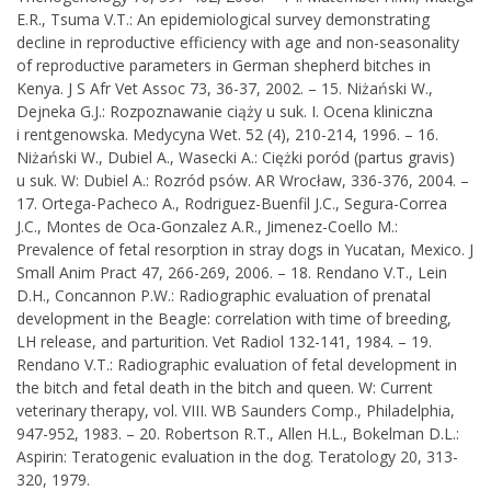
E.R., Tsuma V.T.: An epidemiological survey demonstrating
decline in reproductive efficiency with age and non-seasonality
of reproductive parameters in German shepherd bitches in
Kenya. J S Afr Vet Assoc 73, 36-37, 2002. – 15. Niżański W.,
Dejneka G.J.: Rozpoznawanie ciąży u suk. I. Ocena kliniczna
i rentgenowska. Medycyna Wet. 52 (4), 210-214, 1996. – 16.
Niżański W., Dubiel A., Wasecki A.: Ciężki poród (partus gravis)
u suk. W: Dubiel A.: Rozród psów. AR Wrocław, 336-376, 2004. –
17. Ortega-Pacheco A., Rodriguez-Buenfil J.C., Segura-Correa
J.C., Montes de Oca-Gonzalez A.R., Jimenez-Coello M.:
Prevalence of fetal resorption in stray dogs in Yucatan, Mexico. J
Small Anim Pract 47, 266-269, 2006. – 18. Rendano V.T., Lein
D.H., Concannon P.W.: Radiographic evaluation of prenatal
development in the Beagle: correlation with time of breeding,
LH release, and parturition. Vet Radiol 132-141, 1984. – 19.
Rendano V.T.: Radiographic evaluation of fetal development in
the bitch and fetal death in the bitch and queen. W: Current
veterinary therapy, vol. VIII. WB Saunders Comp., Philadelphia,
947-952, 1983. – 20. Robertson R.T., Allen H.L., Bokelman D.L.:
Aspirin: Teratogenic evaluation in the dog. Teratology 20, 313-
320, 1979.