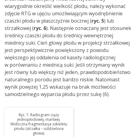
wiarygodnie określić wielkość płodu, należy wykonać
zdjęcie RTG w ujęciu umożliwiającym wyodrębnienie
czaszki płodu w płaszczyźnie bocznej (
ryc. 5
) lub
strzałkowej (
ryc. 6
). Następnie oznaczany jest stosunek
średnicy czaszki płodu do średnicy wewnętrznej
miednicy suki. Cień głowy płodu w projekcji strzałkowej
jest perspektywicznie powiększony z powodu
większego jej oddalenia od kasety radiologicznej
w porównaniu z miednicą suki. Jeśli otrzymany wynik
jest równy lub większy niż jeden, prawdopodobieństwo
naturalnego porodu jest bardzo niskie. Natomiast
wynik powyżej 1,25 wskazuje na brak możliwości
samodzielnego wyparcia płodu przez sukę (6).
Ryc. 7. Radiogram ciąży
jednopłodowej, martwej.
Widoczna fragmentacja szkieletu
płodu (strzałka – oddzielona
głowa).