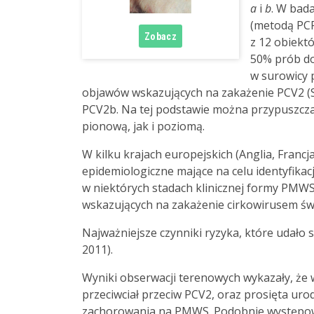
a
i
b
. W bad
(metodą PCR
z 12 obiekt
50% prób do
w surowicy 
objawów wskazujących na zakażenie PCV2 (Sh
PCV2b. Na tej podstawie można przypuszcza
pionową, jak i poziomą.
W kilku krajach europejskich (Anglia, Franc
epidemiologiczne mające na celu identyfikac
w niektórych stadach klinicznej formy PM
wskazujących na zakażenie cirkowirusem świ
Najważniejsze czynniki ryzyka, które udało 
2011).
Wyniki obserwacji terenowych wykazały, że w
przeciwciał przeciw PCV2, oraz prosięta ur
zachorowania na PMWS. Podobnie występowa