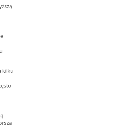
wyższą
ie
u
 kilku
zęsto
ną
orsza