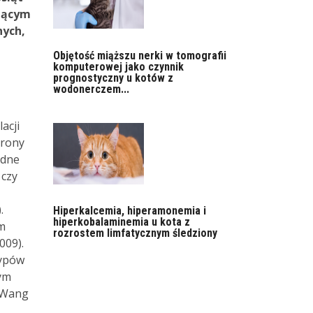
ującym
nych,
Objętość miąższu nerki w tomografii
komputerowej jako czynnik
prognostyczny u kotów z
wodonerczem...
acji
trony
ędne
 czy
.
Hiperkalcemia, hiperamonemia i
hiperkobalaminemia u kota z
im
rozrostem limfatycznym śledziony
009).
typów
ym
; Wang