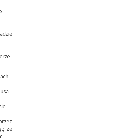
o
tadzie
ierze
iach
rusa
sie
przez
ę, że
m