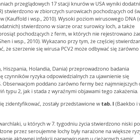
aniach przeglądowych 17 stacji knurów w USA wyniki dodatn
) stwierdzono w zbiorczych surowicach pochodzących od św
ów (Kauffold i wsp., 2010). Wysoki poziom wirusowego DNA (
datnich) stwierdzono w siarze oraz surowicy loch, a także
prosiąt pochodzących z ferm, w których nie rejestrowano ż
en i wsp., 2010). Wykazano przy tym, że częściej stwierdza
ć, że szerzenie się wirusa PCV2 może odbywać się zarówno
ja, Hiszpania, Holandia, Dania) przeprowadzono badania
ję czynników ryzyka odpowiedzialnych za ujawnienie się
WS. Obserwacjom poddano zarówno fermy bez najmniejszych
ń typu 2, jak i stada z wyraźnymi objawami tego zakażenia.
się zidentyfikować, zostały przedstawione w
tab. I
(Baekbo i 
archlaki, u których w 7. tygodniu życia stwierdzono niski p
odzone przez seroujemne lochy były narażone na większe ry
nie aktywnej infekcji parwowirusem u ciężarnych samic