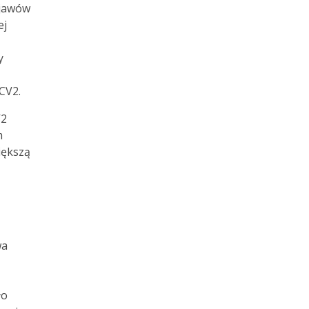
bjawów
ej
y
CV2.
V2
m
iększą
wa
ło