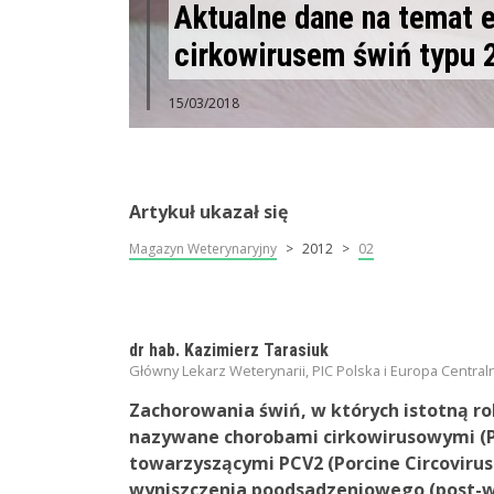
Aktualne dane na temat e
cirkowirusem świń typu 
15/03/2018
Artykuł ukazał się
Magazyn Weterynaryjny
2012
02
dr hab. Kazimierz Tarasiuk
Główny Lekarz Weterynarii, PIC Polska i Europa Central
Zachorowania świń, w których istotną rolę
nazywane chorobami cirkowirusowymi (Po
towarzyszącymi PCV2 (Porcine Circovirus
wyniszczenia poodsadzeniowego (post-w