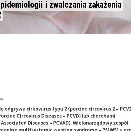
pidemiologii i zwalczania zakażenia
2
na
 odgrywa cirkowirus typu 2 (porcine circovirus 2 – PCV2
rcine Circovirus Diseases – PCVD) lub chorobami
 Associated Diseases – PCVAD). Wielonarządowy zespół
eaning multisystemic wasting syndrome – PMWS) u pro