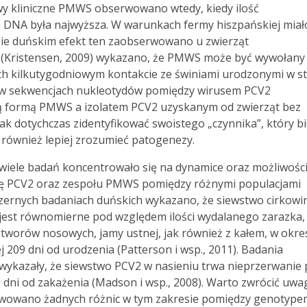
wy kliniczne PMWS obserwowano wtedy, kiedy ilość
DNA była najwyższa. W warunkach fermy hiszpańskiej miał
dzie duńskim efekt ten zaobserwowano u zwierząt
h (Kristensen, 2009) wykazano, że PMWS może być wywołany
ich kilkutygodniowym kontakcie ze świniami urodzonymi w s
 w sekwencjach nukleotydów pomiędzy wirusem PCV2
ną formą PMWS a izolatem PCV2 uzyskanym od zwierząt bez
jak dotychczas zidentyfikować swoistego „czynnika”, który b
k również lepiej zrozumieć patogenezy.
wiele badań koncentrowało się na dynamice oraz możliwośc
ię PCV2 oraz zespołu PMWS pomiędzy różnymi populacjami
zernych badaniach duńskich wykazano, że siewstwo cirkowi
 jest równomierne pod względem ilości wydalanego zarazka,
tworów nosowych, jamy ustnej, jak również z kałem, w okre
 209 dni od urodzenia (Patterson i wsp., 2011). Badania
wykazały, że siewstwo PCV2 w nasieniu trwa nieprzerwanie 
dni od zakażenia (Madson i wsp., 2008). Warto zwrócić uwag
rwowano żadnych różnic w tym zakresie pomiędzy genotype