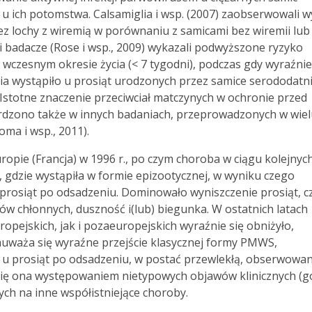
 u ich potomstwa. Calsamiglia i wsp. (2007) zaobserwowali 
z lochy z wiremią w porównaniu z samicami bez wiremii lub
i badacze (Rose i wsp., 2009) wykazali podwyższone ryzyko
czesnym okresie życia (< 7 tygodni), podczas gdy wyraźnie
 wystąpiło u prosiąt urodzonych przez samice serododatn
 Istotne znaczenie przeciwciał matczynych w ochronie przed
rdzono także w innych badaniach, przeprowadzonych w wiel
oma i wsp., 2011).
ie (Francja) w 1996 r., po czym choroba w ciągu kolejnych
w, gdzie wystąpiła w formie epizootycznej, w wyniku czego
rosiąt po odsadzeniu. Dominowało wyniszczenie prosiąt, c
w chłonnych, duszność i(lub) biegunka. W ostatnich latach
pejskich, jak i pozaeuropejskich wyraźnie się obniżyło,
auważa się wyraźne przejście klasycznej formy PMWS,
ą u prosiąt po odsadzeniu, w postać przewlekłą, obserwowa
e się ona występowaniem nietypowych objawów klinicznych (g
ych na inne współistniejące choroby.