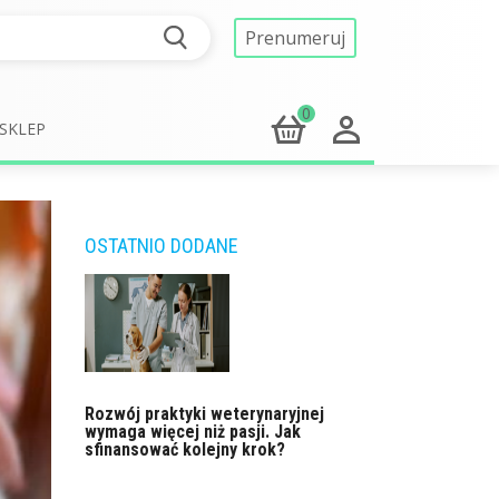
Prenumeruj
0
SKLEP
OSTATNIO DODANE
Rozwój praktyki weterynaryjnej
wymaga więcej niż pasji. Jak
sfinansować kolejny krok?