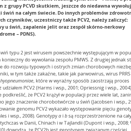
ym z grupy PCVD skutkiem, jeszcze do niedawna wywoł
 świń na całym świecie. Do innych problemów zdrowot
h czynników, uczestniczy także PCV2, należy zaliczyć:
y u świń, zapalenie jelit oraz zespół skórno-nerkowy
ndrome – PDNS).
świń typu 2 jest wirusem powszechnie występującym w popul
on konieczny do wywołania zespołu PMWS. Z drugiej jednak s
e do rozwoju typowych i ostrych zmian chorobowych niezb
niki, w tym także zakaźne, takie jak parwowirus, wirus PRRS
 hyopneumoniae
, które w wyraźny sposób zaostrzają proces
udziałem PCV2 (Harms i wsp., 2001; Opriessnig i wsp., 2004)
 podkreślić, że PCV2 krążył w populacji przez wiele lat, zan
o jego znaczenie chorobotwórcze u świń (Jacobsen i wsp., 2
owanie genomu PCV2 wykazało występowanie pięciu geno
les i wsp., 2008). Genotypy
a
i
b
są rozprzestrzenione na cał
chczas w Danii, Chinach i w Tajlandii (Dupont i wsp., 2008
2010) dowodzą, że PCV2b jest genotypem związanym częściej