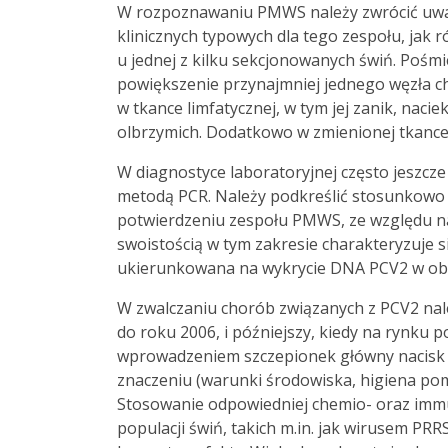
W rozpoznawaniu PMWS należy zwrócić uwa
klinicznych typowych dla tego zespołu, ja
u jednej z kilku sekcjonowanych świń. Pośmi
powiększenie przynajmniej jednego węzła 
w tkance limfatycznej, w tym jej zanik, naci
olbrzymich. Dodatkowo w zmienionej tkance 
W diagnostyce laboratoryjnej często jeszcz
metodą PCR. Należy podkreślić stosunkowo 
potwierdzeniu zespołu PMWS, ze względu n
swoistością w tym zakresie charakteryzuje
ukierunkowana na wykrycie DNA PCV2 w obr
W zwalczaniu chorób związanych z PCV2 należ
do roku 2006, i późniejszy, kiedy na rynku p
wprowadzeniem szczepionek główny nacisk 
znaczeniu (warunki środowiska, higiena pomi
Stosowanie odpowiedniej chemio- oraz immu
populacji świń, takich m.in. jak wirusem PRR