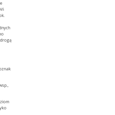
ie
iń
ok.
adnych
no
 drogą
 oznak
wsp.,
oziom
zyko