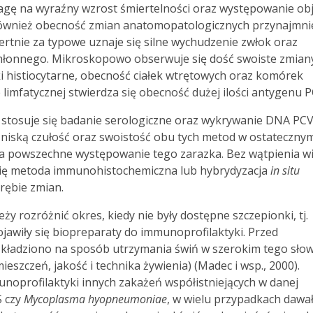
gę na wyraźny wzrost śmiertelności oraz występowanie o
k również obecność zmian anatomopatologicznych przynajmni
ertnie za typowe uznaje się silne wychudzenie zwłok oraz
chłonnego. Mikroskopowo obserwuje się dość swoiste zmian
eki histiocytarne, obecność ciałek wtrętowych oraz komórek
limfatycznej stwierdza się obecność dużej ilości antygenu P
e stosuje się badanie serologiczne oraz wykrywanie DNA PC
niską czułość oraz swoistość obu tych metod w ostateczny
a powszechne występowanie tego zarazka. Bez wątpienia w
 się metoda immunohistochemiczna lub hybrydyzacja
in situ
ębie zmian.
y rozróżnić okres, kiedy nie były dostępne szczepionki, tj.
ojawiły się biopreparaty do immunoprofilaktyki. Przed
kładziono na sposób utrzymania świń w szerokim tego sło
eszczeń, jakość i technika żywienia) (Madec i wsp., 2000).
noprofilaktyki innych zakażeń współistniejących w danej
S czy
Mycoplasma hyopneumoniae
, w wielu przypadkach dawa