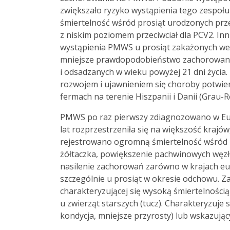
zwiększało ryzyko wystąpienia tego zespołu
śmiertelność wśród prosiąt urodzonych prze
z niskim poziomem przeciwciał dla PCV2. Inn
wystąpienia PMWS u prosiąt zakażonych we w
mniejsze prawdopodobieństwo zachorowania
i odsadzanych w wieku powyżej 21 dni życia.
rozwojem i ujawnieniem się choroby potwie
fermach na terenie Hiszpanii i Danii (Grau-R
PMWS po raz pierwszy zdiagnozowano w Europ
lat rozprzestrzeniła się na większość krajó
rejestrowano ogromną śmiertelność wśród p
żółtaczka, powiększenie pachwinowych węzłó
nasilenie zachorowań zarówno w krajach euro
szczególnie u prosiąt w okresie odchowu. Z
charakteryzującej się wysoką śmiertelności
u zwierząt starszych (tucz). Charakteryzuj
kondycja, mniejsze przyrosty) lub wskazując