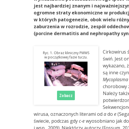
jest najbardziej znanym i najważniejsz
ogromne straty ekonomiczne w produkcji
w których patogenezie, obok wielu różnyc
zaburzenia w rozrodzie, zespół oddechow
(porcine dermatitis and nephropathy sy
Cirkowirus 
Ryc. 1. Obraz kliniczny PMWS
w początkowej fazie tuczu.
świń. Jest 
wykazano, ż
są inne czyn
Mycoplasma
chorobowy z 
Należy także
potwierdzon
Sekwencjon
wirusa, oznaczonych literami od
a
do
e
(Sega
świecie, podczas gdy
c-e
wyosobniano jak doty
i wsp., 2009). Niektórzy autorzy (Fossum, 