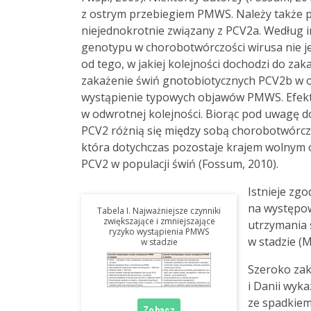
z ostrym przebiegiem PMWS. Należy także p
niejednokrotnie związany z PCV2a. Według i
genotypu w chorobotwórczości wirusa nie jes
od tego, w jakiej kolejności dochodzi do z
zakażenie świń gnotobiotycznych PCV2b w o
wystąpienie typowych objawów PMWS. Efekt
w odwrotnej kolejności. Biorąc pod uwagę do
PCV2 różnią się między sobą chorobotwórczo
która dotychczas pozostaje krajem wolnym
PCV2 w populacji świń (Fossum, 2010).
Istnieje zg
na występow
Tabela I. Najważniejsze czynniki
zwiększające i zmniejszające
utrzymania 
ryzyko wystąpienia PMWS
w stadzie (M
w stadzie
Szeroko zak
i Danii wyka
ze spadkiem