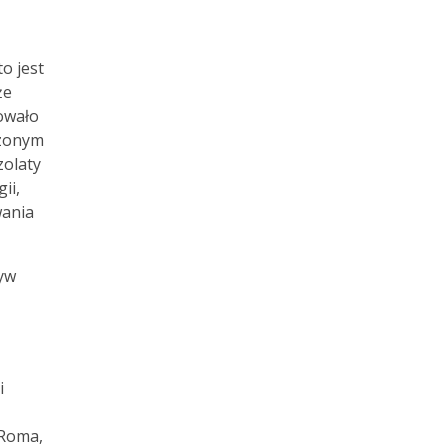
o jest
że
owało
dzonym
zolaty
ii,
wania
ływ
i
-Roma,