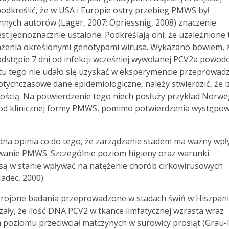
odkreślić, że w USA i Europie ostry przebieg PMWS był
nnych autorów (Lager, 2007; Opriessnig, 2008) znaczenie
t jednoznacznie ustalone. Podkreślają oni, że uzależnione t
akażenia określonymi genotypami wirusa. Wykazano bowiem, 
dstępie 7 dni od infekcji wcześniej wywołanej PCV2a powod
u tego nie udało się uzyskać w eksperymencie przeprowa
tychczasowe dane epidemiologiczne, należy stwierdzić, że i
ścią. Na potwierdzenie tego niech posłuży przykład Norweg
 od klinicznej formy PMWS, pomimo potwierdzenia występo
odna opinia co do tego, że zarządzanie stadem ma ważny wp
anie PMWS. Szczególnie poziom higieny oraz warunki
są w stanie wpływać na natężenie chorób cirkowirusowych
adec, 2000).
rojone badania przeprowadzone w stadach świń w Hiszpani
zały, że ilość DNA PCV2 w tkance limfatycznej wzrasta wraz
 poziomu przeciwciał matczynych w surowicy prosiąt (Grau