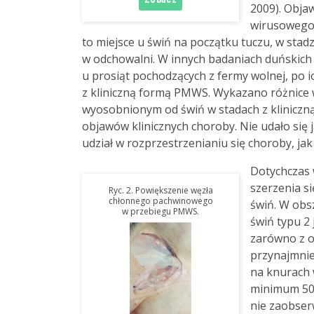
2009). Obja
wirusowego 
to miejsce u świń na początku tuczu, w sta
w odchowalni. W innych badaniach duńskic
u prosiąt pochodzących z fermy wolnej, po 
z kliniczną formą PMWS. Wykazano różnice
wyosobnionym od świń w stadach z klinicz
objawów klinicznych choroby. Nie udało się 
udział w rozprzestrzenianiu się choroby, ja
Dotychczas 
szerzenia s
Ryc. 2. Powiększenie węzła
chłonnego pachwinowego
świń. W obs
w przebiegu PMWS.
świń typu 2
zarówno z o
przynajmniej
na knurach 
minimum 50 
nie zaobse