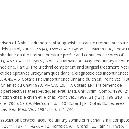
parison of Alpha1-adrenoreceptor agonists in canine urethral pressure
s. J Urol, 2001, 166 (4), 1555-9. – 2. Byron J.K., March P.A., Chew D.
hedrine on the urethral pressure profile and continence scores of
1), 47-53. – 3. Claeys S., Noel S., Hamaide A.: Acquired urinary incont
edicine. Part 3: The urethral component and surgical treatment. Vet J
térêt des épreuves urodynamiques dans le diagnostic des incontinences
39-846. – 5. Cotard J.P.: L’incontinence urinaire du chien. Point Vét., 1
du Chien et du Chat 1993, PMCAC Ed. – 7. Cotard J.P.: Traitement de
es perspectives thérapeutiques. Prat. Méd. Chir. Anim. Comp., 1986, 21
iction chez le chien et le chat. Point Vét., 1989, 21 (121), 199-210. – 9
e, 2005, 59-69, Med’com Ed. – 10. Cotard J.P., Collas G., Leclere C. :
 cas. Rec. Méd. Vét., 1984, 160, 731-744.
e association between acquired urinary sphincter mechanism incompete
, 2011, 187 (1), 42-7. – 12. Hamaide A.J., Grand J.G., Farnir F. i wsp.: