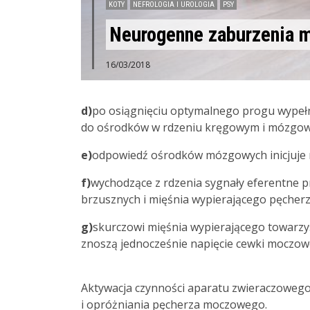
KOTY
NEFROLOGIA I UROLOGIA
PSY
Neurogenne zaburzenia mi
16/03/2018
d)
po osiągnięciu optymalnego progu wypełn
do ośrodków w rdzeniu kręgowym i mózgowi
e)
odpowiedź ośrodków mózgowych inicjuje 
f)
wychodzące z rdzenia sygnały eferentne 
brzusznych i mięśnia wypierającego pęcher
g)
skurczowi mięśnia wypierającego towarzysz
znoszą jednocześnie napięcie cewki moczowe
Aktywacja czynności aparatu zwieraczowego 
i opróżniania pęcherza moczowego.