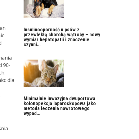
ian
Insulinooporność u psów z
przewlekłą chorobą wątroby – nowy
ie
wymiar hepatopatii i znaczenie
d
czynni...
mania
i 90-
ch,
o: dla
ć
Minimalnie inwazyjna dwuportowa
kolonopeksja laparoskopowa jako
metoda leczenia nawrotowego
wypad...
śnia