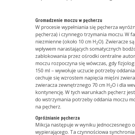
Gromadzenie moczu w pęcherzu
W procesie wypełniania się pęcherza wyróżnia
pęcherza) i czynnego trzymania moczu. W fa
niezmienne (około 10 cm H
O). Zwieracze s
2
wpływem narastających somatycznych bodźc
zablokowania przez ośrodki centralne aut
moczu rozpoczyna się wówczas, gdy fizjologi
150 ml – wywołuje uczucie potrzeby oddania
cechuje się wzrostem napięcia mięśni zwier
zwieracza zewnętrznego 70 cm H
O i dla w
2
kontynencję. W tych warunkach pęcherz jest
do wstrzymania potrzeby oddania moczu moż
na pęcherz.
Opróżnianie pęcherza
Mikcja następuje w wyniku jednoczesnego otw
wypierającego. Ta czynnościowa synchronia 