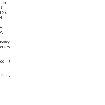
d in
13.
 (4),
of
of
A.:
t,
:
ahaffey
et Res,
002, 43
 Pract,