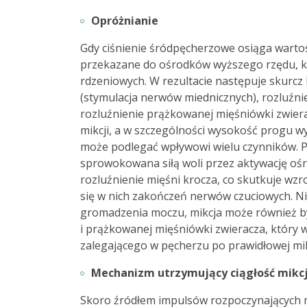
Opróżnianie
Gdy ciśnienie śródpęcherzowe osiąga warto
przekazane do ośrodków wyższego rzędu, 
rdzeniowych. W rezultacie następuje skurc
(stymulacja nerwów miednicznych), rozluźn
rozluźnienie prążkowanej mięśniówki zwie
mikcji, a w szczególności wysokość progu 
może podlegać wpływowi wielu czynników. P
sprowokowana siłą woli przez aktywację ośr
rozluźnienie mięśni krocza, co skutkuje wz
się w nich zakończeń nerwów czuciowych. Nie
gromadzenia moczu, mikcja może również by
i prążkowanej mięśniówki zwieracza, który
zalegającego w pęcherzu po prawidłowej mikc
Mechanizm utrzymujący ciągłość mikcj
Skoro źródłem impulsów rozpoczynających mi