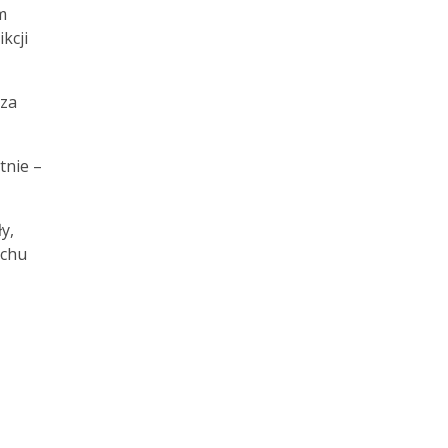
m
kcji
rza
tnie –
y,
uchu