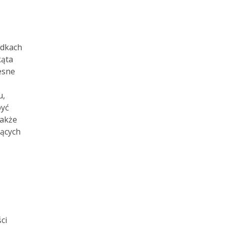
odkach
kąta
esne
u,
być
także
jących
ci