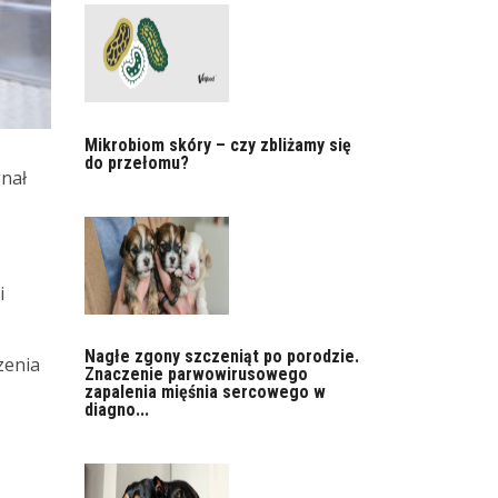
Mikrobiom skóry – czy zbliżamy się
do przełomu?
nał
i
Nagłe zgony szczeniąt po porodzie.
zenia
Znaczenie parwowirusowego
zapalenia mięśnia sercowego w
diagno...