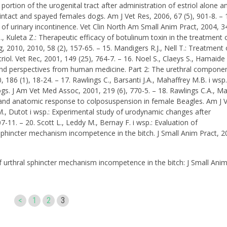
tion of the urogenital tract after administration of estriol alone an
ntact and spayed females dogs. Am J Vet Res, 2006, 67 (5), 901-8. – 
of urinary incontinence. Vet Clin North Am Small Anim Pract, 2004, 34
, Kuleta Z.: Therapeutic efficacy of botulinum toxin in the treatment 
, 2010, 2010, 58 (2), 157-65. – 15. Mandigers R.J., Nell T.: Treatment 
riol. Vet Rec, 2001, 149 (25), 764-7. – 16. Noel S., Claeys S., Hamaide 
 and perspectives from human medicine. Part 2: The urethral componen
186 (1), 18-24. – 17. Rawlings C., Barsanti J.A., Mahaffrey M.B. i wsp.
s. J Am Vet Med Assoc, 2001, 219 (6), 770-5. – 18. Rawlings C.A., M
and anatomic response to colposuspension in female Beagles. Am J V
 M., Dutot i wsp.: Experimental study of urodynamic changes after
-11. – 20. Scott L., Leddy M., Bernay F. i wsp.: Evaluation of
sphincter mechanism incompetence in the bitch. J Small Anim Pract, 2
 urthral sphincter mechanism incompetence in the bitch: J Small Anim
<
1
2
3