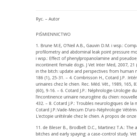
Ryc. – Autor
PIŚMIENNICTWO
1. Brune M.E, O’Neil A.B., Gauvin D.M. i wsp.: Com
profilometry and abdominal leak point pressure model
i wsp.: Effect of phenylpropanolamine and pseudoep
incontinent female dogs. J Vet Inter Med, 2007, 21 (
in the bitch: update and perspectives from human m
186 (1), 25-31. – 4. Combrisson H., Cotard J.P. :In
urinaires chez le chien. Rec. Méd. Vét., 1989, 165, 8
(60), 9-16. – 6. Cotard J.P.: Néphrologie-Urologie 
l’incontinence urinaire neurogène du chien: nouvell
432. – 8. Cotard J.P.: Troubles neurologiques de la m
Cotard J.P.:Vade-Mecum D’uro-Néphrologie Vétérinair
L’ectopie urétérale chez le chien. A propos de onze
11. de Bleser B., Brodbelt D.C., Martinez T.A.: Th
bitches and early spaying: a case-control study. Vet J