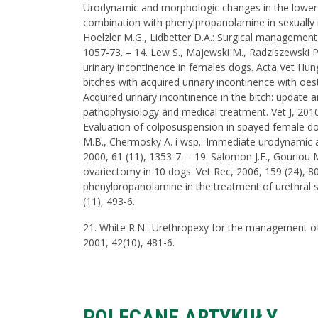
Urodynamic and morphologic changes in the lower por
combination with phenylpropanolamine in sexually i
Hoelzler M.G., Lidbetter D.A.: Surgical management 
1057-73. – 14. Lew S., Majewski M., Radziszewski P.
urinary incontinence in females dogs. Acta Vet Hung
bitches with acquired urinary incontinence with oest
Acquired urinary incontinence in the bitch: update
pathophysiology and medical treatment. Vet J, 2010, 
Evaluation of colposuspension in spayed female dog
M.B., Chermosky A. i wsp.: Immediate urodynamic 
2000, 61 (11), 1353-7. – 19. Salomon J.F., Gouriou
ovariectomy in 10 dogs. Vet Rec, 2006, 159 (24), 807
phenylpropanolamine in the treatment of urethral 
(11), 493-6.
21. White R.N.: Urethropexy for the management of
2001, 42(10), 481-6.
POLECANE ARTYKUŁY