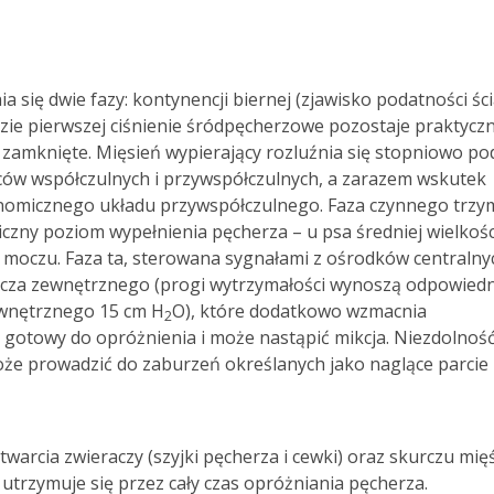
 się dwie fazy: kontynencji biernej (zjawisko podatności śc
zie pierwszej ciśnienie śródpęcherzowe pozostaje praktyczn
ą zamknięte. Mięsień wypierający rozluźnia się stopniowo po
ów współczulnych i przywspółczulnych, a zarazem wskutek
onomicznego układu przywspółczulnego. Faza czynnego trzy
czny poziom wypełnienia pęcherza – u psa średniej wielkośc
 moczu. Faza ta, sterowana sygnałami z ośrodków centralny
acza zewnętrznego (progi wytrzymałości wynoszą odpowiedni
ewnętrznego 15 cm H
O), które dodatkowo wzmacnia
2
 gotowy do opróżnienia i może nastąpić mikcja. Niezdolnoś
e prowadzić do zaburzeń określanych jako naglące parcie
arcia zwieraczy (szyjki pęcherza i cewki) oraz skurczu mię
utrzymuje się przez cały czas opróżniania pęcherza.