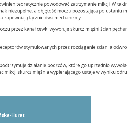
winien teoretycznie powodować zatrzymanie mikcji. W taki
ak niezupełne, a objętość moczu pozostająca po ustaniu mi
za zapewniają łącznie dwa mechanizmy:
oczu przez kanał cewki wywołuje skurcz mięśni ścian pęche
 receptorów stymulowanych przez rozciąganie ścian, a odwro
podtrzymuje działanie bodźców, które go uprzednio wywołał
c mikcji skurcz mięśnia wypierającego ustaje w wyniku odr
ńska-Huras