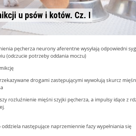
kcji u psów i kotów. Cz. I
ienia pęcherza neurony aferentne wysyłają odpowiedni syg
u (odczucie potrzeby oddania moczu)
mikcję
przekazywane drogami zastępującymi wywołują skurcz mięśn
za
y rozluźnienie mięśni szyjki pęcherza, a impulsy idące z rd
j.
oddziela następujące naprzemiennie fazy wypełniania się