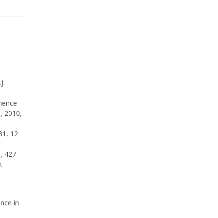
J.
inence
, 2010,
981, 12
, 427-
.
nce in