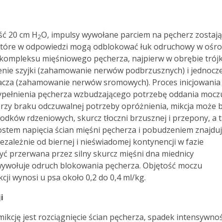
ść 20 cm H
O, impulsy wywołane parciem na pęcherz zostają
2
które w odpowiedzi mogą odblokować łuk odruchowy w ośr
z kompleksu mięśniowego pęcherza, najpierw w obrębie trój
ienie szyjki (zahamowanie nerwów podbrzusznych) i jednocz
racza (zahamowanie nerwów sromowych). Proces inicjowania
wypełnienia pęcherza wzbudzającego potrzebę oddania mocz
rzy braku odczuwalnej potrzeby opróżnienia, mikcja może 
odków rdzeniowych, skurcz tłoczni brzusznej i przepony, a 
rostem napięcia ścian mięśni pęcherza i pobudzeniem znajdu
zależnie od biernej i nieświadomej kontynencji w fazie
ć przerwana przez silny skurcz mięśni dna miednicy
 wywołuje odruch blokowania pęcherza. Objętość moczu
ji wynosi u psa około 0,2 do 0,4 ml/kg.
i
kcję jest rozciągnięcie ścian pęcherza, spadek intensywnoś