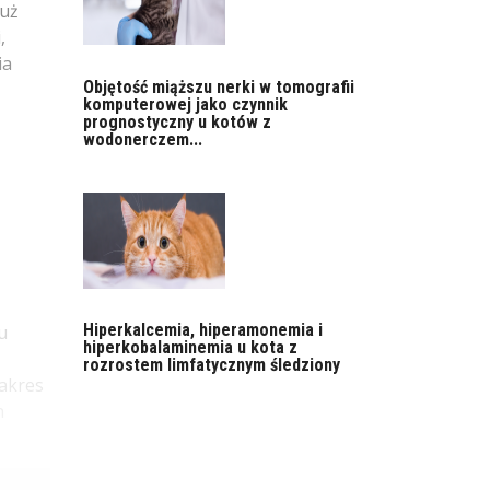
już
,
ia
Objętość miąższu nerki w tomografii
komputerowej jako czynnik
prognostyczny u kotów z
wodonerczem...
Hiperkalcemia, hiperamonemia i
u
hiperkobalaminemia u kota z
rozrostem limfatycznym śledziony
zakres
n