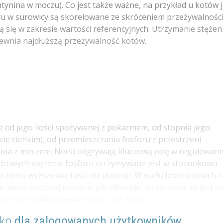
atynina w moczu). Co jest także ważne, na przykład u kotów 
oru w surowicy są skorelowane ze skróceniem przeżywalności
ą się w zakresie wartości referencyjnych. Utrzymanie stężen
pewnia najdłuższą przeżywalność kotów.
e od jego ilości spożywanej z pokarmem, od stopnia jego
ie cienkim), od przemieszczania fosforu z przestrzeni
ia z moczem. Nerki odgrywają kluczową rolę w regulowani
zdrowych stężenie fosforu utrzymywane jest w stosunkowo
 nieco wyższe wartości niż dorosłe. W wielu laboratoriach 
równo osobniki rosnące, jak i dorosłe, co sprawia, że jest o
anie wzrostu stężenia fosforu we krwi.
lko
dla zalogowanych użytkowników