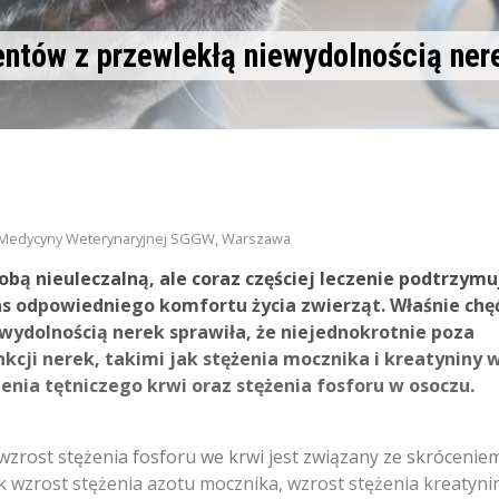
entów z przewlekłą niewydolnością ner
iał Medycyny Weterynaryjnej SGGW, Warszawa
obą nieuleczalną, ale coraz częściej leczenie podtrzymu
as odpowiedniego komfortu życia zwierząt. Właśnie chę
wydolnością nerek sprawiła, że niejednokrotnie poza
ji nerek, takimi jak stężenia mocznika i kreatyniny 
enia tętniczego krwi oraz stężenia fosforu w osoczu.
zrost stężenia fosforu we krwi jest związany ze skrócenie
k wzrost stężenia azotu mocznika, wzrost stężenia kreatyni