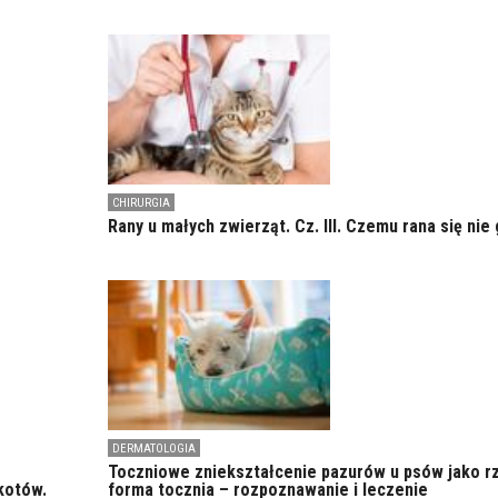
CHIRURGIA
Rany u małych zwierząt. Cz. III. Czemu rana się nie 
DERMATOLOGIA
Toczniowe zniekształcenie pazurów u psów jako r
kotów.
forma tocznia – rozpoznawanie i leczenie