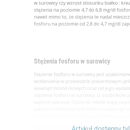
w surowicy czy wzrost stosunku białko : kre
stężenia na poziomie 4,7 do 6,8 mg/dl fosf
nawet mimo to, że stężenia te nadal mieszcz
fosforu na poziomie od 2,8 do 4,7 mg/dl za
Stężenia fosforu w surowicy
Stężenie fosforu w surowicy jest uzależnion
wchłaniania w przewodzie pokarmowym (jelic
wewnątrzkomórkowych oraz od jego wydalan
stężenia fosforu w surowicy. U osobników 
wąskim zakresie. Osobniki młode mają często
wartości referencyjnych fosforu obejmuje za
znacznie szerszy i utrudnia wczesne wykryw
Artykuł dostępny ty