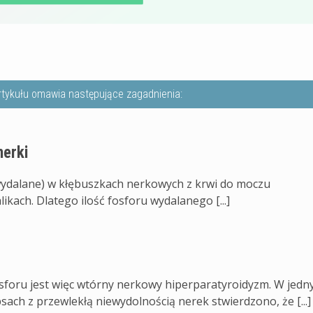
rtykułu omawia następujące zagadnienia:
nerki
wydalane) w kłębuszkach nerkowych z krwi do moczu
ikach. Dlatego ilość fosforu wydalanego [...]
foru jest więc wtórny nerkowy hiperparatyroidyzm. W jed
ch z przewlekłą niewydolnością nerek stwierdzono, że [...]