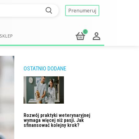
Prenumeruj
0
SKLEP
OSTATNIO DODANE
Rozwój praktyki weterynaryjnej
wymaga więcej niż pasji. Jak
sfinansować kolejny krok?