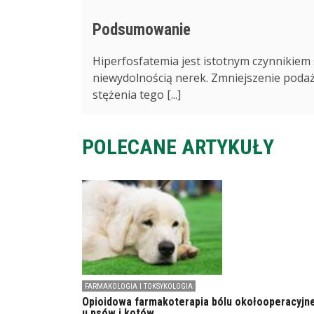
Podsumowanie
Hiperfosfatemia jest istotnym czynnikiem
niewydolnością nerek. Zmniejszenie podaż
stężenia tego [...]
POLECANE ARTYKUŁY
FARMAKOLOGIA I TOKSYKOLOGIA
Opioidowa farmakoterapia bólu okołooperacyjn
u psów i kotów