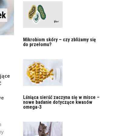
ek
Mikrobiom skóry – czy zbliżamy się
do przełomu?
jące
ć
we
Lśniąca sierść zaczyna się w misce –
nowe badanie dotyczące kwasów
omega-3
m
ny