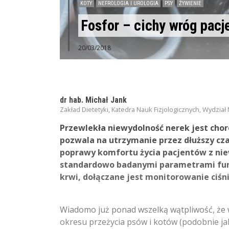
KOTY
NEFROLOGIA I UROLOGIA
PSY
ŻYWIENIE
Fosfor – cichy wróg pacj
20/03/2018
dr hab. Michał Jank
Zakład Dietetyki, Katedra Nauk Fizjologicznych, Wydz
Przewlekła niewydolność nerek jest chor
pozwala na utrzymanie przez dłuższy cz
poprawy komfortu życia pacjentów z nie
standardowo badanymi parametrami funkc
krwi, dołączane jest monitorowanie ciśni
Wiadomo już ponad wszelką wątpliwość, że w
okresu przeżycia psów i kotów (podobnie ja