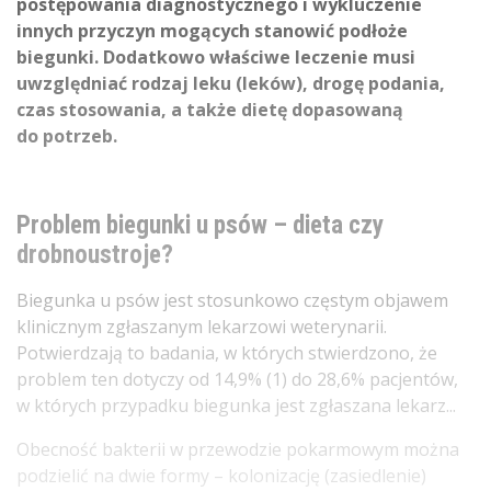
postępowania diagnostycznego i wykluczenie
innych przyczyn mogących stanowić podłoże
biegunki. Dodatkowo właściwe leczenie musi
uwzględniać rodzaj leku (leków), drogę podania,
czas stosowania, a także dietę dopasowaną
do potrzeb.
Problem biegunki u psów – dieta czy
drobnoustroje?
Biegunka u psów jest stosunkowo częstym objawem
klinicznym zgłaszanym lekarzowi weterynarii.
Potwierdzają to badania, w których stwierdzono, że
problem ten dotyczy od 14,9% (1) do 28,6% pacjentów,
w których przypadku biegunka jest zgłaszana lekarz...
Obecność bakterii w przewodzie pokarmowym można
podzielić na dwie formy – kolonizację (zasiedlenie)