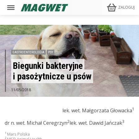
ZALOGUJ
GASTROENTEROLOGIA
PSY
Biegunki bakteryjne
i pasożytnicze u psów
11/05/2018
1
lek. wet. Małgorzata Głowacka
2
3
dr n. wet. Michał Ceregrzyn
lek. wet. Dawid Jańczak
1
Mars Polska
2