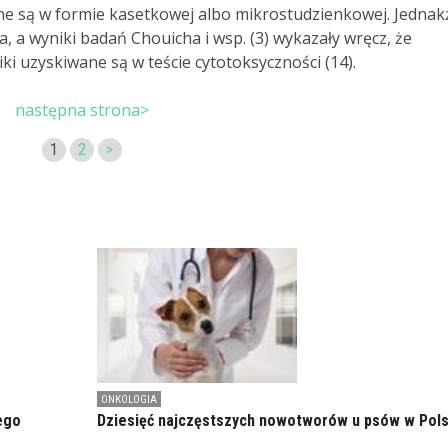
 są w formie kasetkowej albo mikrostudzienkowej. Jednakż
, a wyniki badań Chouicha i wsp. (3) wykazały wręcz, że
i uzyskiwane są w teście cytotoksyczności (14).
następna strona>
1
2
>
ONKOLOGIA
ego
Dziesięć najczęstszych nowotworów u psów w Pol