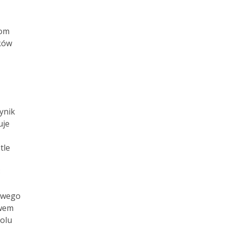
kom
ków
ynik
uje
tle
8
powego
ywem
olu