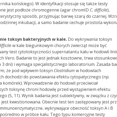
nika końskiego). W identyfikacji stosuje się także testy
ępne jest podłoże chromogenne (agar chromID
C. difficile
),
erystyczny sposób, przyjmując barwę szarą do czarnej. Wzr
odzinnej inkubacji, a samo badanie cechuje prostota wykon
nie toksyn bakteryjnych w
kale.
Do wykrywania toksyn
fficile
w kale biegunkowym chorych zwierząt może być
any test cytotoksyczności supernatantu kału w hodowli linii
 Vero. Badanie to jest jednak kosztowne, trwa stosunkow
o 3 dni) i wymaga specjalistycznego laboratorium. Zasada b
ym, że pod wpływem toksyn
Clostridium
w hodowlach
 dochodzi do powstawania efektu cytopatycznego (np.
a komórek). Wprowadzenie do hodowli przeciwciał
ących toksynę chroni hodowlę przed wystąpieniem efektu
ego (5, 11). Wynik badania jest subiektywny, w związku z cz
ć jest kwestionowana. Obecnie test ten zastępowany jest pr
immunoenzymatyczne, wykrywające obecność toksyn A i B
pośrednio w próbce kału. Tego typu komercyjne testy