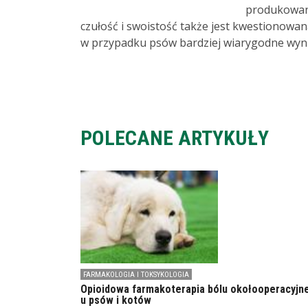
produkowane
czułość i swoistość także jest kwestionowana
w przypadku psów bardziej wiarygodne wynik
POLECANE ARTYKUŁY
FARMAKOLOGIA I TOKSYKOLOGIA
Opioidowa farmakoterapia bólu okołooperacyjn
u psów i kotów