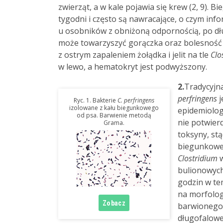
zwierząt, a w kale pojawia się krew (2, 9). 
tygodni i często są nawracające, o czym info
u osobników z obniżoną odpornością, po dłu
może towarzyszyć gorączka oraz bolesnoś
z ostrym zapaleniem żołądka i jelit na tle
Clo
w lewo, a hematokryt jest podwyższony.
2.
Tradycyjn
perfringens
j
Ryc. 1. Bakterie
C. perfringens
izolowane z kału biegunkowego
epidemiolog
od psa. Barwienie metodą
nie potwier
Grama.
toksyny, stą
biegunkoweg
Clostridium
w
bulionowych
godzin w tem
na morfolog
barwionego 
długofalow