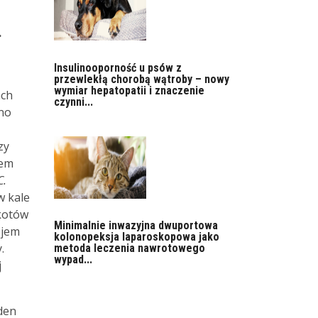
.
Insulinooporność u psów z
przewlekłą chorobą wątroby – nowy
wymiar hepatopatii i znaczenie
ach
czynni...
no
zy
iem
C.
 kale
kotów
Minimalnie inwazyjna dwuportowa
ojem
kolonopeksja laparoskopowa jako
.
metoda leczenia nawrotowego
wypad...
j
den