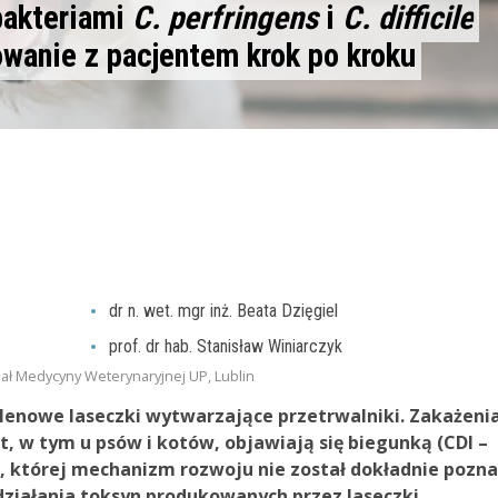
bakteriami
C. perfringens
i
C. difficile
wanie z pacjentem krok po kroku
dr n. wet. mgr inż. Beata Dzięgiel
prof. dr hab. Stanisław Winiarczyk
ział Medycyny Weterynaryjnej UP, Lublin
lenowe laseczki wytwarzające przetrwalniki. Zakażeni
ząt, w tym u psów i kotów, objawiają się biegunką (CDI –
a), której mechanizm rozwoju nie został dokładnie pozna
działania toksyn produkowanych przez laseczki,