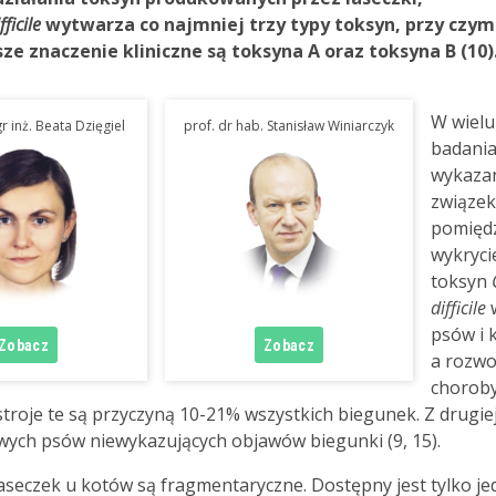
fficile
wytwarza co najmniej trzy typy toksyn, przy czym
e znaczenie kliniczne są toksyna A oraz toksyna B (10)
W wielu
r inż. Beata Dzięgiel
prof. dr hab. Stanisław Winiarczyk
badani
wykaza
związek
pomięd
wykryc
toksyn
difficile
w
psów i 
a rozw
choroby
troje te są przyczyną 10-21% wszystkich biegunek. Z drugie
wych psów niewykazujących objawów biegunki (9, 15).
eczek u kotów są fragmentaryczne. Dostępny jest tylko je