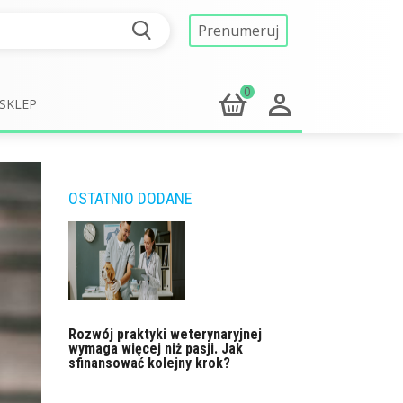
Prenumeruj
0
SKLEP
OSTATNIO DODANE
Rozwój praktyki weterynaryjnej
wymaga więcej niż pasji. Jak
sfinansować kolejny krok?