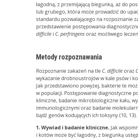
łagodną, z przemijającą biegunką, aż do post
lub grubego, która może prowadzić do upa
standardu pozwalającego na rozpoznanie zak
przedstawienie postępowania diagnostyczne
difficile
i
C. perfringens
oraz możliwego leczen
Metody rozpoznawania
Rozpoznanie zakażeń na tle
C. difficile
oraz
C
wykazanie drobnoustrojów w kale psów i kot
Jak przedstawiono powyżej, bakterie te m
w populacji. Postępowanie diagnostyczne po
kliniczne, badanie mikrobiologiczne kału, 
immunologicznymi oraz badanie molekularne
bądź genów kodujących ich toksyny (10, 13).
1. Wywiad i badanie kliniczne.
Jak wspomni
i kotów może być łagodny, z biegunką ustęp