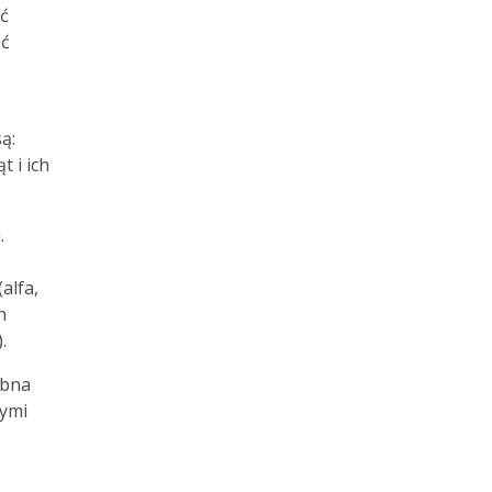
yć
ść
ą:
t i ich
.
alfa,
h
.
obna
rymi