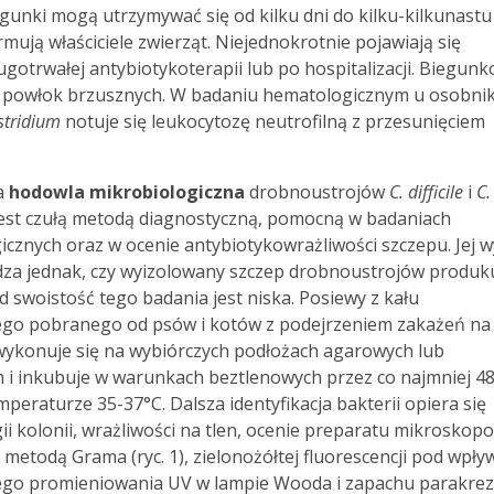
Biegunki mogą utrzymywać się od kilku dni do kilku-kilkunastu
rmują właściciele zwierząt. Niejednokrotnie pojawiają się
gotrwałej antybiotykoterapii lub po hospitalizacji. Biegun
ć powłok brzusznych. W badaniu hematologicznym u osobni
stridium
notuje się leukocytozę neutrofilną z przesunięciem
a
hodowla mikrobiologiczna
drobnoustrojów
C. difficile
i
C.
est czułą metodą diagnostyczną, pomocną w badaniach
icznych oraz w ocenie antybiotykowrażliwości szczepu. Jej w
dza jednak, czy wyizolowany szczep drobnoustrojów produk
d swoistość tego badania jest niska. Posiewy z kału
o pobranego od psów i kotów z podejrzeniem zakażeń na 
ykonuje się na wybiórczych podłożach agarowych lub
 i inkubuje w warunkach beztlenowych przez co najmniej 4
peraturze 35-37°C. Dalsza identyfikacja bakterii opiera się
ii kolonii, wrażliwości na tlen, ocenie preparatu mikrosko
metodą Grama (ryc. 1), zielonożółtej fluorescencji pod wpł
ego promieniowania UV w lampie Wooda i zapachu parakrez