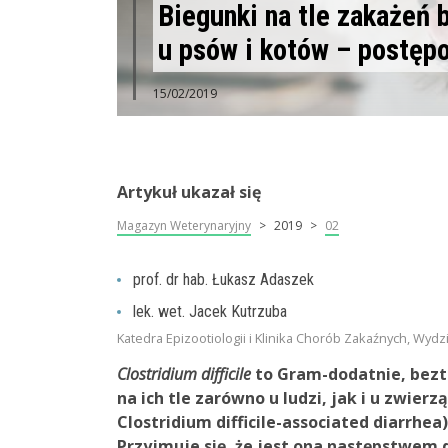
Biegunki na tle zakażeń 
u psów i kotów – postępo
15/02/2019
Artykuł ukazał się
Magazyn Weterynaryjny
2019
02
prof. dr hab. Łukasz Adaszek
lek. wet. Jacek Kutrzuba
Katedra Epizootiologii i Klinika Chorób Zakaźnych, Wyd
Clostridium difficile
to Gram-dodatnie, bezt
na ich tle zarówno u ludzi, jak i u zwier
Clostridium difficile-associated diarrhe
Przyjmuje się, że jest ona następstwem 