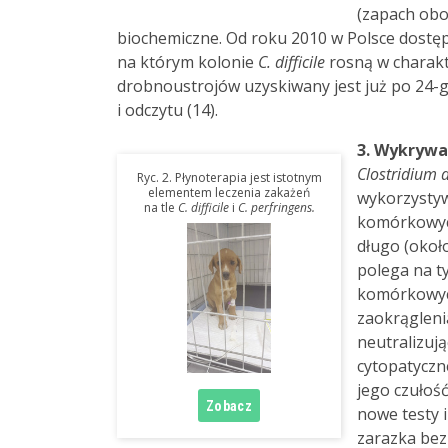
(zapach obor
biochemiczne. Od roku 2010 w Polsce dost
na którym kolonie
C. difficile
rosną w charakt
drobnoustrojów uzyskiwany jest już po 24-g
i odczytu (14).
3. Wykrywa
Clostridium di
Ryc. 2. Płynoterapia jest istotnym
elementem leczenia zakażeń
wykorzystyw
na tle
C. difficile
i
C. perfringens.
komórkowych
długo (okoł
polega na t
komórkowych
zaokrągleni
neutralizuj
cytopatyczn
jego czułoś
nowe testy 
zarazka bez