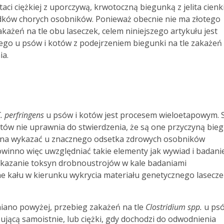
aci ciężkiej z uporczywą, krwotoczną biegunką z jelita cien
dków chorych osobników. Ponieważ obecnie nie ma złotego
ażeń na tle obu laseczek, celem niniejszego artykułu jest
go u psów i kotów z podejrzeniem biegunki na tle zakażeń
ia.
. perfringens
u psów i kotów jest procesem wieloetapowym.
ów nie uprawnia do stwierdzenia, że są one przyczyną bie
ożna wykazać u znacznego odsetka zdrowych osobników
winno więc uwzględniać takie elementy jak wywiad i badani
wykazanie toksyn drobnoustrojów w kale badaniami
 kału w kierunku wykrycia materiału genetycznego lasecze
ano powyżej, przebieg zakażeń na tle
Clostridium spp.
u ps
ującą samoistnie, lub ciężki, gdy dochodzi do odwodnienia