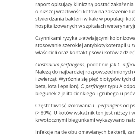
raport opisujący kliniczną postać zakażeni
o niższej wrażliwości kotów na zakażenie lub
stwierdzania bakterii w kale w populacji ko
hospitalizowanych w szpitalach weterynaryjny
Czynnikami ryzyka ułatwiającymi kolonizo
stosowanie szerokiej antybiotykoterapii u zw
właścicieli oraz kontakt psów i kotów z dziećm
Clostridium perfringens
, podobnie jak
C. diffici
Należą do najbardziej rozpowszechnionych
i zwierząt. Wyróżnia się pięć biotypów tych
beta, iota i epsilon).
C. perfringes
typu A odpow
biegunek z jelita cienkiego i grubego u psó
Częstotliwość izolowania
C. perfringens
od ps
(> 80%). U kotów wskaźnik ten jest niższy i
krwotocznymi biegunkami wykazywano natom
Infekcje na tle obu omawianych bakterii, z