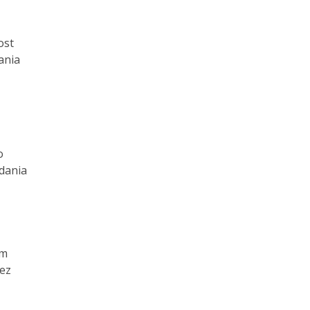
ost
ania
o
adania
ym
zez