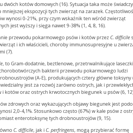
a u dwóch kotów domowych (16). Sytuacja taka może świadcz
 mniejszej ekspozycji tych zwierząt na zarazek. Częstotliwo
tów wynosi 0-21%, przy czym wskaźnik ten wśród zwierząt
ch jest wyższy i sięga nawet 9-38% (1, 4, 8, 16).
wanie przewodu pokarmowego psów i kotów przez
C. difficile
s
ierząt i ich właścicieli, choroby immunosupresyjne u zwierzą
i (7).
le
, to Gram-dodatnie, beztlenowe, przetrwalnikujące laseczki
 chorobotwórczych bakterii przewodu pokarmowego ludzi
 drobnoustrojów (A-E), produkujących cztery główne toksyny (
iedzialny jest za rozwój zarówno ostrych, jak i przewlekłyc
w i kotów oraz ostrych krwotocznych biegunek u psów (6, 12)
ów zdrowych oraz wykazujących objawy biegunek jest pod
 wynosi 2,0-4,1%. Stosunkowo często (67%) w kale psów z ost
iast enterotoksynę tych drobnoustrojów (9, 15).
arówno
C. difficile
, jak i
C. perfringens
, mogą przybierać formę