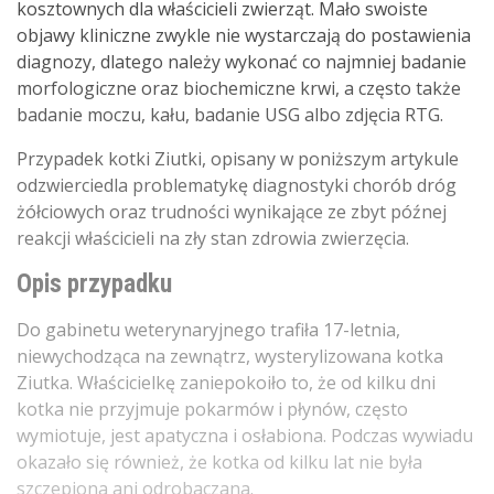
kosztownych dla właścicieli zwierząt. Mało swoiste
objawy kliniczne zwykle nie wystarczają do postawienia
diagnozy, dlatego należy wykonać co najmniej badanie
morfologiczne oraz biochemiczne krwi, a często także
badanie moczu, kału, badanie USG albo zdjęcia RTG.
Przypadek kotki Ziutki, opisany w poniższym artykule
odzwierciedla problematykę diagnostyki chorób dróg
żółciowych oraz trudności wynikające ze zbyt późnej
reakcji właścicieli na zły stan zdrowia zwierzęcia.
Opis przypadku
Do gabinetu weterynaryjnego trafiła 17-letnia,
niewychodząca na zewnątrz, wysterylizowana kotka
Ziutka. Właścicielkę zaniepokoiło to, że od kilku dni
kotka nie przyjmuje pokarmów i płynów, często
wymiotuje, jest apatyczna i osłabiona. Podczas wywiadu
okazało się również, że kotka od kilku lat nie była
szczepiona ani odrobaczana.