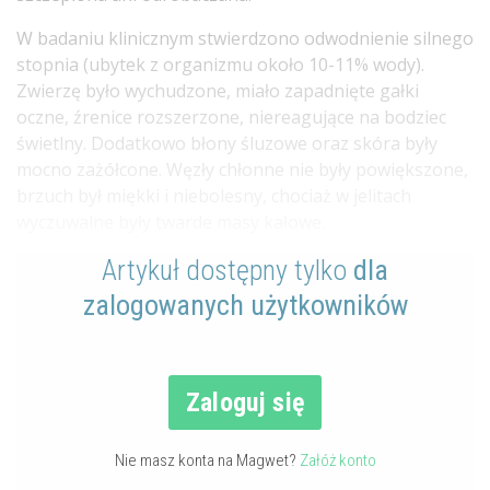
W badaniu klinicznym stwierdzono odwodnienie silnego
stopnia (ubytek z organizmu około 10-11% wody).
Zwierzę było wychudzone, miało zapadnięte gałki
oczne, źrenice rozszerzone, niereagujące na bodziec
świetlny. Dodatkowo błony śluzowe oraz skóra były
mocno zażółcone. Węzły chłonne nie były powiększone,
brzuch był miękki i niebolesny, chociaż w jelitach
wyczuwalne były twarde masy kałowe.
Artykuł dostępny tylko
dla
zalogowanych użytkowników
Zaloguj się
Nie masz konta na Magwet?
Załóż konto