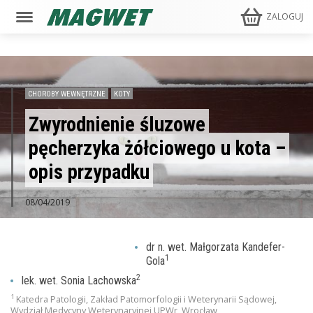
ZALOGUJ
CHOROBY WEWNĘTRZNE
KOTY
Zwyrodnienie śluzowe
pęcherzyka żółciowego u kota –
opis przypadku
08/04/2019
dr n. wet. Małgorzata Kandefer-
1
Gola
2
lek. wet. Sonia Lachowska
1
Katedra Patologii, Zakład Patomorfologii i Weterynarii Sądowej,
Wydział Medycyny Weterynaryjnej UPWr, Wrocław