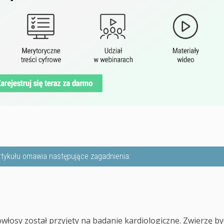
rtykułu omawia następujące zagadnienia:
owłosy został przyjęty na badanie kardiologiczne. Zwierzę by