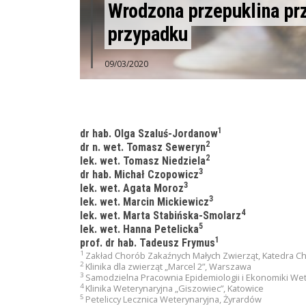
Wrodzona przepuklina pr
przypadku
09/03/2020
1
dr hab. Olga Szaluś-Jordanow
2
dr n. wet. Tomasz Seweryn
2
lek. wet. Tomasz Niedziela
3
dr hab. Michał Czopowicz
3
lek. wet. Agata Moroz
3
lek. wet. Marcin Mickiewicz
4
lek. wet. Marta Stabińska-Smolarz
5
lek. wet. Hanna Petelicka
1
prof. dr hab. Tadeusz Frymus
1
Zakład Chorób Zakaźnych Małych Zwierząt, Katedra Ch
2
Klinika dla zwierząt „Marcel 2”, Warszawa
3
Samodzielna Pracownia Epidemiologii i Ekonomiki We
4
Klinika Weterynaryjna „Giszowiec”, Katowice
5
Peteliccy Lecznica Weterynaryjna, Żyrardów