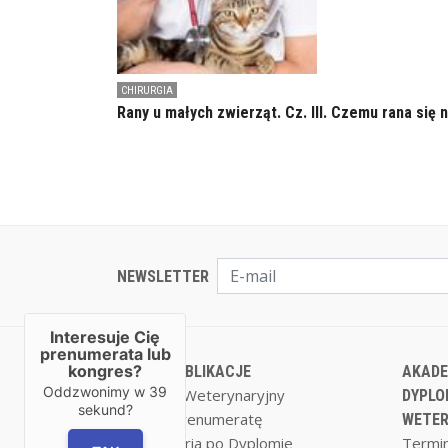
CHIRURGIA
Rany u małych zwierząt. Cz. III. Czemu rana się n
NEWSLETTER
Interesuje Cię
prenumerata lub
kongres?
NASZE PUBLIKACJE
AKADE
Oddzwonimy w
39
Magazyn Weterynaryjny
DYPLO
sekund?
Zamów prenumeratę
WETER
Weterynaria po Dyplomie
Termin