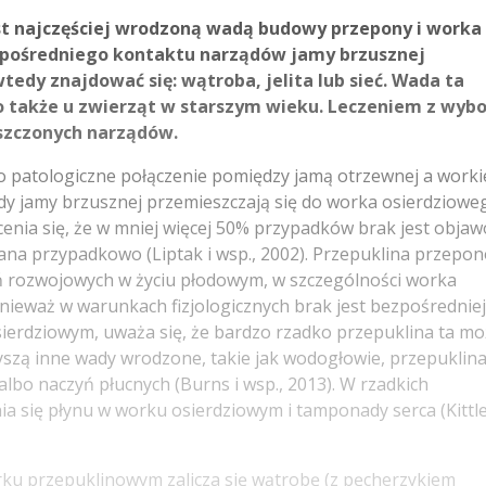
t najczęściej wrodzoną wadą budowy przepony i worka
ezpośredniego kontaktu narządów jamy brzusznej
dy znajdować się: wątroba, jelita lub sieć. Wada ta
 także u zwierząt w starszym wieku. Leczeniem z wyb
szczonych narządów.
o patologiczne połączenie pomiędzy jamą otrzewnej a work
ądy jamy brzusznej przemieszczają się do worka osierdziowe
cenia się, że w mniej więcej 50% przypadków brak jest obja
ana przypadkowo (Liptak i wsp., 2002). Przepuklina przepo
eń rozwojowych w życiu płodowym, w szczególności worka
onieważ w warunkach fizjologicznych brak jest bezpośredniej
ierdziowym, uważa się, że bardzo rzadko przepuklina ta mo
yszą inne wady wrodzone, takie jak wodogłowie, przepuklin
lbo naczyń płucnych (Burns i wsp., 2013). W rzadkich
 się płynu w worku osierdziowym i tamponady serca (Kittl
rku przepuklinowym zalicza się wątrobę (z pęcherzykiem