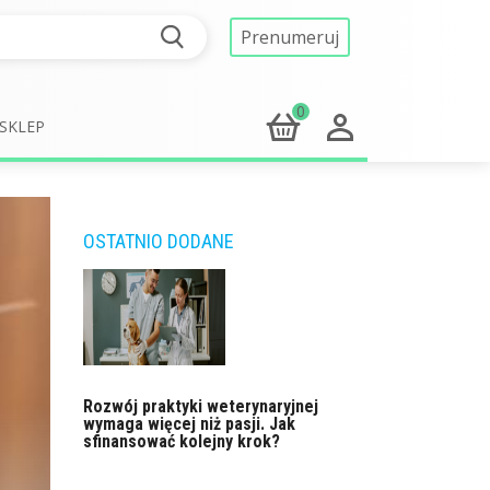
Prenumeruj
0
SKLEP
OSTATNIO DODANE
Rozwój praktyki weterynaryjnej
wymaga więcej niż pasji. Jak
sfinansować kolejny krok?