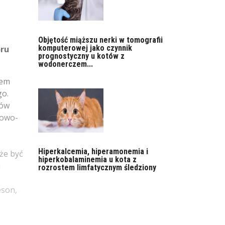
Objętość miąższu nerki w tomografii
komputerowej jako czynnik
oru
prognostyczny u kotów z
wodonerczem...
iem
go.
wów
nowo-
Hiperkalcemia, hiperamonemia i
że być
hiperkobalaminemia u kota z
a
rozrostem limfatycznym śledziony
eson,