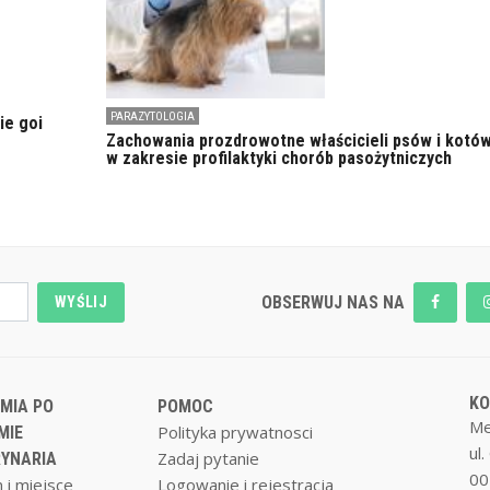
PARAZYTOLOGIA
ie goi
Zachowania prozdrowotne właścicieli psów i kotó
w zakresie profilaktyki chorób pasożytniczych
OBSERWUJ NAS NA
WYŚLIJ
K
MIA PO
POMOC
Me
Polityka prywatnosci
MIE
ul
Zadaj pytanie
YNARIA
00
 i miejsce
Logowanie i rejestracja