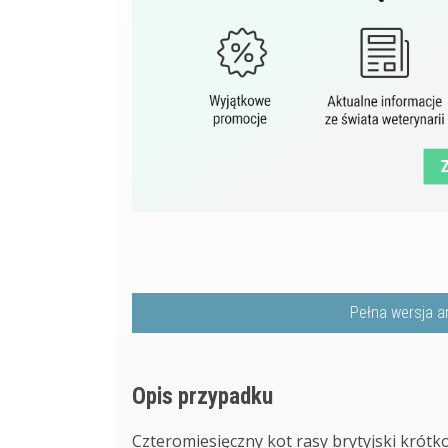
Pełna wersja a
Opis przypadku
Czteromiesięczny kot rasy brytyjski krótk