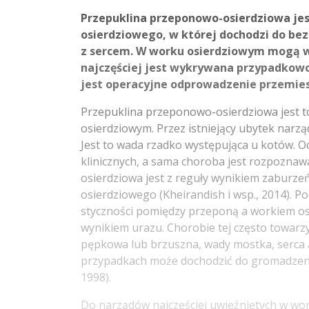
Przepuklina przeponowo-osierdziowa jes
osierdziowego, w której dochodzi do b
z sercem. W worku osierdziowym mogą wte
najczęściej jest wykrywana przypadkowo
jest operacyjne odprowadzenie przemie
Przepuklina przeponowo-osierdziowa jest t
osierdziowym. Przez istniejący ubytek narz
Jest to wada rzadko występująca u kotów. O
klinicznych, a sama choroba jest rozpoznaw
osierdziowa jest z reguły wynikiem zaburz
osierdziowego (Kheirandish i wsp., 2014). P
styczności pomiędzy przeponą a workiem os
wynikiem urazu. Chorobie tej często towarz
pępkowa lub brzuszna, wady mostka, serca a
przypadkach może dochodzić do gromadzenia
1998).
Do narządów najczęściej uwięźniętych w wo