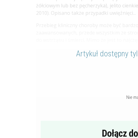
żółciowym lub bez pęcherzyka), jelito cienkie
2010). Opisano także przypadki uwięźnięci...
Przebieg kliniczny choroby może być bard
zaawansowanych, przede wszystkim ze str
do wstrząsu i śmierci. Mimo że jest to najczę
Artykuł dostępny ty
Nie m