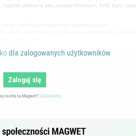
, rzadziej śledzionę albo żołądek (Kittleson, 1998; Banz i wsp.
zo różny – od braku objawów do objawów bardzo
ony układu oddechowego i przewodu pokarmowego, prowad
ściej choroba wro...
lko
dla zalogowanych użytkowników
Zaloguj się
asz konta na Magwet?
Załóż konto