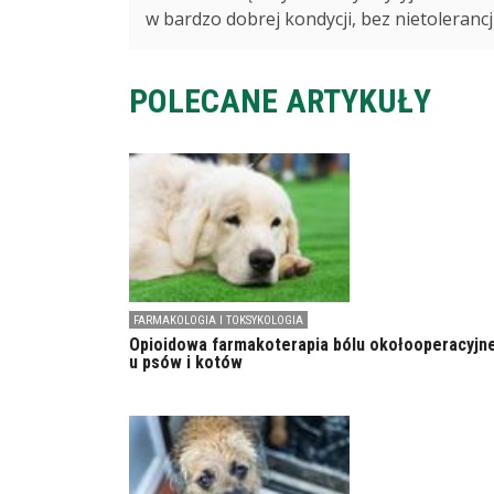
w bardzo dobrej kondycji, bez nietolerancji
POLECANE ARTYKUŁY
FARMAKOLOGIA I TOKSYKOLOGIA
Opioidowa farmakoterapia bólu okołooperacyjn
u psów i kotów