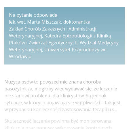
Na pytanie odpowiada
lek. wet. Marta Miszczak, doktorantka
Zakład Chorób Zakaźnych i Administracji
Weterynaryjnej, Katedra Epizootiologii z Kliniką
Ptaków i Zwierząt Egzotycznych, Wydział Medycyny
Weterynaryjnej, Uniwersytet Przyrodniczy we
Wrocławiu
Nużyca psów to powszechnie znana choroba
pasożytnicza, mogłoby więc wydawać się, że leczenie
nie stanowi problemu dla klinicystów. Są jednak
sytuacje, w których pojawiają się wątpliwości – tak jest
w przypadku konieczności zastosowania terapii u s...
Skuteczność leczenia powinna być monitorowana
klinicznie oraz poprzez wykonywanie kontrolnych