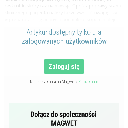
zeskrobin skóry raz na miesiąc. Oprócz poprawy stanu
klinicznego pacjenta należy także zwrócić uwagę, czy
w preparatach oglądanych pod mikroskopem maleje...
Artykuł dostępny tylko
dla
zalogowanych użytkowników
Zaloguj się
Nie masz konta na Magwet?
Załóż konto