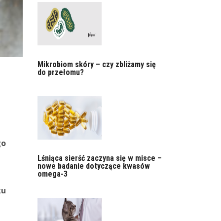
Mikrobiom skóry – czy zbliżamy się
do przełomu?
go
e
Lśniąca sierść zaczyna się w misce –
nowe badanie dotyczące kwasów
omega-3
ku