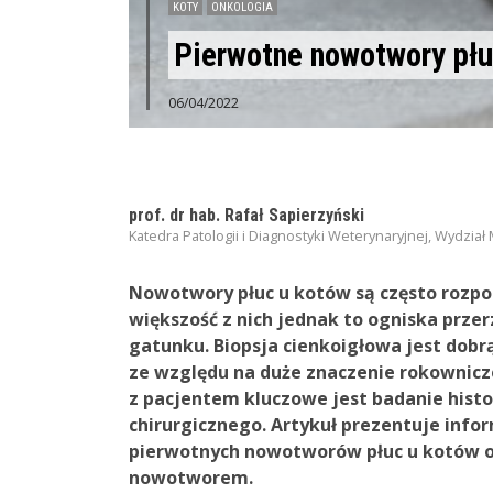
KOTY
ONKOLOGIA
Pierwotne nowotwory płu
06/04/2022
prof. dr hab. Rafał Sapierzyński
Katedra Patologii i Diagnostyki Weterynaryjnej, Wydz
Nowotwory płuc u kotów są często roz
większość z nich jednak to ogniska prz
gatunku. Biopsja cienkoigłowa jest dob
ze względu na duże znaczenie rokownicze
z pacjentem kluczowe jest badanie hist
chirurgicznego. Artykuł prezentuje inf
pierwotnych nowotworów płuc u kotów o
nowotworem.