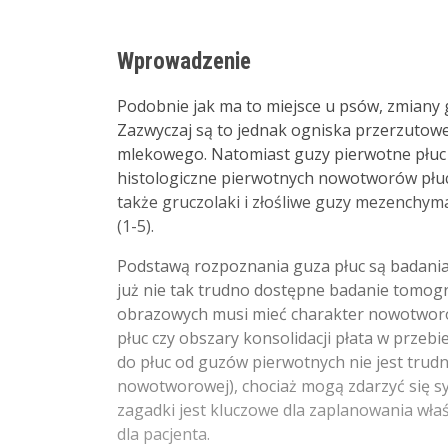
Wprowadzenie
Podobnie jak ma to miejsce u psów, zmiany 
Zazwyczaj są to jednak ogniska przerzutowe 
mlekowego. Natomiast guzy pierwotne płuc 
histologiczne pierwotnych nowotworów płuc
także gruczolaki i złośliwe guzy mezenchyma
(1-5).
Podstawą rozpoznania guza płuc są badani
już nie tak trudno dostępne badanie tomo
obrazowych musi mieć charakter nowotworowy.
płuc czy obszary konsolidacji płata w przeb
do płuc od guzów pierwotnych nie jest trudn
nowotworowej), chociaż mogą zdarzyć się sytu
zagadki jest kluczowe dla zaplanowania wł
dla pacjenta.