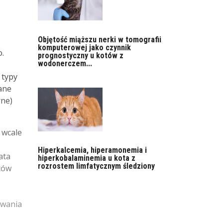
Objętość miąższu nerki w tomografii
komputerowej jako czynnik
o.
prognostyczny u kotów z
wodonerczem...
 typy
ane
rne)
 wcale
Hiperkalcemia, hiperamonemia i
ata
hiperkobalaminemia u kota z
rozrostem limfatycznym śledziony
utów
owania