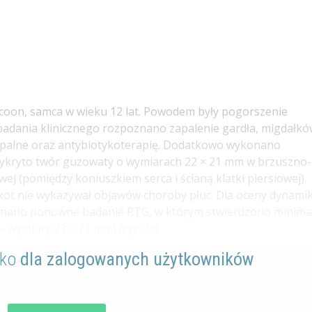
coon, samca w wieku 12 lat. Powodem były pogorszenie
badania klinicznego rozpoznano zapalenie gardła, migdałk
apalne oraz antybiotykoterapię. Dodatkowo wykonano
 wykryto twór guzowaty o wymiarach 22 × 21 mm w brzuszno-
j (pomiędzy koniuszkiem serca i ścianą klatki piersiowej).
 kot nie wykazywał objawów choroby płuc. Dla oceny dynamik
onano ponowne badanie RTG, w którym stwierdzono minima
– wymiary 23 × 21 mm) (ryc. 2a).
lko
dla zalogowanych użytkowników