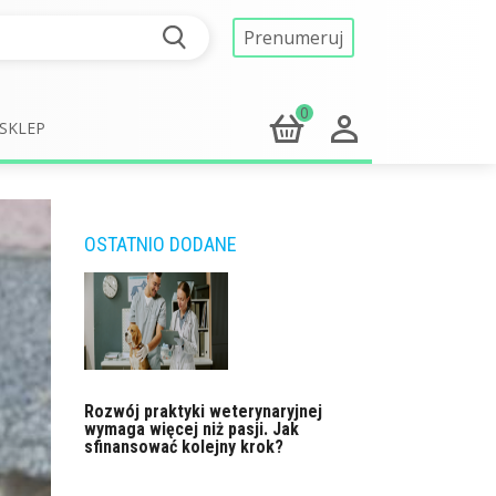
Prenumeruj
0
SKLEP
OSTATNIO DODANE
Rozwój praktyki weterynaryjnej
wymaga więcej niż pasji. Jak
sfinansować kolejny krok?