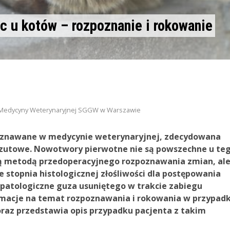
c u kotów – rozpoznanie i rokowanie
iał Medycyny Weterynaryjnej SGGW w Warszawie
poznawane w medycynie weterynaryjnej, zdecydowana
erzutowe. Nowotwory pierwotne nie są powszechne u te
rą metodą przedoperacyjnego rozpoznawania zmian, al
 stopnia histologicznej złośliwości dla postępowania
opatologiczne guza usuniętego w trakcie zabiegu
ormacje na temat rozpoznawania i rokowania w przypad
raz przedstawia opis przypadku pacjenta z takim