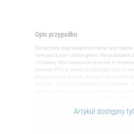
Opis przypadku
Do lecznicy doprowadzono kota rasy maine 
samopoczucia i utrata głosu. Na podstawie 
i tchawicy. Wprowadzono leczenie przeciwz
badanie RTG w dwóch projekcjach (ryc. 1) i
doogonowych polach płucnych po stronie lewe
Przyjęto, że jest to odkrycie przypadkowe –
wzrostu zmiany w płucach po miesiącu wyk
wzrost zmiany (o ile nie był to błąd pomiaru 
Artykuł dostępny ty