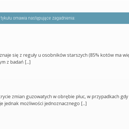
rtykułu omawia następujące zagadnienia:
naje się z reguły u osobników starszych (85% kotów ma wię
ym z badań [...]
rycie zmian guzowatych w obrębie płuc, w przypadkach gdy
e jednak możliwości jednoznacznego [...]