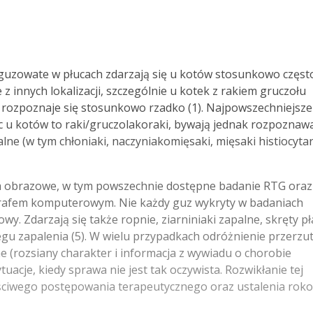
guzowate w płucach zdarzają się u kotów stosunkowo częst
z innych lokalizacji, szczególnie u kotek z rakiem gruczołu
rozpoznaje się stosunkowo rzadko (1). Najpowszechniejsze
 u kotów to raki/gruczolakoraki, bywają jednak rozpoznaw
lne (w tym chłoniaki, naczyniakomięsaki, mięsaki histiocyta
a obrazowe, w tym powszechnie dostępne badanie RTG oraz
grafem komputerowym. Nie każdy guz wykryty w badaniach
 Zdarzają się także ropnie, ziarniniaki zapalne, skręty pł
iegu zapalenia (5). W wielu przypadkach odróżnienie przerz
e (rozsiany charakter i informacja z wywiadu o chorobie
acje, kiedy sprawa nie jest tak oczywista. Rozwikłanie tej
aściwego postępowania terapeutycznego oraz ustalenia rok