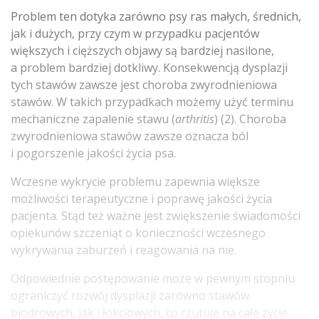
Problem ten dotyka zarówno psy ras małych, średnich,
jak i dużych, przy czym w przypadku pacjentów
większych i cięższych objawy są bardziej nasilone,
a problem bardziej dotkliwy. Konsekwencją dysplazji
tych stawów zawsze jest choroba zwyrodnieniowa
stawów. W takich przypadkach możemy użyć terminu
mechaniczne zapalenie stawu (
arthritis
) (2). Choroba
zwyrodnieniowa stawów zawsze oznacza ból
i pogorszenie jakości życia psa.
Wczesne wykrycie problemu zapewnia większe
możliwości terapeutyczne i poprawę jakości życia
pacjenta. Stąd też ważne jest zwiększenie świadomości
opiekunów szczeniąt o konieczności wczesnego
wykrywania zaburzeń i reagowania na nie.
Odpowiednie postępowanie może w pewnym stopniu
ograniczyć rozwój dysplazji zarówno stawów
biodrowych, jak i łokciowych, co rzutuje na całe życie