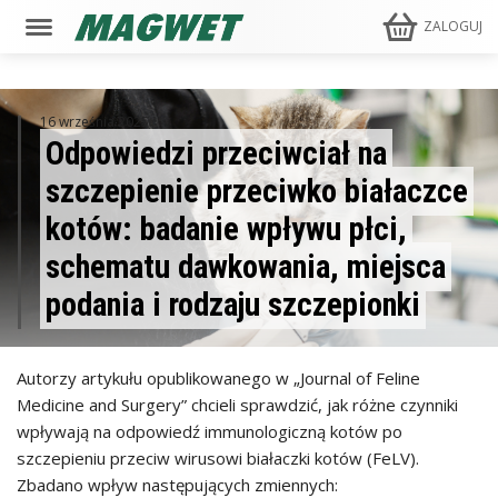
ZALOGUJ
16 września 2025
Odpowiedzi przeciwciał na
szczepienie przeciwko białaczce
kotów: badanie wpływu płci,
schematu dawkowania, miejsca
podania i rodzaju szczepionki
Autorzy artykułu opublikowanego w „Journal of Feline
Medicine and Surgery” chcieli sprawdzić, jak różne czynniki
wpływają na odpowiedź immunologiczną kotów po
szczepieniu przeciw wirusowi białaczki kotów (FeLV).
Zbadano wpływ następujących zmiennych: