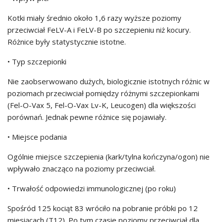
Kotki miały średnio około 1,6 razy wyższe poziomy
przeciwciał FeLV-A i FeLV-B po szczepieniu niż kocury.
Różnice były statystycznie istotne.
• Typ szczepionki
Nie zaobserwowano dużych, biologicznie istotnych różnic w
poziomach przeciwciał pomiędzy różnymi szczepionkami
(Fel-O-Vax 5, Fel-O-Vax Lv-K, Leucogen) dla większości
porównań. Jednak pewne różnice się pojawiały.
• Miejsce podania
Ogólnie miejsce szczepienia (kark/tylna kończyna/ogon) nie
wpływało znacząco na poziomy przeciwciał.
• Trwałość odpowiedzi immunologicznej (po roku)
Spośród 125 kociąt 83 wróciło na pobranie próbki po 12
miesiącach (T12). Po tym czasie poziomy przeciwciał dla