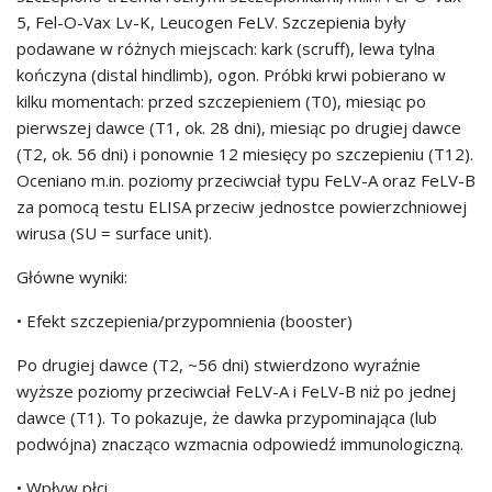
5, Fel-O-Vax Lv-K, Leucogen FeLV. Szczepienia były
podawane w różnych miejscach: kark (scruff), lewa tylna
kończyna (distal hindlimb), ogon. Próbki krwi pobierano w
kilku momentach: przed szczepieniem (T0), miesiąc po
pierwszej dawce (T1, ok. 28 dni), miesiąc po drugiej dawce
(T2, ok. 56 dni) i ponownie 12 miesięcy po szczepieniu (T12).
Oceniano m.in. poziomy przeciwciał typu FeLV-A oraz FeLV-B
za pomocą testu ELISA przeciw jednostce powierzchniowej
wirusa (SU = surface unit).
Główne wyniki:
• Efekt szczepienia/przypomnienia (booster)
Po drugiej dawce (T2, ~56 dni) stwierdzono wyraźnie
wyższe poziomy przeciwciał FeLV-A i FeLV-B niż po jednej
dawce (T1). To pokazuje, że dawka przypominająca (lub
podwójna) znacząco wzmacnia odpowiedź immunologiczną.
• Wpływ płci