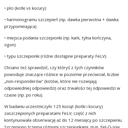
• płci (kotki vs kocury)
• harmonogramu szczepień (np. dawka pierwotna + dawka
przypominająca)
• miejsca podania szczepionki (np. kark, tylna kończyna,
ogon)
• typu szczepionki (różne dostępne preparaty FeLV).
Chciano też sprawdzić, czy któryś z tych czynników
powoduje znaczące różnice w poziomie przeciwciał, liczbie
„non-responderów” (kotów, które nie rozwijają
odpowiedniej odpowiedzi) oraz trwałości tej odpowiedzi w
czasie (np. po roku).
W badaniu uczestniczyło 125 kociąt (kotki i kocury)
zaszczepionych preparatami FeLV; część z nich
kontynuowała obserwację aż do 12 miesięcy po szczepieniu.
Szczepiono trzema różnymi szczepionkami, m.in. Fel-O-Vax