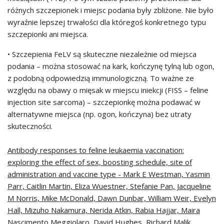
różnych szczepionek i miejsc podania były zbliżone. Nie było
wyraźnie lepszej trwałości dla któregoś konkretnego typu
szczepionki ani miejsca.
• Szczepienia FeLV są skuteczne niezależnie od miejsca
podania – można stosować na kark, kończynę tylną lub ogon,
z podobną odpowiedzią immunologiczną. To ważne ze
względu na obawy o mięsak w miejscu iniekcji (FISS – feline
injection site sarcoma) – szczepionkę można podawać w
alternatywne miejsca (np. ogon, kończyna) bez utraty
skuteczności.
Antibody responses to feline leukaemia vaccination:
exploring the effect of sex, boosting schedule, site of
administration and vaccine type - Mark E Westman, Yasmin
Parr, Caitlin Martin, Eliza Wuestner, Stefanie Pan, Jacqueline
M Norris, Mike McDonald, Dawn Dunbar, William Weir, Evelyn
Hall, Mizuho Nakamura, Nerida Atkin, Rabia Hajjar, Maira
Nascimento Meggiolaro, David Hughes, Richard Malik,