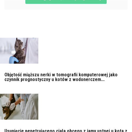
Objętość miąższu nerki w tomografii komputerowej jako
czynnik prognostyczny u kotów z wodonerczem...
Usunięcie penetrującego ciała obcego z jamy ustnej u kota z