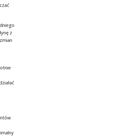
czać
edniego
dynę z
 zmian
otnie
działać
entów
imalny