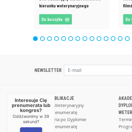
kierunku weterynaryjnego
fil
Do koszyka
Do 
NEWSLETTER
NASZE PUBLIKACJE
AKADE
Interesuje Cię
Magazyn Weterynaryjny
prenumerata lub
DYPLO
kongres?
Zamów prenumeratę
WETER
Oddzwonimy w
39
Weterynaria po Dyplomie
Termin
sekund?
Zamów prenumeratę
Progr