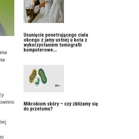
Usunięcie penetrującego ciała
obcego z jamy ustnej u kota z
wykorzystaniem tomografii
komputerowe...
ania
nie
cy
powinno
Mikrobiom skóry – czy zbliżamy się
do przełomu?
iej
no