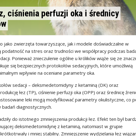
, ciśnienia perfuzji oka i średnicy
ów
 jako zwierzęta towarzyszące, jak i modele doświadczalne w
żą podatność na stres oraz trudności we współpracy podczas bad
dacji. Ponieważ znieczulenie ogólne u królików wiąże się ze znacz
ukuje się bezpiecznych protokołów sedacyjnych, które umożliwią
nimalnym wpływie na oceniane parametry oka.
ołów sedacji – deksmedetomidyny z ketaminą (DK) oraz
kcję łez (TP), ciśnienie perfuzji oka (OPP) oraz średnicę źreni
 zastosowane leki mogą modyfikować parametry okulistyczne, co 
w badań diagnostycznych.
ziły do istotnego zmniejszenia produkcji łez. Efekt ten był bardz
ymującej deksmedetomidynę z ketaminą, natomiast w grupie
tkotrwały i mniej stabilny. Zmniejszenie wydzielania łez wiąza