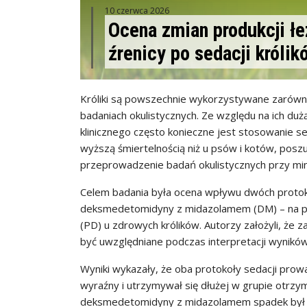
10 czerwca 2026
Ocena zmian produkcji łez
źrenicy po sedacji królik
Króliki są powszechnie wykorzystywane zarówno
badaniach okulistycznych. Ze względu na ich du
klinicznego często konieczne jest stosowanie se
wyższą śmiertelnością niż u psów i kotów, posz
przeprowadzenie badań okulistycznych przy mi
Celem badania była ocena wpływu dwóch protok
deksmedetomidyny z midazolamem (DM) – na produ
(PD) u zdrowych królików. Autorzy założyli, że
być uwzględniane podczas interpretacji wynikó
Wyniki wykazały, że oba protokoły sedacji prowad
wyraźny i utrzymywał się dłużej w grupie otrz
deksmedetomidyny z midazolamem spadek był kró