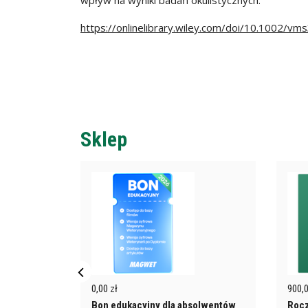
wpływ na wyniki badań okulistycznych.
https://onlinelibrary.wiley.com/doi/10.1002/vm
Sklep
rzej z AI
00)
0,00 zł
900,0
Bon edukacyjny dla absolwentów
Rocz