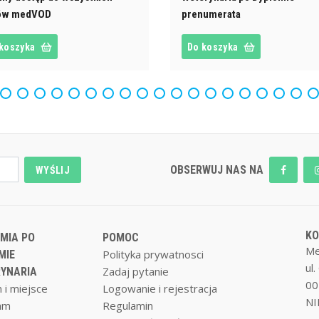
mów medVOD
prenumerata
koszyka
Do koszyka
OBSERWUJ NAS NA
WYŚLIJ
K
MIA PO
POMOC
Me
Polityka prywatnosci
MIE
ul
Zadaj pytanie
YNARIA
00
 i miejsce
Logowanie i rejestracja
NI
am
Regulamin