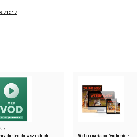
s3.71017
0 zł
ny dostęp do wszystkich
Weterynaria po Dyplomie -