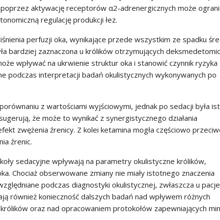
 poprzez aktywację receptorów α2-adrenergicznych może ograni
onomiczną regulację produkcji łez.
śnienia perfuzji oka, wynikające przede wszystkim ze spadku śr
była bardziej zaznaczona u królików otrzymujących deksmedetomi
może wpływać na ukrwienie struktur oka i stanowić czynnik ryzyka
zne podczas interpretacji badań okulistycznych wykonywanych po
porównaniu z wartościami wyjściowymi, jednak po sedacji była ist
sugerują, że może to wynikać z synergistycznego działania
ekt zwężenia źrenicy. Z kolei ketamina mogła częściowo przeciw
ia źrenic.
koły sedacyjne wpływają na parametry okulistyczne królików,
ji oka. Chociaż obserwowane zmiany nie miały istotnego znaczenia
względniane podczas diagnostyki okulistycznej, zwłaszcza u pacj
ślają również konieczność dalszych badań nad wpływem różnych
 królików oraz nad opracowaniem protokołów zapewniających min