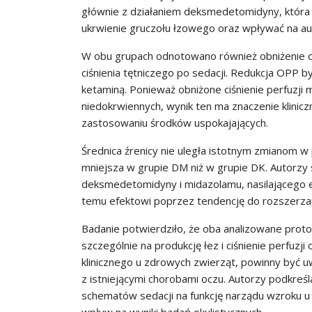
głównie z działaniem deksmedetomidyny, która
ukrwienie gruczołu łzowego oraz wpływać na aut
W obu grupach odnotowano również obniżenie ci
ciśnienia tętniczego po sedacji. Redukcja OPP 
ketaminą. Ponieważ obniżone ciśnienie perfuzji 
niedokrwiennych, wynik ten ma znaczenie klinic
zastosowaniu środków uspokajających.
Średnica źrenicy nie uległa istotnym zmianom w 
mniejsza w grupie DM niż w grupie DK. Autorzy 
deksmedetomidyny i midazolamu, nasilającego ef
temu efektowi poprzez tendencję do rozszerzan
Badanie potwierdziło, że oba analizowane proto
szczególnie na produkcję łez i ciśnienie perfuz
klinicznego u zdrowych zwierząt, powinny być u
z istniejącymi chorobami oczu. Autorzy podkre
schematów sedacji na funkcję narządu wzroku u