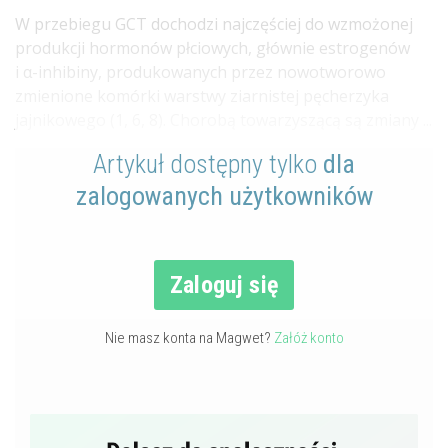
W przebiegu GCT dochodzi najczęściej do wzmożonej
produkcji hormonów płciowych, głównie estrogenów
i α-inhibiny, produkowanych przez nowotworowo
zmienione komórki warstwy ziarnistej pęcherzyka
jajnikowego (1, 6, 8). Chorobą towarzyszącą są zmiany ...
Artykuł dostępny tylko
dla
zalogowanych użytkowników
Zaloguj się
Nie masz konta na Magwet?
Załóż konto