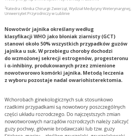
2
Katedra i Klinika Chirurgii Zwierząt, Wydział Medycyny Weterynaryjnej,
Uniwersytet Przyrodniczy w Lublinie
Nowotwór jajnika określany według
klasyfikacji WHO jako błoniak ziarnisty (GCT)
stanowi około 50% wszystkich przypadków guzów
jajnika u suk. W przebiegu choroby dochodzi
do wzmożonej sekrecji estrogenów, progesteronu
i α-inhibiny, produkowanych przez zmienione
nowotworowo komórki jajnika. Metodą leczenia
z wyboru pozostaje nadal owariohisterektomia.
Wchorobach ginekologicznych suk stosunkowo
rzadkimi przypadkami są nowotwory poszczególnych
części układu rozrodczego. Do najczęstszych zmian
nowotworowych narządów rozrodczych należy zaliczyć
guzy pochwy, głównie brodawczaki lub tzw. guzy