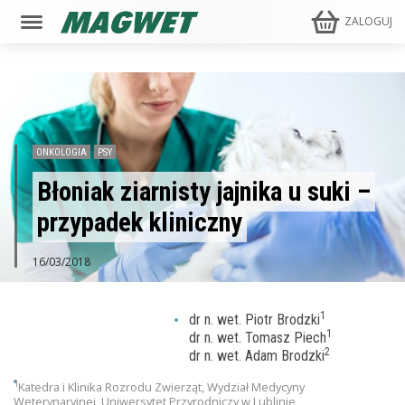
ZALOGUJ
ONKOLOGIA
PSY
Błoniak ziarnisty jajnika u suki –
przypadek kliniczny
16/03/2018
1
dr n. wet. Piotr Brodzki
1
dr n. wet. Tomasz Piech
2
dr n. wet. Adam Brodzki
1
Katedra i Klinika Rozrodu Zwierząt, Wydział Medycyny
Weterynaryjnej, Uniwersytet Przyrodniczy w Lublinie