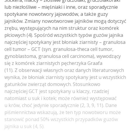
Stickera, macicy – złośliwe gruczolaki, gruczolakoraki
lub niezłośliwe – mięśniaki i inne, oraz sporadycznie
spotykane nowotwory jajowodów, a także guzy
jajników. Zmiany nowotworowe jajników mogą dotyczyć
zrębu, występujących na nim struktur oraz komórek
płciowych (4). Spośród wszystkich typów guzów jajnika
najczęściej spotykany jest błoniak ziarnisty – granulosa
cell tumor – GCT (syn. granulosa-theca cell tumor,
gynoblastoma, granulosa cell carcinoma), wywodzący
się z komórek ziarnistych pęcherzyka Graafa
(11). Z obserwacji własnych oraz danych literaturowych
wynika, że błoniak ziarnisty spotykany jest u wszystkich
gatunków zwierząt domowych. Stosunkowo
najczęściej GCT jest spotykany u klaczy, rzadziej
natomiast u suk i kotek; może również występować
u krów, choć jedynie sporadycznie (2, 3, 9, 11). Dane
piśmiennictwa wskazują, że ten typ nowotworu może
stanowić ponad 50% wszystkich przypadków guzów
jajnika u suk (4, 5).