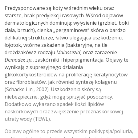
Predysponowane są koty w średnim wieku oraz
starsze, brak predylekcji rasowych. Wśród objawów
dermatologicznych dominują: wyłysienie (grzbiet, boki
ciała, brzuch), cienka „pergaminowa” skóra o bardzo
delikatnej strukturze, łatwo ulegająca uszkodzeniu,
łojotok, wtórne zakażenia (bakteryjne, na tle
drożdżaków z rodzaju
Malassezia
) oraz zarażenie
Demodex sp.
, zaskórniki i hiperpigmentacja. Objawy te
wynikają z supresyjnego działania
glikokortykosteroidów na proliferację keratynocytów
oraz fibroblastów, jak również syntezę kolagenu
(Schacke i in., 2002). Uszkodzenia skóry są
niebezpieczne, gdyż mogą sprzyjać posocznicy.
Dodatkowo wykazano spadek ilości lipidów
naskórkowych oraz zwiększenie przeznaskórkowej
utraty wody (TEWL).
Objawy ogólne to przede wszystkim polidypsja/poliuria,