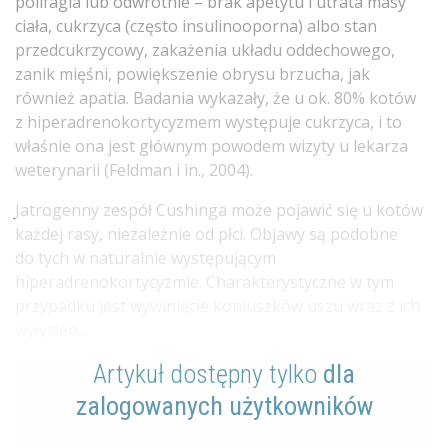
polifagia lub odwrotnie – brak apetytu i utrata masy
ciała, cukrzyca (często insulinooporna) albo stan
przedcukrzycowy, zakażenia układu oddechowego,
zanik mięśni, powiększenie obrysu brzucha, jak
również apatia. Badania wykazały, że u ok. 80% kotów
z hiperadrenokortycyzmem występuje cukrzyca, i to
właśnie ona jest głównym powodem wizyty u lekarza
weterynarii (Feldman i in., 2004).
Jatrogenny zespół Cushinga może pojawić się u kotów
każdej rasy, niezależnie od płci. Objawy są podobne
do tych w naturalnie występującym
hiperadrenokortycyzmie. Charakterystyczne w tym
przypadku jest wywinięcie koniuszków uszu wraz z ich
wyłysien...
Artykuł dostępny tylko
dla
zalogowanych użytkowników