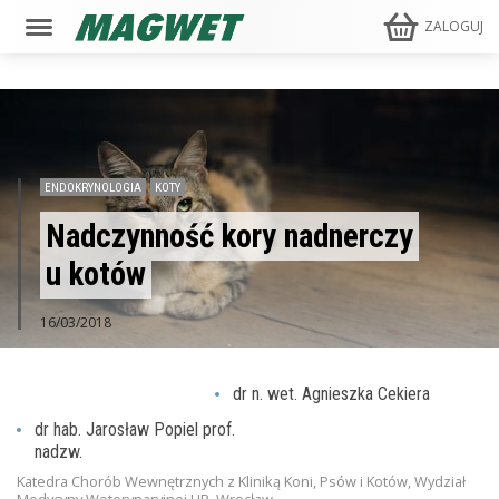
ZALOGUJ
ENDOKRYNOLOGIA
KOTY
Nadczynność kory nadnerczy
u kotów
16/03/2018
dr n. wet. Agnieszka Cekiera
dr hab. Jarosław Popiel prof.
nadzw.
Katedra Chorób Wewnętrznych z Kliniką Koni, Psów i Kotów, Wydział