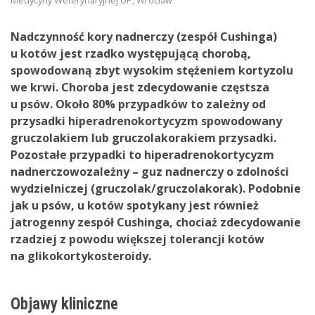
Medycyny Weterynaryjnej UP, Wrocław
Nadczynność kory nadnerczy (zespół Cushinga)
u kotów jest rzadko występującą chorobą,
spowodowaną zbyt wysokim stężeniem kortyzolu
we krwi. Choroba jest zdecydowanie częstsza
u psów. Około 80% przypadków to zależny od
przysadki hiperadrenokortycyzm spowodowany
gruczolakiem lub gruczolakorakiem przysadki.
Pozostałe przypadki to hiperadrenokortycyzm
nadnerczowozależny – guz nadnerczy o zdolności
wydzielniczej (gruczolak/gruczolakorak). Podobnie
jak u psów, u kotów spotykany jest również
jatrogenny zespół Cushinga, chociaż zdecydowanie
rzadziej z powodu większej tolerancji kotów
na glikokortykosteroidy.
Objawy kliniczne