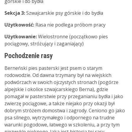
górskie i do bydła
Sekcja 3:
Szwajcarskie psy górskie i do bydła
Użytkowość:
Rasa nie podlega próbom pracy
Użytkowanie:
Wielostronne (początkowo pies
pociągowy, stróżujący i zaganiający)
Pochodzenie rasy
Berneński pies pasterski jest psem o starym
rodowodzie. Od dawna trzymany był na wiejskich
podwórzach w swoich ojczystych stronach (pogórze
alpejskie i okolice szwajcarskiego Berna), gdzie
pomagał w pasterstwie przy przeganianiu bydła i jako
zwierzę pociągowe, a także niejako przy okazji był
dobrym stróżem domostwa i zagrody. Ceniono go jako
psa silnego, wytrzymałego i odpornego na trudne
warunki pogodowe, łatwego w szkoleniu, a przy tym
niezwykle pięknego. Jaka jest historia tej rasy –