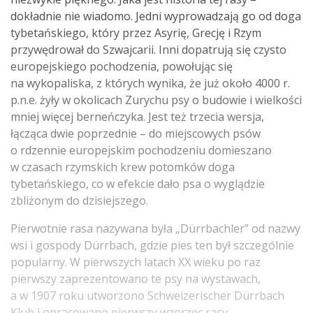
dokładnie nie wiadomo. Jedni wyprowadzają go od doga
tybetańskiego, który przez Asyrię, Grecję i Rzym
przywędrował do Szwajcarii. Inni dopatrują się czysto
europejskiego pochodzenia, powołując się
na wykopaliska, z których wynika, że już około 4000 r.
p.n.e. żyły w okolicach Zurychu psy o budowie i wielkości
mniej więcej berneńczyka. Jest też trzecia wersja,
łącząca dwie poprzednie – do miejscowych psów
o rdzennie europejskim pochodzeniu domieszano
w czasach rzymskich krew potomków doga
tybetańskiego, co w efekcie dało psa o wyglądzie
zbliżonym do dzisiejszego.
Pierwotnie rasa nazywana była „Dürrbachler” od nazwy
wsi i gospody Dürrbach, gdzie pies ten był szczególnie
popularny. W pierwszych latach XX wieku po raz
pierwszy zaprezentowano te psy na wystawach,
a w 1907 roku utworzono Schweizerischer Dürrbach
Klub i opracowano pierwszy wzorzec rasy.