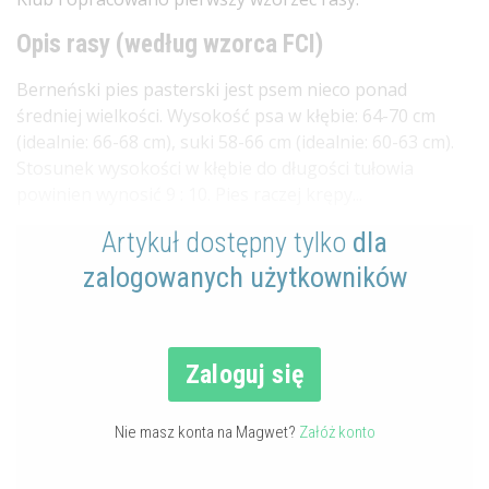
Opis rasy (według wzorca FCI)
Berneński pies pasterski jest psem nieco ponad
średniej wielkości. Wysokość psa w kłębie: 64-70 cm
(idealnie: 66-68 cm), suki 58-66 cm (idealnie: 60-63 cm).
Stosunek wysokości w kłębie do długości tułowia
powinien wynosić 9 : 10. Pies raczej krępy...
Artykuł dostępny tylko
dla
zalogowanych użytkowników
Zaloguj się
Nie masz konta na Magwet?
Załóż konto