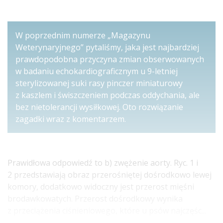
W poprzednim numerze „Magazynu
Weterynaryjnego” pytaliśmy, jaka jest najbardziej
prawdopodobna przyczyna zmian obserwowanych
w badaniu echokardiograficznym u 9-letniej
sterylizowanej suki rasy pinczer miniaturowy
z kaszlem i świszczeniem podczas oddychania, ale
bez nietolerancji wysiłkowej. Oto rozwiązanie
zagadki wraz z komentarzem.
Prawidłowa odpowiedź to b) zwężenie aorty. Ryc. 1 i
2 przedstawiają obraz przerośniętej dośrodkowo lewej
komory, dodatkowo widoczny jest przerost mięśni
brodawkowatych. Przerost dośrodkowy wynika
z przeciążenia ciśnieniowego, które u psów najczęśc...