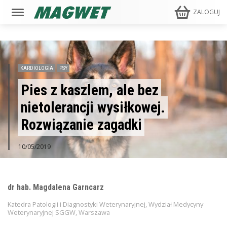
ZALOGUJ
KARDIOLOGIA
PSY
Pies z kaszlem, ale bez
nietolerancji wysiłkowej.
Rozwiązanie zagadki
10/05/2019
dr hab. Magdalena Garncarz
Katedra Patologii i Diagnostyki Weterynaryjnej, Wydział Medycyny
Weterynaryjnej SGGW, Warszawa