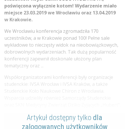
poświęcona wyłącznie kotom! Wydarzenie miało
miejsce 23.03.2019 we Wrocławiu oraz 13.04.2019
w Krakowie.
We Wrocławiu konferencja zgromadziła 170
uczestników, a w Krakowie ponad 100! Pełne sale
wykładowe to nieczęsty widok na nieobowiązkowych,
dobrowolnych wydarzeniach. Tak dużą popularność
konferencji zapewnił doskonale ułożony plan
tematyczny oraz ...
Współorganizatorami konferencji były organizacje
studenckie: IVSA Wrocław i IVSA Kraków, a także
Studenckie Koło Naukowe Chiron z Wrocławia.
Wsparcia udzieliły również Samorządy Studenckie
oraz SKN Medycyny Zwierząt Dziko Żyjących „Hubert”.
Artykuł dostępny tylko
dla
zalogowanych użytkowników