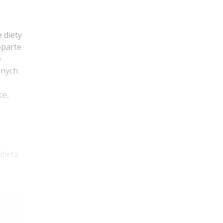
 diety
oparte
o
jnych
ce,
 dieta