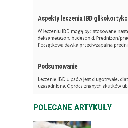
Aspekty leczenia IBD glikokortyk
W leczeniu IBD mogą być stosowane nastę
deksametazon, budezonid. Prednizon/pred
Początkowa dawka przeciwzapalna predniz
Podsumowanie
Leczenie IBD u psów jest długotrwałe, dla
uzasadniona. Oprócz znanych skutków ubocz
POLECANE ARTYKUŁY