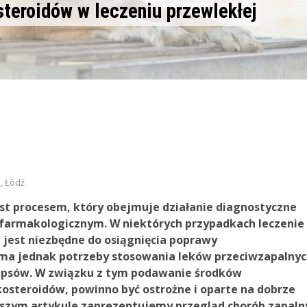
teroidów w leczeniu przewlekłej
, Łódź
st procesem, który obejmuje działanie diagnostyczne
m farmakologicznym. W niektórych przypadkach leczenie
 jest niezbędne do osiągnięcia poprawy
e ma jednak potrzeby stosowania leków przeciwzapalnyc
u psów. W związku z tym podawanie środków
osteroidów, powinno być ostrożne i oparte na dobrze
szym artykule zaprezentujemy przegląd chorób zapaln