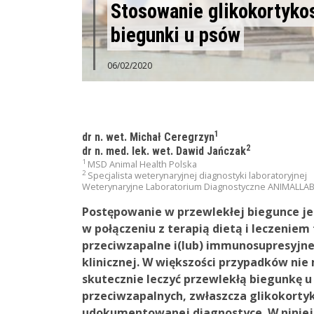
Stosowanie glikokortykos
biegunki u psów
06/02/2020
1
dr n. wet. Michał Ceregrzyn
2
dr n. med. lek. wet. Dawid Jańczak
1
MSD Animal Health Polska
2
Specjalista weterynaryjnej diagnostyki laboratoryjnej
Weterynaryjne Laboratorium Diagnostyczne ANIMALLAB
Postępowanie w przewlekłej biegunce je
w połączeniu z terapią dietą i leczenie
przeciwzapalne i(lub) immunosupresyjne
klinicznej. W większości przypadków ni
skutecznie leczyć przewlekłą biegunkę 
przeciwzapalnych, zwłaszcza glikokortyk
udokumentowanej diagnostyce. W niniej