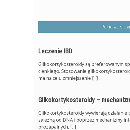
Pełna wersja a
Leczenie IBD
Glikokortykosteroidy są preferowanym s
cienkiego. Stosowanie glikokortykoster
ma na celu zmniejszenie [...]
Glikokortykosteroidy – mechanizm
Glikokortykosteroidy wywierają działanie
zależną od DNA i poprzez mechanizmy inter
prozapalnych, [...]