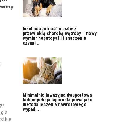
ówimy
Insulinooporność u psów z
przewlekłą chorobą wątroby – nowy
wymiar hepatopatii i znaczenie
czynni...
e
Minimalnie inwazyjna dwuportowa
kolonopeksja laparoskopowa jako
go
metoda leczenia nawrotowego
wypad...
rgia
ystkie