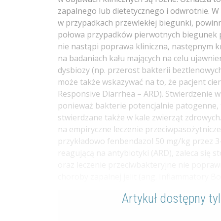
zapalnego lub dietetycznego i odwrotnie. W 
w przypadkach przewlekłej biegunki, powinn
połowa przypadków pierwotnych biegunek prze
nie nastąpi poprawa kliniczna, następnym k
na badaniach kału mających na celu ujawnie
dysbiozy (np. przerost bakterii beztlenowy
może także wskazywać na to, że pacjent cier
Responsive Diarrhea – ARD). Stwierdzenie wz
ponieważ bakterie potencjalnie patogenne, 
stwierdzane także w kale zwierząt zdrowyc
na empiryczne leczenie przeciwpasożytnicze
przykładowo fenbendazol 50 mg/kg przez 3-5 
reagującą na antybiotyki (ARD), zaleca się st
oraz leczenie przeciwbakteryjne nie popraw
choroby zapalnej jelit (ang. Inflammatory Bo
Artykuł dostępny ty