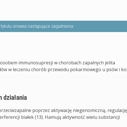
rtykułu omawia następujące zagadnienia:
posobem immunosupresji w chorobach zapalnych jelita
oidów w leczeniu chorób przewodu pokarmowego u psów i k
 działania
 przeciwzapalne poprzez aktywację niegenomiczną, regulację
ferencji białek (13). Hamują aktywność wielu substancji