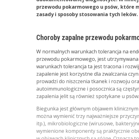
przewodu pokarmowego u psów, które m
zasady i sposoby stosowania tych leków.
Choroby zapalne przewodu pokar
W normalnych warunkach tolerancja na endog
przewodu pokarmowego, jest utrzymywana w
warunkach tolerancja ta jest tracona i rozwi
zapalenie jest korzystne dla zwalczania czy
prowadzi do niszczenia tkanek i rozwoju ora
autoimmunologiczne i posocznica są częstym
zapalenia jelit są również spotykane u psów
Biegunka jest głównym objawem klinicznym w
można wymienić trzy najważniejsze przyczyny
itp.), mikrobiologiczne (wirusowe, bakteryjn
wymienione komponenty są praktycznie obecn
w objawach klinicznych są różne. Oznacza to