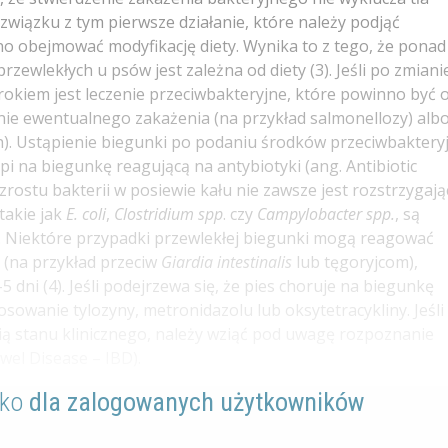
związku z tym pierwsze działanie, które należy podjąć
o obejmować modyfikację diety. Wynika to z tego, że ponad
wlekłych u psów jest zależna od diety (3). Jeśli po zmianie
rokiem jest leczenie przeciwbakteryjne, które powinno być 
nie ewentualnego zakażenia (na przykład salmonellozy) alb
ch). Ustąpienie biegunki po podaniu środków przeciwbaktery
pi na biegunkę reagującą na antybiotyki (ang. Antibiotic
rostu bakterii w posiewie kału nie zawsze jest rozstrzygają
takie jak
E. coli
,
Clostridium spp
. czy
Campylobacter spp.
, są
h. Niektóre przypadki przewlekłej biegunki mogą reagować
 (na przykład przeciw
Giardia intestinalis
lub tęgoryjcom),
dni (4). Jeśli podejrzewa się, że pies choruje na biegunkę
osowanie tylozyny, metronidazolu lub oksytetracykliny. Jeśli
ią stanu klinicznego, należy wziąć pod uwagę rozpoznanie
wel Disease – IBD).
lko
dla zalogowanych użytkowników