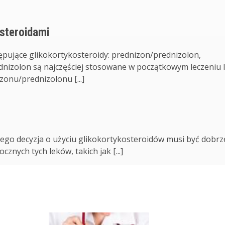
osteroidami
pujące glikokortykosteroidy: prednizon/prednizolon,
nizolon są najczęściej stosowane w początkowym leczeniu 
onu/prednizolonu [...]
tego decyzja o użyciu glikokortykosteroidów musi być dobrz
nych tych leków, takich jak [...]