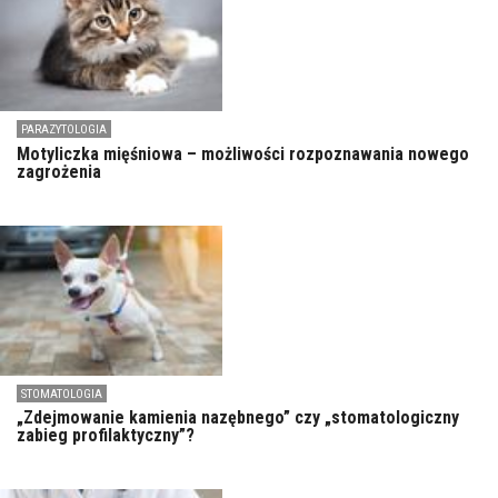
PARAZYTOLOGIA
Motyliczka mięśniowa – możliwości rozpoznawania nowego
zagrożenia
STOMATOLOGIA
„Zdejmowanie kamienia nazębnego” czy „stomatologiczny
zabieg profilaktyczny”?