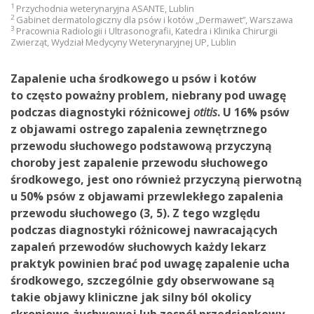
1
Przychodnia weterynaryjna ASANTE, Lublin
2
Gabinet dermatologiczny dla psów i kotów „Dermawet”, Warszawa
3
Pracownia Radiologii i Ultrasonografii, Katedra i Klinika Chirurgii
Zwierząt, Wydział Medycyny Weterynaryjnej UP, Lublin
Zapalenie ucha środkowego u psów i kotów
to często poważny problem, niebrany pod uwagę
podczas diagnostyki różnicowej
otitis
. U 16% psów
z objawami ostrego zapalenia zewnętrznego
przewodu słuchowego podstawową przyczyną
choroby jest zapalenie przewodu słuchowego
środkowego, jest ono również przyczyną pierwotną
u 50% psów z objawami przewlekłego zapalenia
przewodu słuchowego (3, 5). Z tego względu
podczas diagnostyki różnicowej nawracających
zapaleń przewodów słuchowych każdy lekarz
praktyk powinien brać pod uwagę zapalenie ucha
środkowego, szczególnie gdy obserwowane są
takie objawy kliniczne jak silny ból okolicy