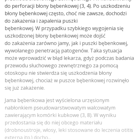
do perforacji błony bębenkowej (3, 4). Po uszkodzeniu
błony bębenkowej często, choć nie zawsze, dochodzi
do zakażenia i zapalenia puszki
bębenkowej. W przypadku szybkiego wygojenia się
uszkodzonej błony bębenkowej może dojść
do zakażenia zarówno jamy, jak i puszki bębenkowej,
wywołanego penetracją patogenów. Taka sytuacja
może wprowadzić w błąd lekarza, gdyż podczas badania
przewodu słuchowego zewnętrznego za pomocą
otoskopu nie stwierdza się uszkodzenia błony
bębenkowej, chociaż w puszce bębenkowej rozwinęło
się już zakażenie.
Jama bębenkowa jest wyścielona urzęsionym
nabłonkiem pseudowarstwowatym walcowatym
zawierającym komórki kubkowe (3, 8). W wyniku
przedostania się do niej obcego materiału
(drobnoustroje, włosy, leki stosowane do leczenia otitis
externa itp.) docho...