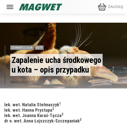
ZALOGUJ
DERMATOLOGIA
KOTY
Zapalenie ucha środkowego
u kota – opis przypadku
09/03/2020
1
lek. wet. Natalia Stelmaszyk
2
lek. wet. Hanna Prystupa
2
lek. wet. Joanna Karaś-Tęcza
3
dr n. wet. Anna Łojszczyk-Szczepaniak