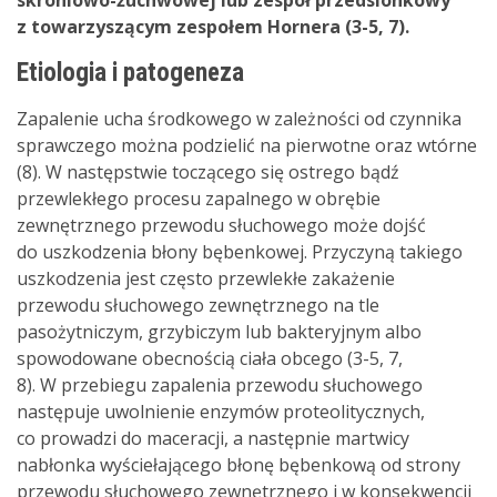
skroniowo-żuchwowej lub zespół przedsionkowy
z towarzyszącym zespołem Hornera (3-5, 7).
Etiologia i patogeneza
Zapalenie ucha środkowego w zależności od czynnika
sprawczego można podzielić na pierwotne oraz wtórne
(8). W następstwie toczącego się ostrego bądź
przewlekłego procesu zapalnego w obrębie
zewnętrznego przewodu słuchowego może dojść
do uszkodzenia błony bębenkowej. Przyczyną takiego
uszkodzenia jest często przewlekłe zakażenie
przewodu słuchowego zewnętrznego na tle
pasożytniczym, grzybiczym lub bakteryjnym albo
spowodowane obecnością ciała obcego (3-5, 7,
8). W przebiegu zapalenia przewodu słuchowego
następuje uwolnienie enzymów proteolitycznych,
co prowadzi do maceracji, a następnie martwicy
nabłonka wyściełającego błonę bębenkową od strony
przewodu słuchowego zewnętrznego i w konsekwencji