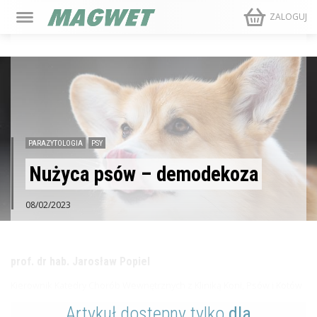
ZALOGUJ
PARAZYTOLOGIA
PSY
Nużyca psów – demodekoza
08/02/2023
prof. dr hab. Jarosław Popiel
Kierownik Katedry Chorób Wewnętrznych z Kliniką Koni, Psów i Kotów
Artykuł dostępny tylko
dla