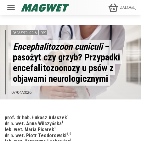
ZALOGUJ
PARAZYTOLOGIA
PSY
Encephalitozoon cuniculi
–
pasożyt czy grzyb? Przypadki
encefalitozoonozy u psów z
objawami neurologicznymi
07/04/2026
1
prof. dr hab. Łukasz Adaszek
1
dr n. wet. Anna Wilczyńska
1
lek. wet. Maria Pisarek
1,2
dr n. wet. Piotr Teodorowski
1