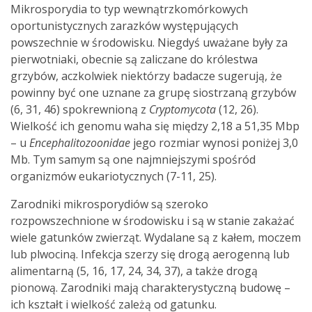
Mikrosporydia to typ wewnątrzkomórkowych
oportunistycznych zarazków występujących
powszechnie w środowisku. Niegdyś uważane były za
pierwotniaki, obecnie są zaliczane do królestwa
grzybów, aczkolwiek niektórzy badacze sugerują, że
powinny być one uznane za grupę siostrzaną grzybów
(6, 31, 46) spokrewnioną z
Cryptomycota
(12, 26).
Wielkość ich genomu waha się między 2,18 a 51,35 Mbp
– u
Encephalitozoonidae
jego rozmiar wynosi poniżej 3,0
Mb. Tym samym są one najmniejszymi spośród
organizmów eukariotycznych (7-11, 25).
Zarodniki mikrosporydiów są szeroko
rozpowszechnione w środowisku i są w stanie zakażać
wiele gatunków zwierząt. Wydalane są z kałem, moczem
lub plwociną. Infekcja szerzy się drogą aerogenną lub
alimentarną (5, 16, 17, 24, 34, 37), a także drogą
pionową. Zarodniki mają charakterystyczną budowę –
ich kształt i wielkość zależą od gatunku.