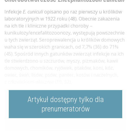
Infekcje
E. cuniculi
opisano po raz pierwszy u królików
laboratoryjnych w 1922 roku (48). Obecnie zakażenia
na ich tle i kliniczne przypadki choroby –
kunikulozy/encefalitozoonozy, występują powszechnie
u tych zwierząt. Seroprewalencja u królików domowych
waha się w szerokich granicach, od 7,7% (36) do 71%
(45). Spośród innych gatunków zwierząt infekcje na ich
tle stwierdzono u szczurów, myszy, piżmaków, kawii
domowych, chomików, ryjówek, ptaków, koni, kóz,
owiec, świń, lisów, psów, panter, kotów i naczelnych,
z człowiekiem włącznie (19, 32).
Artykuł dostępny tylko dla
prenumeratorów