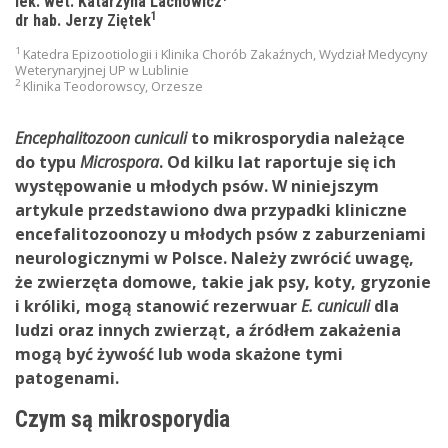
lek. wet. Katarzyna Lachowicz
1
dr hab. Jerzy Ziętek
1
Katedra Epizootiologii i Klinika Chorób Zakaźnych, Wydział Medycyny
Weterynaryjnej UP w Lublinie
2
Klinika Teodorowscy, Orzesze
Encephalitozoon cuniculi
to mikrosporydia należące
do typu
Microspora
. Od kilku lat raportuje się ich
występowanie u młodych psów. W niniejszym
artykule przedstawiono dwa przypadki kliniczne
encefalitozoonozy u młodych psów z zaburzeniami
neurologicznymi w Polsce. Należy zwrócić uwagę,
że zwierzęta domowe, takie jak psy, koty, gryzonie
i króliki, mogą stanowić rezerwuar
E. cuniculi
dla
ludzi oraz innych zwierząt, a źródłem zakażenia
mogą być żywość lub woda skażone tymi
patogenami.
Czym są mikrosporydia