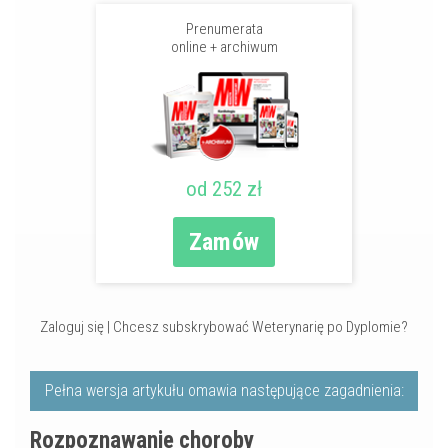
Prenumerata
online + archiwum
od 252 zł
Zamów
Zaloguj się
|
Chcesz subskrybować Weterynarię po Dyplomie?
Pełna wersja artykułu omawia następujące zagadnienia:
Rozpoznawanie choroby