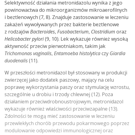
Selektywność działania metronidazolu wynika z jego
powinowactwa do mikroorganizmów mikroaerofilnych
i beztlenowych (7, 8). Znajduje zastosowanie w leczeniu
zakażeń wywoływanych przez bakterie beztlenowe
z rodzajów
Bacteroides
,
Fusobacterium
,
Clostridium
oraz
Helicobacter pylori
(9, 10). Lek wykazuje również wysoką
aktywność przeciw pierwotniakom, takim jak
Trichomonas vaginalis
,
Entamoeba histolytica
czy
Giardia
duodenalis
(11).
W przeszłości metronidazol był stosowany w produkcji
zwierzęcej jako dodatek paszowy, mający na celu
poprawę wykorzystania paszy oraz stymulację wzrostu,
szczególnie u drobiu i trzody chlewnej (12). Poza
działaniem przeciwdrobnoustrojowym, metronidazol
wykazuje również właściwości przeciwzapalne (13).
Zdolności te mogą mieć zastosowanie w leczeniu
przewlekłych chorób przewodu pokarmowego poprzez
modulowanie odpowiedzi immunologicznej oraz