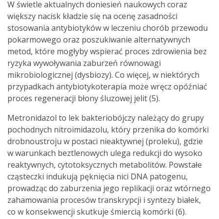
W świetle aktualnych doniesień naukowych coraz
większy nacisk kładzie się na ocenę zasadności
stosowania antybiotyków w leczeniu chorób przewodu
pokarmowego oraz poszukiwanie alternatywnych
metod, które mogłyby wspierać proces zdrowienia bez
ryzyka wywoływania zaburzeń równowagi
mikrobiologicznej (dysbiozy). Co więcej, w niektórych
przypadkach antybiotykoterapia może wręcz opóźniać
proces regeneracji błony śluzowej jelit (5).
Metronidazol to lek bakteriobójczy należący do grupy
pochodnych nitroimidazolu, który przenika do komórki
drobnoustroju w postaci nieaktywnej (proleku), gdzie
w warunkach beztlenowych ulega redukcji do wysoko
reaktywnych, cytotoksycznych metabolitów. Powstałe
cząsteczki indukują pęknięcia nici DNA patogenu,
prowadząc do zaburzenia jego replikacji oraz wtórnego
zahamowania procesów transkrypcji i syntezy białek,
co w konsekwencji skutkuje śmiercią komórki (6).