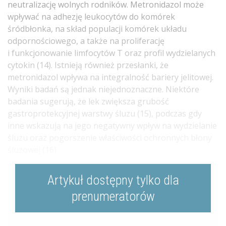
neutralizację wolnych rodników. Metronidazol może
wpływać na adhezję leukocytów do komórek
śródbłonka, na skład populacji komórek układu
odpornościowego, a także na proliferację
i funkcjonowanie limfocytów T oraz profil wydzielanych
cytokin (14). Istnieją również przesłanki, że
metronidazol wpływa na integralność bariery jelitowej.
Wyniki badań są jednak niejednoznaczne. Niektóre
badania sugerują, że lek zwiększa grubość
gastroprotekcyjnej warstwy śluzu (15), podczas gdy
inne wskazują na jego negatywny wpływ na wydzielanie
śluzu oraz pogorszenie właściwości ochronnych błony
śluzowej (16).
Artykuł dostępny tylko dla
prenumeratorów