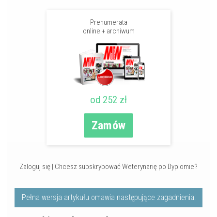
Prenumerata
online + archiwum
od 252 zł
Zamów
Zaloguj się
|
Chcesz subskrybować Weterynarię po Dyplomie?
Pełna wersja artykułu omawia następujące zagadnienia: