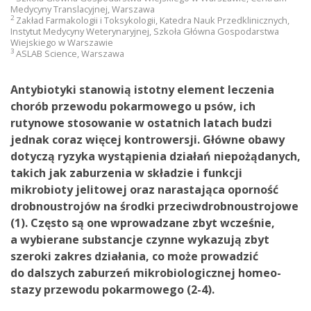
Medycyny Translacyjnej, Warszawa
2
Zakład Farmakologii i Toksykologii, Katedra Nauk Przedklinicznych,
Instytut Medycyny Weterynaryjnej, Szkoła Główna Gospodarstwa
Wiejskiego w Warszawie
3
ASLAB Science, Warszawa
Antybiotyki stanowią istotny element leczenia
chorób przewodu pokarmowego u psów, ich
rutynowe stosowanie w ostatnich latach budzi
jednak coraz więcej kontrowersji. Główne obawy
dotyczą ryzyka wystąpienia działań niepożądanych,
takich jak zaburzenia w składzie i funkcji
mikrobioty jelitowej oraz narastająca oporność
drobnoustrojów na środki przeciwdrobnoustrojowe
(1). Często są one wprowadzane zbyt wcześnie,
a wybierane substancje czynne wykazują zbyt
szeroki zakres działania, co może prowadzić
do dalszych zaburzeń mikrobiologicznej homeo­
stazy przewodu pokarmowego (2-4).