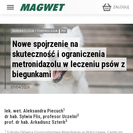
ZALOGUJ
FARMAKOLOGIA I TOKSYKOLOGIA
PSY
Nowe spojrzenie na
skuteczność i ograniczenia
metronidazolu w leczeniu psów z
biegunkami
07/04/2026
1
lek. wet. Aleksandra Piecuch
2
dr hab. Sylwia Flis, profesor Uczelni
3
prof. dr hab. Arkadiusz Szterk
1
Szkoła Główna Gospodarstwa Wiejskiego w Warszawie, Centrum