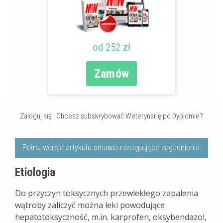
od 252 zł
Zamów
Zaloguj się
|
Chcesz subskrybować Weterynarię po Dyplomie?
Pełna wersja artykułu omawia następujące zagadnienia:
Etiologia
Do przyczyn toksycznych przewlekłego zapalenia
wątroby zaliczyć można leki powodujące
hepatotoksyczność, m.in. karprofen, oksybendazol,