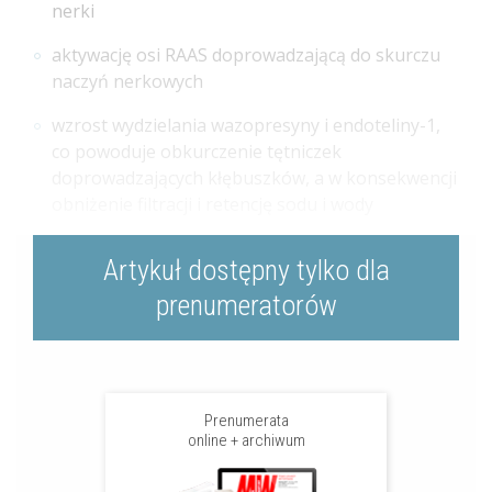
nerki
aktywację osi RAAS doprowadzającą do skurczu
naczyń nerkowych
wzrost wydzielania wazopresyny i endoteliny-1,
co powoduje obkurczenie tętniczek
doprowadzających kłębuszków, a w konsekwencji
obniżenie filtracji i retencję sodu i wody
Artykuł dostępny tylko dla
prenumeratorów
Prenumerata
online + archiwum