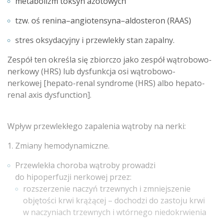
metabolizm toksyn azotowych
tzw. oś renina–angiotensyna–aldosteron (RAAS)
stres oksydacyjny i przewlekły stan zapalny.
Zespół ten określa się zbiorczo jako zespół wątrobowo-
nerkowy (HRS) lub dysfunkcja osi wątrobowo-
nerkowej [hepato-renal syndrome (HRS) albo hepato-
renal axis dysfunction].
Wpływ przewlekłego zapalenia wątroby na nerki:
1. Zmiany hemodynamiczne.
Przewlekła choroba wątroby prowadzi
do hipoperfuzji nerkowej przez:
rozszerzenie naczyń trzewnych i zmniejszenie
objętości krwi krążącej – dochodzi do zastoju krwi
w naczyniach trzewnych i wtórnego niedokrwienia