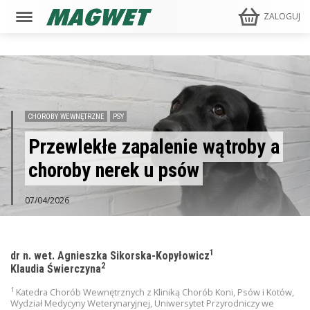
ZALOGUJ
CHOROBY WEWNĘTRZNE
PSY
Przewlekłe zapalenie wątroby a
choroby nerek u psów
07/04/2026
1
dr n. wet. Agnieszka Sikorska-Kopyłowicz
2
Klaudia Świerczyna
1
Katedra Chorób Wewnętrznych z Kliniką Chorób Koni, Psów i Kotów,
Wydział Medycyny Weterynaryjnej, Uniwersytet Przyrodniczy we