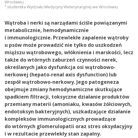
Wrocławiu
2
studentka Wydziału Medycyny Weterynaryjnej we Wrocławiu
Wątroba i nerki są narządami ściśle powiązanymi
metabolicznie, hemodynamicznie
i immunologicznie. Przewlekłe zapalenie wątroby
u psów może prowadzić nie tylko do uszkodzeń
miąższu wątrobowego, włóknienia i marskości, lecz
także do wtórnych zaburzeń czynności nerek,
określanych jako dysfunkcja osi wątrobowo-
nerkowej (hepato-renal axis dysfunction) lub
zespół wątrobowo-nerkowy. Jego patogeneza
obejmuje zmiany hemodynamiczne skutkujące
spadkiem filtracji, toksyczne działanie produktów
przemiany materii (amoniaku, kwasów żółciowych,
endotoksyn bakteryjnych), uszkadzające działanie
kompleksów immunologicznych prowadzące
do wtórnych glomerulopatii oraz stres oksydacyjny
i w rezultacie przewlekły stan zapalny.