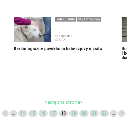
KARDIOLOGIA
PARAZYTOLOGIA
Czasopismo
07/2021
Kardiologiczne powikłania babeszjozy u psów
Ro
i 
di
następna strona>
<
...
14
15
16
17
18
19
20
21
22
...
>