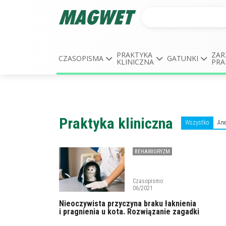
PRAKTYKA
ZAR
CZASOPISMA
GATUNKI
KLINICZNA
PRA
Praktyka kliniczna
Wszystko
Ane
BEHAWIORYZM
Czasopismo
06/2021
Nieoczywista przyczyna braku łaknienia
i pragnienia u kota. Rozwiązanie zagadki