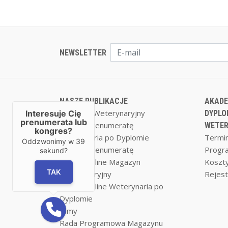
NEWSLETTER
NASZE PUBLIKACJE
AKADE
Magazyn Weterynaryjny
Interesuje Cię
DYPLO
prenumerata lub
Zamów prenumeratę
WETER
kongres?
Weterynaria po Dyplomie
Termin
Oddzwonimy w
39
Zamów prenumeratę
Progr
sekund?
Czytaj on-line Magazyn
Koszty
TAK
Weterynaryjny
Rejest
Czytaj on-line Weterynaria po
Dyplomie
Filmy
Rada Programowa Magazynu