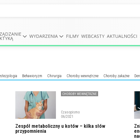
ZĄDZANIE
WYDARZENIA
FILMY
WEBCASTY
AKTUALNOŚCI
KTYKĄ
stezjologia
Behawioryzm
Chirurgia
Choroby wewnętrzne
Choroby zakaźne
Der
CHOROBY WEWNĘTRZNE
Czasopismo
06/2021
Zespół metaboliczny u kotów – kilka słów
Zn
przypomnienia
en
na