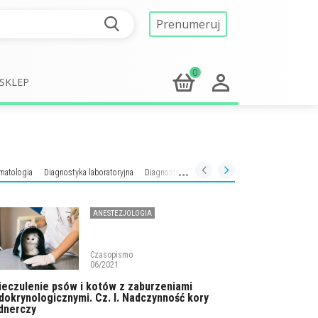
Prenumeruj
0
SKLEP
matologia
Diagnostyka laboratoryjna
Diagnostyka obrazowa
Endokrynologia
Farma
ANESTEZJOLOGIA
Czasopismo
06/2021
ieczulenie psów i kotów z zaburzeniami
dokrynologicznymi. Cz. I. Nadczynność kory
dnerczy