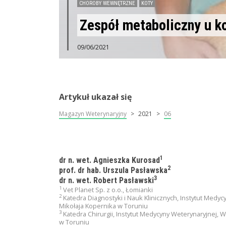
CHOROBY WEWNĘTRZNE
KOTY
Zespół metaboliczny u k
09/06/2021
Artykuł ukazał się
Magazyn Weterynaryjny
2021
06
1
dr n. wet. Agnieszka Kurosad
2
prof. dr hab. Urszula Pasławska
3
dr n. wet. Robert Pasławski
1
Vet Planet Sp. z o.o., Łomianki
2
Katedra Diagnostyki i Nauk Klinicznych, Instytut Medy
Mikołaja Kopernika w Toruniu
3
Katedra Chirurgii, Instytut Medycyny Weterynaryjnej, 
w Toruniu