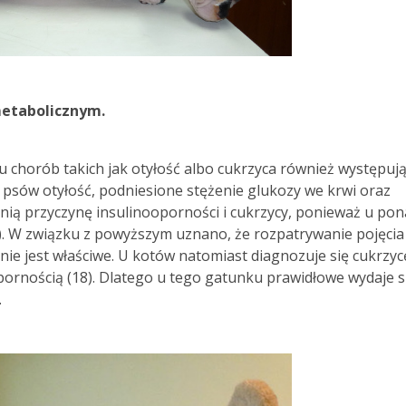
 metabolicznym.
gu chorób takich jak otyłość albo cukrzyca również występuj
 psów otyłość, podniesione stężenie glukozy we krwi oraz
nią przyczynę insulinooporności i cukrzycy, ponieważ u po
). W związku z powyższym uznano, że rozpatrywanie pojęcia
e jest właściwe. U kotów natomiast diagnozuje się cukrzyc
oopornością (18). Dlatego u tego gatunku prawidłowe wydaje s
.