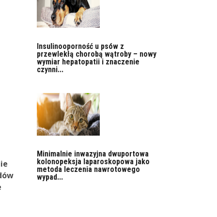
Insulinooporność u psów z
przewlekłą chorobą wątroby – nowy
wymiar hepatopatii i znaczenie
czynni...
Minimalnie inwazyjna dwuportowa
kolonopeksja laparoskopowa jako
ie
metoda leczenia nawrotowego
ydów
wypad...
e