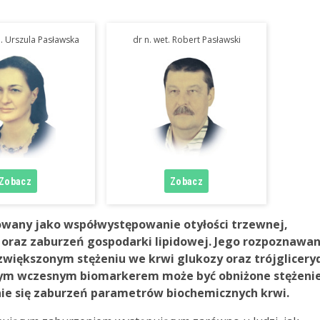
b. Urszula Pasławska
dr n. wet. Robert Pasławski
iowany jako współwystępowanie otyłości trzewnej,
 2 oraz zaburzeń gospodarki lipidowej. Jego rozpoznawan
i zwiększonym stężeniu we krwi glukozy oraz trójglicer
wym wczesnym biomarkerem może być obniżone stężeni
ie się zaburzeń parametrów biochemicznych krwi.