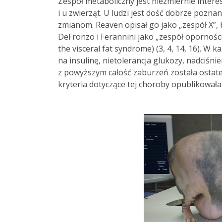
Zespół metaboliczny jest niezmiernie inter
i u zwierząt. U ludzi jest dość dobrze pozna
zmianom. Reaven opisał go jako „zespół X”, K
DeFronzo i Ferannini jako „zespół oporności
the visceral fat syndrome) (3, 4, 14, 16). W 
na insulinę, nietolerancja glukozy, nadciśni
z powyższym całość zaburzeń została ostate
kryteria dotyczące tej choroby opublikowała 