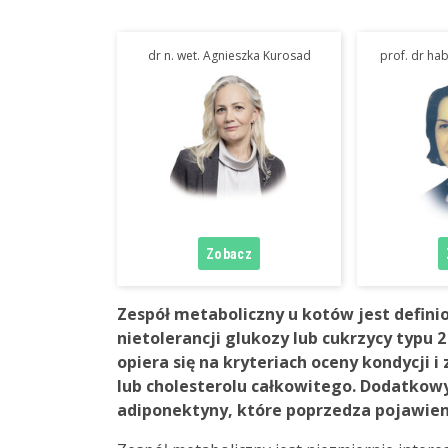
dr n. wet. Agnieszka Kurosad
prof. dr ha
Zespół metaboliczny u kotów jest defin
nietolerancji glukozy lub cukrzycy typu
opiera się na kryteriach oceny kondycji 
lub cholesterolu całkowitego. Dodatko
adiponektyny, które poprzedza pojawien