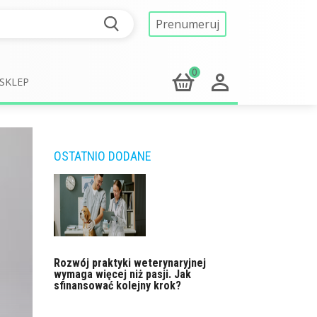
Prenumeruj
0
SKLEP
OSTATNIO DODANE
Rozwój praktyki weterynaryjnej
wymaga więcej niż pasji. Jak
sfinansować kolejny krok?