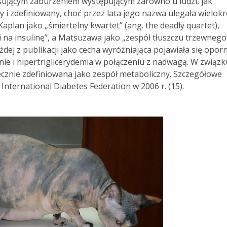
esującym zaburzeniem występującym zarówno u ludzi, jak
ny i zdefiniowany, choć przez lata jego nazwa ulegała wielo
aplan jako „śmiertelny kwartet” (ang. the deadly quartet),
 na insulinę”, a Matsuzawa jako „zespół tłuszczu trzewnego
każdej z publikacji jako cecha wyróżniająca pojawiała się opor
enie i hipertriglicerydemia w połączeniu z nadwagą. W związk
cznie zdefiniowana jako zespół metaboliczny. Szczegółowe
International Diabetes Federation w 2006 r. (15).