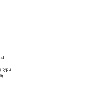
ą
nad
ę typu
ię