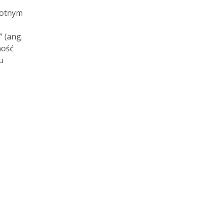
krotnym
” (ang.
ność
u