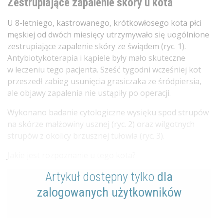
Zestrupiające zapalenie skóry u kota
U 8-letniego, kastrowanego, krótkowłosego kota płci
męskiej od dwóch miesięcy utrzymywało się uogólnione
zestrupiające zapalenie skóry ze świądem (ryc. 1).
Antybiotykoterapia i kąpiele były mało skuteczne
w leczeniu tego pacjenta. Sześć tygodni wcześniej kot
przeszedł zabieg usunięcia grasiczaka ze śródpiersia,
ale objawy zapalenia nie ustąpiły po operacji.
Wykonano badanie cytologiczne wysięku spod strupów
na skórze małżowiny usznej (ryc. 2) oraz wilgotnych
strupów z okolicy brzusznej tułowia (ryc. 3).
Jakie jest rozpoznanie u tego kota?
Artykuł dostępny tylko
dla
zalogowanych użytkowników