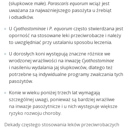
(słupkowce małe).
Parascaris equorum
wciąż jest
uważana za najważniejszego pasożyta u źrebiąt
i odsadków.
U
Cyathostominae
i
P. equorum
często stwierdzana jest
oporność na stosowane leki przeciwrobacze i należy
to uwzględniać przy ustalaniu sposobu leczenia.
U dorosłych koni występują znaczne różnice we
wrodzonej wrażliwości na inwazję
Cyathostominae
i nasileniu wydalania jaj słupkowców, dlatego też
potrzebne są indywidualne programy zwalczania tych
pasożytów.
Konie w wieku poniżej trzech lat wymagają
szczególnej uwagi, ponieważ są bardziej wrażliwe
na inwazje pasożytnicze i u nich występuje większe
ryzyko rozwoju choroby.
Dekady częstego stosowania leków przeciwrobaczych