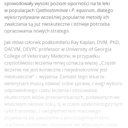
spowodowały wysoki poziom oporności na te leki
w populacjach
Cyathostominae
i
P. equorum
, dlatego
wykorzystywane wcześniej popularne metody ich
zwalczania są już nieskuteczne i istnieje potrzeba
opracowania nowych strategii.
Jak mówi członek podkomitetu Ray Kaplan, DVM, PhD,
DACVM, DEVPC professor w University of Georgia
College of Veterinary Medicine, w przypadku
częstotliwości leczenia mniej oznacza więcej. „Częste
leczenie nie jest konieczne i niejednokrotnie jest
nieskuteczne” – wyjaśnia. Zamiast tego lekarze
weterynarii muszą zdawać sobie sprawę z wagi wyboru
odpowiedniego czasu leczenia i stosowania
skutecznych leków przeciwrobaczych, podawanych we
właściwym okresie roku, tj. w czasie epidemiologicznych
cykli transmisji, z uwzględnieniem masowego
pojawiania się pasożytów u poszczególnych koni.
„Leczenie okresowe, stosowane we właściwym czasie,